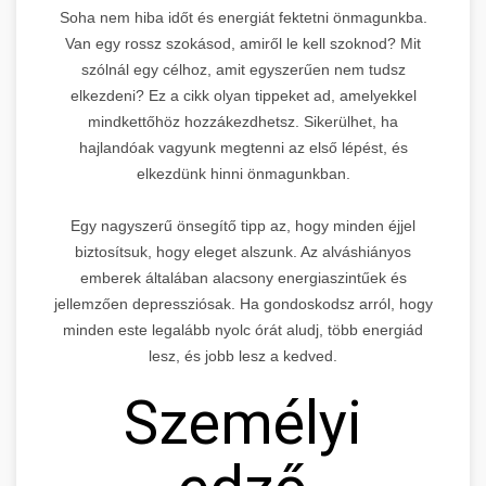
Soha nem hiba időt és energiát fektetni önmagunkba.
Van egy rossz szokásod, amiről le kell szoknod? Mit
szólnál egy célhoz, amit egyszerűen nem tudsz
elkezdeni? Ez a cikk olyan tippeket ad, amelyekkel
mindkettőhöz hozzákezdhetsz. Sikerülhet, ha
hajlandóak vagyunk megtenni az első lépést, és
elkezdünk hinni önmagunkban.
Egy nagyszerű önsegítő tipp az, hogy minden éjjel
biztosítsuk, hogy eleget alszunk. Az alváshiányos
emberek általában alacsony energiaszintűek és
jellemzően depressziósak. Ha gondoskodsz arról, hogy
minden este legalább nyolc órát aludj, több energiád
lesz, és jobb lesz a kedved.
Személyi