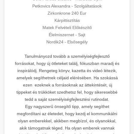
Petkovics Alexandra - Szolgáltatások
Zirkonkrone 240 Eur
Kárpittisztítás
Matek Felvételi Előkészítő
Élelmiszernet - Sajt
Nordik24 - Elsősegély
Tanulmányozd tovább a személyiségfejlesztő
forrásokat, hogy új ötleteket találj, fókuszban maradj és
inspirálódj. Rengeteg könyv, kazetta és videó létezik,
amelyek segíthetnek céljaid elérésében. Ha szokássá
ezen ezeknek a forrásoknak az áttekintését, új
tippeket és trükköket szedhetsz fel, hogy sikeresebbé
tedd a saját személyiségfejlesztési rutinodat.
Egy nagyszerű önsegítő tipp, amely segíthet
megfordítani az életedet, hogy kezdj el kommunikálni
olyan emberekkel, akikben megbízol, és olyanokkal,
akik támogatnak téged. Ha olyan emberek vannak