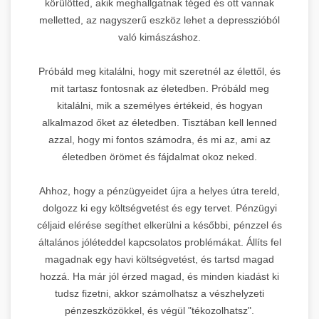
körülötted, akik meghallgatnak téged és ott vannak
melletted, az nagyszerű eszköz lehet a depresszióból
való kimászáshoz.
Próbáld meg kitalálni, hogy mit szeretnél az élettől, és
mit tartasz fontosnak az életedben. Próbáld meg
kitalálni, mik a személyes értékeid, és hogyan
alkalmazod őket az életedben. Tisztában kell lenned
azzal, hogy mi fontos számodra, és mi az, ami az
életedben örömet és fájdalmat okoz neked.
Ahhoz, hogy a pénzügyeidet újra a helyes útra tereld,
dolgozz ki egy költségvetést és egy tervet. Pénzügyi
céljaid elérése segíthet elkerülni a későbbi, pénzzel és
általános jóléteddel kapcsolatos problémákat. Állíts fel
magadnak egy havi költségvetést, és tartsd magad
hozzá. Ha már jól érzed magad, és minden kiadást ki
tudsz fizetni, akkor számolhatsz a vészhelyzeti
pénzeszközökkel, és végül "tékozolhatsz".