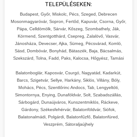
TELEPÜLÉSEKEN:
Budapest, Győr, Miskolc, Pécs, Szeged, Debrecen
Mosonmagyaróvár, Sopron, Fertőd, Kapuvár, Csorna, Győr,
Pápa, Celldömölk, Sárvár, Kőszeg, Szombathely, Ják,
Körmend, Szentgotthárd, Csepreg, Zalalövő, Vasvár,
Jánosháza, Devecser, Ajka, Sümeg, Pécsvárad, Komló,
Sásd, Dombóvár, Bonyhád, Bátaszék, Baja, Bácsalmás,
Szekszárd, Tolna, Fadd, Paks, Kalocsa, Hőgyész, Tamási
Balatonboglár, Kaposvár, Csurgó, Nagyatád, Kadarkút,
Barcs, Szigetvár, Sellye, Harkány, Siklós, Villány, Bóly,
Mohács, Pécs, Szentlőrinc Andocs, Tab, Lengyeltóti,
Simontornya, Enying, Dunaföldvár, Solt, Szabadszállás,
Sárbogárd, Dunaújváros, Kunszentmiklós, Ráckeve,
Gárdony, Székesfehérvár, Balatonföldvár, Siófok,
Balatonalmádi, Polgárdi, Balatonfűzfő, Balatonfüred,
Veszprém, Sátoraljaújhely