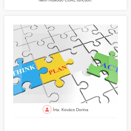
Nem működő CURL function.
Írta: Kovács Dorina