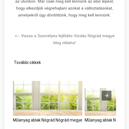
az utunkon. Már csak meg kell tennünk az első lépést,
hogy elkezdjük végrehajtani azokat a változtatásokat,
amelyekről úgy döntöttünk, hogy meg kell tennünk.
<-- Vissza a Személyes fejlődés Vizslás Nógrád megye
blog oldalra!
További cikkek
Műanyag ablak Nógrád Nógrád megye
Műanyag ablak Nógrád