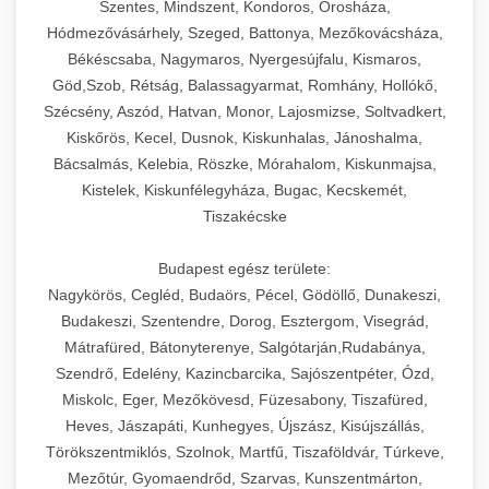
Szentes, Mindszent, Kondoros, Orosháza,
Hódmezővásárhely, Szeged, Battonya, Mezőkovácsháza,
Békéscsaba, Nagymaros, Nyergesújfalu, Kismaros,
Göd,Szob, Rétság, Balassagyarmat, Romhány, Hollókő,
Szécsény, Aszód, Hatvan, Monor, Lajosmizse, Soltvadkert,
Kiskőrös, Kecel, Dusnok, Kiskunhalas, Jánoshalma,
Bácsalmás, Kelebia, Röszke, Mórahalom, Kiskunmajsa,
Kistelek, Kiskunfélegyháza, Bugac, Kecskemét,
Tiszakécske
Budapest egész területe:
Nagykörös, Cegléd, Budaörs, Pécel, Gödöllő, Dunakeszi,
Budakeszi, Szentendre, Dorog, Esztergom, Visegrád,
Mátrafüred, Bátonyterenye, Salgótarján,Rudabánya,
Szendrő, Edelény, Kazincbarcika, Sajószentpéter, Ózd,
Miskolc, Eger, Mezőkövesd, Füzesabony, Tiszafüred,
Heves, Jászapáti, Kunhegyes, Újszász, Kisújszállás,
Törökszentmiklós, Szolnok, Martfű, Tiszaföldvár, Túrkeve,
Mezőtúr, Gyomaendrőd, Szarvas, Kunszentmárton,