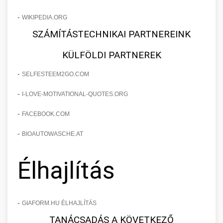
-
WIKIPEDIA.ORG
SZÁMÍTÁSTECHNIKAI PARTNEREINK
KÜLFÖLDI PARTNEREK
-
SELFESTEEM2GO.COM
-
I-LOVE-MOTIVATIONAL-QUOTES.ORG
-
FACEBOOK.COM
-
BIOAUTOWASCHE.AT
Élhajlítás
-
GIAFORM.HU ÉLHAJLÍTÁS
TANÁCSADÁS A KÖVETKEZŐ