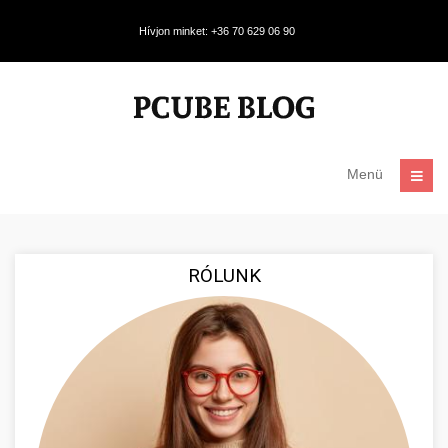
Hívjon minket: +36 70 629 06 90
Menü
RÓLUNK