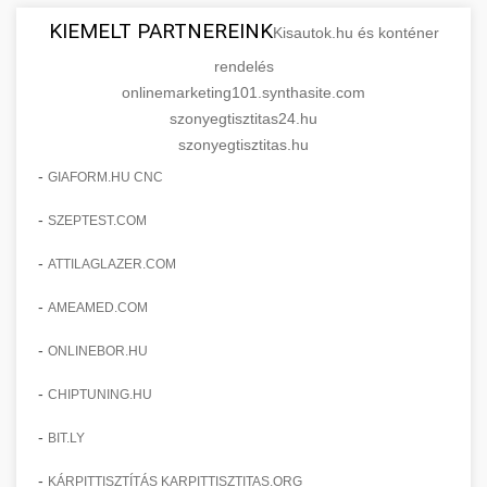
KIEMELT PARTNEREINK
Kisautok.hu és konténer
rendelés
onlinemarketing101.synthasite.com
szonyegtisztitas24.hu
szonyegtisztitas.hu
-
GIAFORM.HU CNC
-
SZEPTEST.COM
-
ATTILAGLAZER.COM
-
AMEAMED.COM
-
ONLINEBOR.HU
-
CHIPTUNING.HU
-
BIT.LY
-
KÁRPITTISZTÍTÁS KARPITTISZTITAS.ORG