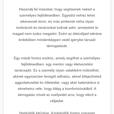
Használj fel másokat, hogy segítsenek neked a
személyes fejlődésedben. Egyedül nehéz lehet
sikeresnek lenni, és más emberek néha olyan
motivációt és tanácsokat tudnak adni, amelyeket te
magad nem tudsz megadni. Ezért az életcéljaid elérése
érdekében mindenképpen vedd igénybe társaid
támogatását.
Egy másik fontos eszköz, amely segíthet a személyes
fejlődésedben, egy mentor vagy életvezetési
tanácsadó. Ez a személy olyan valakiként működhet,
akinek egyszerűen levegőt adhatsz, akivel kifejezheted
aggodalmaidat és ötleteidet, vagy akár kalandokra is
elmehetsz vele, hogy kilépj a komfortzónádból. A
támogatás növeli az esélyedet arra, hogy elérd a
céljaidat.
Határidők kitűzése. A határidők fontos szerepet