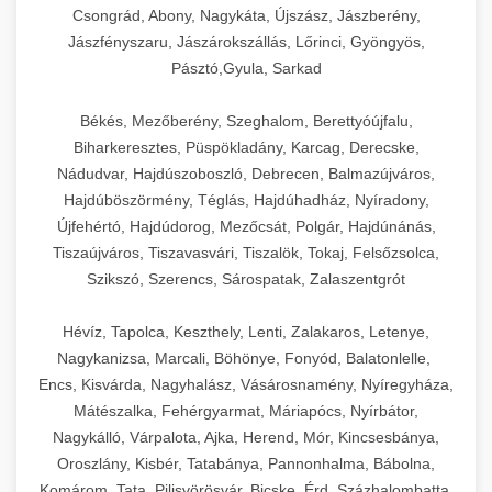
Csongrád, Abony, Nagykáta, Újszász, Jászberény,
Jászfényszaru, Jászárokszállás, Lőrinci, Gyöngyös,
Pásztó,Gyula, Sarkad
Békés, Mezőberény, Szeghalom, Berettyóújfalu,
Biharkeresztes, Püspökladány, Karcag, Derecske,
Nádudvar, Hajdúszoboszló, Debrecen, Balmazújváros,
Hajdúböszörmény, Téglás, Hajdúhadház, Nyíradony,
Újfehértó, Hajdúdorog, Mezőcsát, Polgár, Hajdúnánás,
Tiszaújváros, Tiszavasvári, Tiszalök, Tokaj, Felsőzsolca,
Szikszó, Szerencs, Sárospatak, Zalaszentgrót
Hévíz, Tapolca, Keszthely, Lenti, Zalakaros, Letenye,
Nagykanizsa, Marcali, Böhönye, Fonyód, Balatonlelle,
Encs, Kisvárda, Nagyhalász, Vásárosnamény, Nyíregyháza,
Mátészalka, Fehérgyarmat, Máriapócs, Nyírbátor,
Nagykálló, Várpalota, Ajka, Herend, Mór, Kincsesbánya,
Oroszlány, Kisbér, Tatabánya, Pannonhalma, Bábolna,
Komárom, Tata, Pilisvörösvár, Bicske, Érd, Százhalombatta,