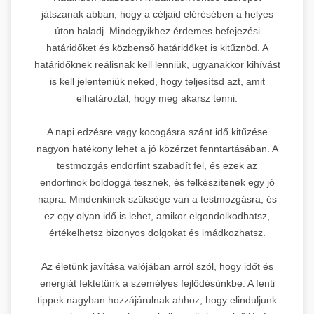
játszanak abban, hogy a céljaid elérésében a helyes
úton haladj. Mindegyikhez érdemes befejezési
határidőket és közbenső határidőket is kitűznöd. A
határidőknek reálisnak kell lenniük, ugyanakkor kihívást
is kell jelenteniük neked, hogy teljesítsd azt, amit
elhatároztál, hogy meg akarsz tenni.
A napi edzésre vagy kocogásra szánt idő kitűzése
nagyon hatékony lehet a jó közérzet fenntartásában. A
testmozgás endorfint szabadít fel, és ezek az
endorfinok boldoggá tesznek, és felkészítenek egy jó
napra. Mindenkinek szüksége van a testmozgásra, és
ez egy olyan idő is lehet, amikor elgondolkodhatsz,
értékelhetsz bizonyos dolgokat és imádkozhatsz.
Az életünk javítása valójában arról szól, hogy időt és
energiát fektetünk a személyes fejlődésünkbe. A fenti
tippek nagyban hozzájárulnak ahhoz, hogy elinduljunk