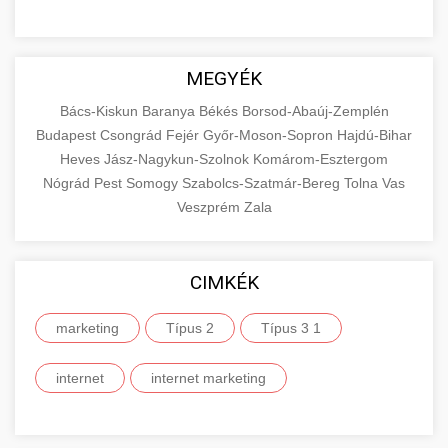
MEGYÉK
Bács-Kiskun
Baranya
Békés
Borsod-Abaúj-Zemplén
Budapest
Csongrád
Fejér
Győr-Moson-Sopron
Hajdú-Bihar
Heves
Jász-Nagykun-Szolnok
Komárom-Esztergom
Nógrád
Pest
Somogy
Szabolcs-Szatmár-Bereg
Tolna
Vas
Veszprém
Zala
CIMKÉK
marketing
Típus 2
Típus 3 1
internet
internet marketing