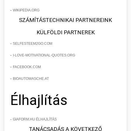
-
WIKIPEDIA.ORG
SZÁMÍTÁSTECHNIKAI PARTNEREINK
KÜLFÖLDI PARTNEREK
-
SELFESTEEM2GO.COM
-
I-LOVE-MOTIVATIONAL-QUOTES.ORG
-
FACEBOOK.COM
-
BIOAUTOWASCHE.AT
Élhajlítás
-
GIAFORM.HU ÉLHAJLÍTÁS
TANÁCSADÁS A KÖVETKEZŐ