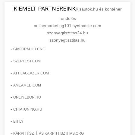
KIEMELT PARTNEREINK
Kisautok.hu és konténer
rendelés
onlinemarketing101.synthasite.com
szonyegtisztitas24.hu
szonyegtisztitas.hu
-
GIAFORM.HU CNC
-
SZEPTEST.COM
-
ATTILAGLAZER.COM
-
AMEAMED.COM
-
ONLINEBOR.HU
-
CHIPTUNING.HU
-
BIT.LY
-
KÁRPITTISZTÍTÁS KARPITTISZTITAS.ORG