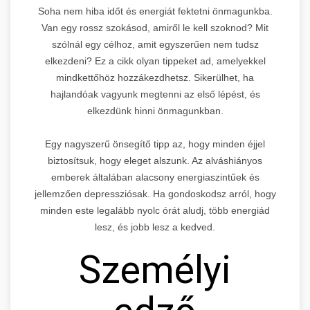
Soha nem hiba időt és energiát fektetni önmagunkba.
Van egy rossz szokásod, amiről le kell szoknod? Mit
szólnál egy célhoz, amit egyszerűen nem tudsz
elkezdeni? Ez a cikk olyan tippeket ad, amelyekkel
mindkettőhöz hozzákezdhetsz. Sikerülhet, ha
hajlandóak vagyunk megtenni az első lépést, és
elkezdünk hinni önmagunkban.
Egy nagyszerű önsegítő tipp az, hogy minden éjjel
biztosítsuk, hogy eleget alszunk. Az alváshiányos
emberek általában alacsony energiaszintűek és
jellemzően depressziósak. Ha gondoskodsz arról, hogy
minden este legalább nyolc órát aludj, több energiád
lesz, és jobb lesz a kedved.
Személyi