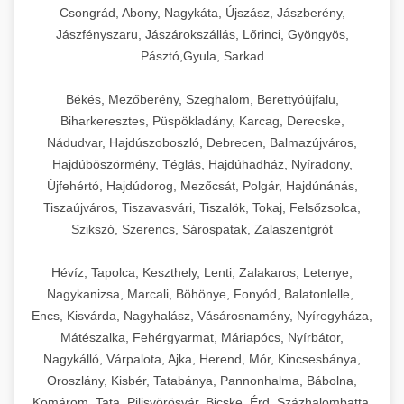
Csongrád, Abony, Nagykáta, Újszász, Jászberény,
Jászfényszaru, Jászárokszállás, Lőrinci, Gyöngyös,
Pásztó,Gyula, Sarkad
Békés, Mezőberény, Szeghalom, Berettyóújfalu,
Biharkeresztes, Püspökladány, Karcag, Derecske,
Nádudvar, Hajdúszoboszló, Debrecen, Balmazújváros,
Hajdúböszörmény, Téglás, Hajdúhadház, Nyíradony,
Újfehértó, Hajdúdorog, Mezőcsát, Polgár, Hajdúnánás,
Tiszaújváros, Tiszavasvári, Tiszalök, Tokaj, Felsőzsolca,
Szikszó, Szerencs, Sárospatak, Zalaszentgrót
Hévíz, Tapolca, Keszthely, Lenti, Zalakaros, Letenye,
Nagykanizsa, Marcali, Böhönye, Fonyód, Balatonlelle,
Encs, Kisvárda, Nagyhalász, Vásárosnamény, Nyíregyháza,
Mátészalka, Fehérgyarmat, Máriapócs, Nyírbátor,
Nagykálló, Várpalota, Ajka, Herend, Mór, Kincsesbánya,
Oroszlány, Kisbér, Tatabánya, Pannonhalma, Bábolna,
Komárom, Tata, Pilisvörösvár, Bicske, Érd, Százhalombatta,