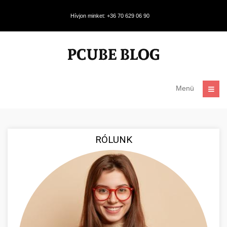
Hívjon minket: +36 70 629 06 90
Menü
RÓLUNK