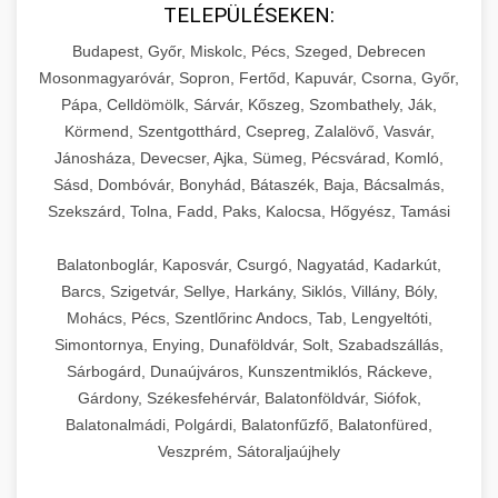
TELEPÜLÉSEKEN:
Budapest, Győr, Miskolc, Pécs, Szeged, Debrecen
Mosonmagyaróvár, Sopron, Fertőd, Kapuvár, Csorna, Győr,
Pápa, Celldömölk, Sárvár, Kőszeg, Szombathely, Ják,
Körmend, Szentgotthárd, Csepreg, Zalalövő, Vasvár,
Jánosháza, Devecser, Ajka, Sümeg, Pécsvárad, Komló,
Sásd, Dombóvár, Bonyhád, Bátaszék, Baja, Bácsalmás,
Szekszárd, Tolna, Fadd, Paks, Kalocsa, Hőgyész, Tamási
Balatonboglár, Kaposvár, Csurgó, Nagyatád, Kadarkút,
Barcs, Szigetvár, Sellye, Harkány, Siklós, Villány, Bóly,
Mohács, Pécs, Szentlőrinc Andocs, Tab, Lengyeltóti,
Simontornya, Enying, Dunaföldvár, Solt, Szabadszállás,
Sárbogárd, Dunaújváros, Kunszentmiklós, Ráckeve,
Gárdony, Székesfehérvár, Balatonföldvár, Siófok,
Balatonalmádi, Polgárdi, Balatonfűzfő, Balatonfüred,
Veszprém, Sátoraljaújhely