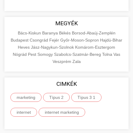
MEGYÉK
Bács-Kiskun
Baranya
Békés
Borsod-Abaúj-Zemplén
Budapest
Csongrád
Fejér
Győr-Moson-Sopron
Hajdú-Bihar
Heves
Jász-Nagykun-Szolnok
Komárom-Esztergom
Nógrád
Pest
Somogy
Szabolcs-Szatmár-Bereg
Tolna
Vas
Veszprém
Zala
CIMKÉK
marketing
Típus 2
Típus 3 1
internet
internet marketing