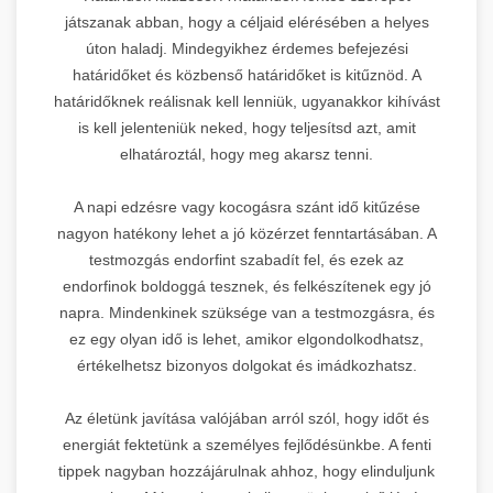
játszanak abban, hogy a céljaid elérésében a helyes
úton haladj. Mindegyikhez érdemes befejezési
határidőket és közbenső határidőket is kitűznöd. A
határidőknek reálisnak kell lenniük, ugyanakkor kihívást
is kell jelenteniük neked, hogy teljesítsd azt, amit
elhatároztál, hogy meg akarsz tenni.
A napi edzésre vagy kocogásra szánt idő kitűzése
nagyon hatékony lehet a jó közérzet fenntartásában. A
testmozgás endorfint szabadít fel, és ezek az
endorfinok boldoggá tesznek, és felkészítenek egy jó
napra. Mindenkinek szüksége van a testmozgásra, és
ez egy olyan idő is lehet, amikor elgondolkodhatsz,
értékelhetsz bizonyos dolgokat és imádkozhatsz.
Az életünk javítása valójában arról szól, hogy időt és
energiát fektetünk a személyes fejlődésünkbe. A fenti
tippek nagyban hozzájárulnak ahhoz, hogy elinduljunk