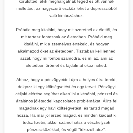
körülötted, akik meghallgatnak téged és ott vannak
melletted, az nagyszerű eszköz lehet a depresszióból
való kimászáshoz.
Próbáld meg kitalálni, hogy mit szeretnél az élettől, és
mit tartasz fontosnak az életedben. Próbáld meg
kitalálni, mik a személyes értékeid, és hogyan
alkalmazod őket az életedben. Tisztában kell lenned
azzal, hogy mi fontos számodra, és mi az, ami az
életedben örömet és fájdalmat okoz neked.
Ahhoz, hogy a pénzügyeidet újra a helyes útra tereld,
dolgozz ki egy költségvetést és egy tervet. Pénzügyi
céljaid elérése segíthet elkerülni a későbbi, pénzzel és
általános jóléteddel kapcsolatos problémákat. Állíts fel
magadnak egy havi költségvetést, és tartsd magad
hozzá. Ha már jól érzed magad, és minden kiadást ki
tudsz fizetni, akkor számolhatsz a vészhelyzeti
pénzeszközökkel, és végül "tékozolhatsz".