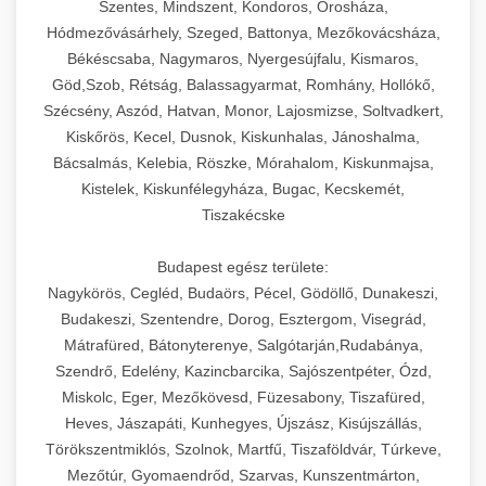
Szentes, Mindszent, Kondoros, Orosháza,
Hódmezővásárhely, Szeged, Battonya, Mezőkovácsháza,
Békéscsaba, Nagymaros, Nyergesújfalu, Kismaros,
Göd,Szob, Rétság, Balassagyarmat, Romhány, Hollókő,
Szécsény, Aszód, Hatvan, Monor, Lajosmizse, Soltvadkert,
Kiskőrös, Kecel, Dusnok, Kiskunhalas, Jánoshalma,
Bácsalmás, Kelebia, Röszke, Mórahalom, Kiskunmajsa,
Kistelek, Kiskunfélegyháza, Bugac, Kecskemét,
Tiszakécske
Budapest egész területe:
Nagykörös, Cegléd, Budaörs, Pécel, Gödöllő, Dunakeszi,
Budakeszi, Szentendre, Dorog, Esztergom, Visegrád,
Mátrafüred, Bátonyterenye, Salgótarján,Rudabánya,
Szendrő, Edelény, Kazincbarcika, Sajószentpéter, Ózd,
Miskolc, Eger, Mezőkövesd, Füzesabony, Tiszafüred,
Heves, Jászapáti, Kunhegyes, Újszász, Kisújszállás,
Törökszentmiklós, Szolnok, Martfű, Tiszaföldvár, Túrkeve,
Mezőtúr, Gyomaendrőd, Szarvas, Kunszentmárton,