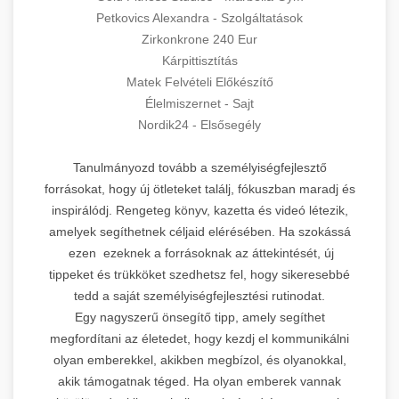
Petkovics Alexandra - Szolgáltatások
Zirkonkrone 240 Eur
Kárpittisztítás
Matek Felvételi Előkészítő
Élelmiszernet - Sajt
Nordik24 - Elsősegély
Tanulmányozd tovább a személyiségfejlesztő
forrásokat, hogy új ötleteket találj, fókuszban maradj és
inspirálódj. Rengeteg könyv, kazetta és videó létezik,
amelyek segíthetnek céljaid elérésében. Ha szokássá
ezen ezeknek a forrásoknak az áttekintését, új
tippeket és trükköket szedhetsz fel, hogy sikeresebbé
tedd a saját személyiségfejlesztési rutinodat.
Egy nagyszerű önsegítő tipp, amely segíthet
megfordítani az életedet, hogy kezdj el kommunikálni
olyan emberekkel, akikben megbízol, és olyanokkal,
akik támogatnak téged. Ha olyan emberek vannak