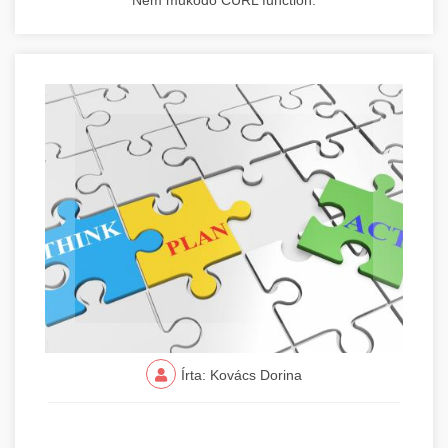
Nem működő CURL function.
Írta: Kovács Dorina