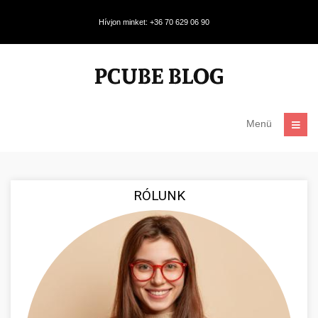
Hívjon minket: +36 70 629 06 90
Menü
RÓLUNK