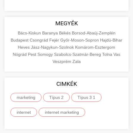
MEGYÉK
Bács-Kiskun
Baranya
Békés
Borsod-Abaúj-Zemplén
Budapest
Csongrád
Fejér
Győr-Moson-Sopron
Hajdú-Bihar
Heves
Jász-Nagykun-Szolnok
Komárom-Esztergom
Nógrád
Pest
Somogy
Szabolcs-Szatmár-Bereg
Tolna
Vas
Veszprém
Zala
CIMKÉK
marketing
Típus 2
Típus 3 1
internet
internet marketing