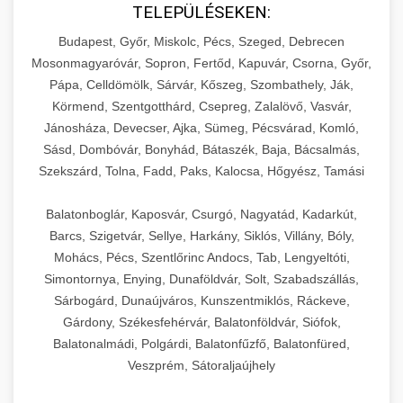
TELEPÜLÉSEKEN:
Budapest, Győr, Miskolc, Pécs, Szeged, Debrecen
Mosonmagyaróvár, Sopron, Fertőd, Kapuvár, Csorna, Győr,
Pápa, Celldömölk, Sárvár, Kőszeg, Szombathely, Ják,
Körmend, Szentgotthárd, Csepreg, Zalalövő, Vasvár,
Jánosháza, Devecser, Ajka, Sümeg, Pécsvárad, Komló,
Sásd, Dombóvár, Bonyhád, Bátaszék, Baja, Bácsalmás,
Szekszárd, Tolna, Fadd, Paks, Kalocsa, Hőgyész, Tamási
Balatonboglár, Kaposvár, Csurgó, Nagyatád, Kadarkút,
Barcs, Szigetvár, Sellye, Harkány, Siklós, Villány, Bóly,
Mohács, Pécs, Szentlőrinc Andocs, Tab, Lengyeltóti,
Simontornya, Enying, Dunaföldvár, Solt, Szabadszállás,
Sárbogárd, Dunaújváros, Kunszentmiklós, Ráckeve,
Gárdony, Székesfehérvár, Balatonföldvár, Siófok,
Balatonalmádi, Polgárdi, Balatonfűzfő, Balatonfüred,
Veszprém, Sátoraljaújhely