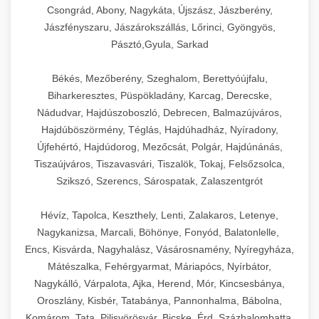
Csongrád, Abony, Nagykáta, Újszász, Jászberény,
Jászfényszaru, Jászárokszállás, Lőrinci, Gyöngyös,
Pásztó,Gyula, Sarkad
Békés, Mezőberény, Szeghalom, Berettyóújfalu,
Biharkeresztes, Püspökladány, Karcag, Derecske,
Nádudvar, Hajdúszoboszló, Debrecen, Balmazújváros,
Hajdúböszörmény, Téglás, Hajdúhadház, Nyíradony,
Újfehértó, Hajdúdorog, Mezőcsát, Polgár, Hajdúnánás,
Tiszaújváros, Tiszavasvári, Tiszalök, Tokaj, Felsőzsolca,
Szikszó, Szerencs, Sárospatak, Zalaszentgrót
Hévíz, Tapolca, Keszthely, Lenti, Zalakaros, Letenye,
Nagykanizsa, Marcali, Böhönye, Fonyód, Balatonlelle,
Encs, Kisvárda, Nagyhalász, Vásárosnamény, Nyíregyháza,
Mátészalka, Fehérgyarmat, Máriapócs, Nyírbátor,
Nagykálló, Várpalota, Ajka, Herend, Mór, Kincsesbánya,
Oroszlány, Kisbér, Tatabánya, Pannonhalma, Bábolna,
Komárom, Tata, Pilisvörösvár, Bicske, Érd, Százhalombatta,