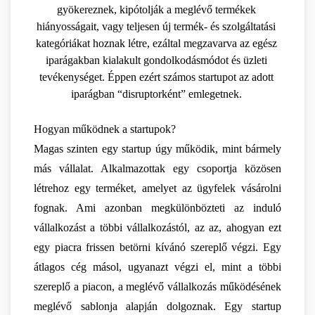
gyökereznek, kipótolják a meglévő termékek 
hiányosságait, vagy teljesen új termék- és szolgáltatási 
kategóriákat hoznak létre, ezáltal megzavarva az egész 
iparágakban kialakult gondolkodásmódot és üzleti 
tevékenységet. Éppen ezért számos startupot az adott 
iparágban “disruptorként” emlegetnek. 
Hogyan működnek a startupok?
Magas szinten egy startup úgy működik, mint bármely 
más vállalat. Alkalmazottak egy csoportja közösen 
létrehoz egy terméket, amelyet az ügyfelek vásárolni 
fognak. Ami azonban megkülönbözteti az induló 
vállalkozást a többi vállalkozástól, az az, ahogyan ezt 
egy piacra frissen betörni kívánó szereplő végzi. Egy 
átlagos cég másol, ugyanazt végzi el, mint a többi 
szereplő a piacon, a meglévő vállalkozás működésének 
meglévő sablonja alapján dolgoznak. Egy startup 