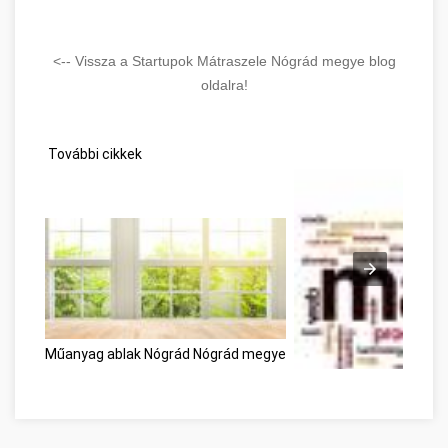
<-- Vissza a Startupok Mátraszele Nógrád megye blog
oldalra!
További cikkek
Műanyag ablak Nógrád Nógrád megye