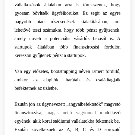
vállalkozások általában arra is törekszenek, hogy 
gyorsan bővítsék ügyfélkörüket. Ez segít az egyre 
nagyobb piaci részesedések kialakításában, ami 
lehetővé teszi számukra, hogy több pénzt gyűjtsenek, 
amely növeli a potenciális vásárlók bázisát is. A 
startupok általában több finanszírozási fordulón 
keresztül gyűjtenek pénzt a startupok.
Van egy előzetes, bootstrapping néven ismert forduló, 
amikor az alapítók, barátaik és családtagjaik 
befektetnek az üzletbe.
Ezután jön az úgynevezett „angyalbefektetők” magvető 
finanszírozása, 
magas nettó vagyonnal
 rendelkező 
egyének, akik korai stádiumú vállalatokba fektetnek be.
Ezután következnek az A, B, C és D sorozatú 