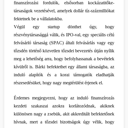
finanszírozási fordulók, elsősorban kockázatitőke-
társaságok vezetésével, amelyek dollár tíz-százmilliókat 
fektetnek be a vállalatokba.
Végül egy startup dönthet úgy, hogy 
részvénytársasággá válik, és IPO-val, egy speciális célú 
felvásárló társaság (SPAC) általi felvásárlás vagy egy 
tőzsdén történő közvetlen tőzsdei bevezetés útján nyílik 
meg a lehetőség arra, hogy befolyhassanak a bevételek 
kívülről is. Bárki befektethet egy állami társaságba, az 
induló alapítók és a korai támogatók eladhatják 
részesedésüket, hogy nagy megtérülést érjenek el.
Érdemes megjegyezni, hogy az induló finanszírozás 
kezdeti szakaszai azokra korlátozódnak, akiknek 
különösen nagy a zsebük, akit akkreditált befektetőnek 
hívnak, mert a tőzsdei bizottságok úgy vélik, hogy 