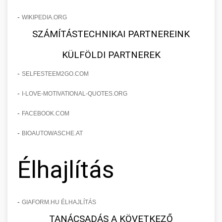
-
WIKIPEDIA.ORG
SZÁMÍTÁSTECHNIKAI PARTNEREINK
KÜLFÖLDI PARTNEREK
-
SELFESTEEM2GO.COM
-
I-LOVE-MOTIVATIONAL-QUOTES.ORG
-
FACEBOOK.COM
-
BIOAUTOWASCHE.AT
Élhajlítás
-
GIAFORM.HU ÉLHAJLÍTÁS
TANÁCSADÁS A KÖVETKEZŐ