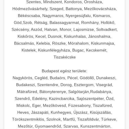
Szentes, Mindszent, Kondoros, Orosháza,
Hódmezővásárhely, Szeged, Battonya, Mezőkovácsháza,
Békéscsaba, Nagymaros, Nyergesújfalu, Kismaros,
Göd,Szob, Rétság, Balassagyarmat, Romhány, Hollókő,
Szécsény, Aszód, Hatvan, Monor, Lajosmizse, Soltvadkert,
Kiskőrös, Kecel, Dusnok, Kiskunhalas, Jánoshalma,
Bácsalmás, Kelebia, Röszke, Mórahalom, Kiskunmajsa,
Kistelek, Kiskunfélegyháza, Bugac, Kecskemét,
Tiszakécske
Budapest egész területe:
Nagykörös, Cegléd, Budaörs, Pécel, Gödöllő, Dunakeszi,
Budakeszi, Szentendre, Dorog, Esztergom, Visegrád,
Mátrafüred, Bátonyterenye, Salgótarján,Rudabánya,
Szendrő, Edelény, Kazincbarcika, Sajószentpéter, Ózd,
Miskolc, Eger, Mezőkövesd, Füzesabony, Tiszafüred,
Heves, Jászapáti, Kunhegyes, Újszász, Kisújszállás,
Törökszentmiklós, Szolnok, Martfű, Tiszaföldvár, Túrkeve,
Mezőtúr, Gyomaendrőd, Szarvas, Kunszentmárton,