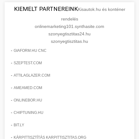
KIEMELT PARTNEREINK
Kisautok.hu és konténer
rendelés
onlinemarketing101.synthasite.com
szonyegtisztitas24.hu
szonyegtisztitas.hu
-
GIAFORM.HU CNC
-
SZEPTEST.COM
-
ATTILAGLAZER.COM
-
AMEAMED.COM
-
ONLINEBOR.HU
-
CHIPTUNING.HU
-
BIT.LY
-
KÁRPITTISZTÍTÁS KARPITTISZTITAS.ORG