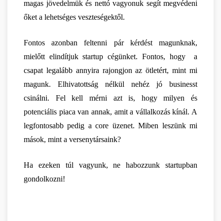
magas jövedelmük és nettó vagyonuk segít megvédeni 
őket a lehetséges veszteségektől. 
Fontos azonban feltenni pár kérdést magunknak, 
mielőtt elindítjuk startup cégünket. Fontos, hogy  a 
csapat legalább annyira rajongjon az ötletért, mint mi 
magunk. Elhivatottság nélkül nehéz jó businesst 
csinálni. Fel kell mérni azt is, hogy milyen és 
potenciális piaca van annak, amit a vállalkozás kínál. A 
legfontosabb pedig a core üzenet. Miben leszünk mi 
mások, mint a versenytársaink?
Ha ezeken túl vagyunk, ne habozzunk startupban 
gondolkozni!