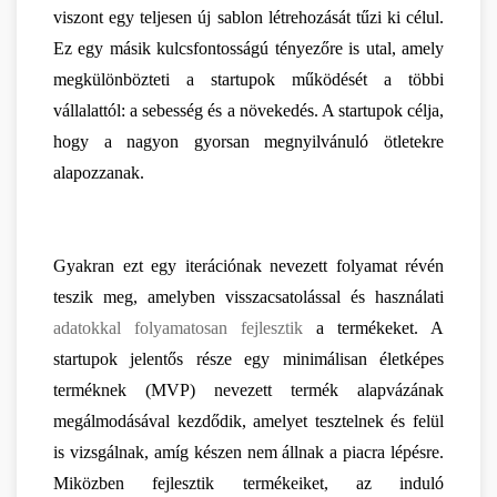
viszont egy teljesen új sablon létrehozását tűzi ki célul. 
Ez egy másik kulcsfontosságú tényezőre is utal, amely 
megkülönbözteti a startupok működését a többi 
vállalattól: a sebesség és a növekedés. A startupok célja, 
hogy a nagyon gyorsan megnyilvánuló ötletekre 
alapozzanak.
Gyakran ezt egy iterációnak nevezett folyamat révén 
teszik meg, amelyben visszacsatolással és használati 
adatokkal folyamatosan fejlesztik
 a termékeket. A 
startupok jelentős része egy minimálisan életképes 
terméknek (MVP) nevezett termék alapvázának 
megálmodásával kezdődik, amelyet tesztelnek és felül 
is vizsgálnak, amíg készen nem állnak a piacra lépésre. 
Miközben fejlesztik termékeiket, az induló 