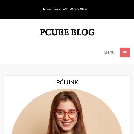
Hívjon minket: +36 70 629 06 90
Menü
RÓLUNK