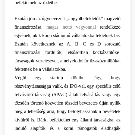
befektetnek az üzletbe.
Ezután jön az úgynevezett „angyalbefektetők” magvető 
finanszírozása, 
magas nettó vagyonnal
 rendelkező 
egyének, akik korai stádiumú vállalatokba fektetnek be.
Ezután következnek az A, B, C és D sorozatú 
finanszírozási fordulók, elsősorban kockázatitőke-
társaságok vezetésével, amelyek dollár tíz-százmilliókat 
fektetnek be a vállalatokba.
Végül egy startup dönthet úgy, hogy 
részvénytársasággá válik, és IPO-val, egy speciális célú 
felvásárló társaság (SPAC) általi felvásárlás vagy egy 
tőzsdén történő közvetlen tőzsdei bevezetés útján nyílik 
meg a lehetőség arra, hogy befolyhassanak a bevételek 
kívülről is. Bárki befektethet egy állami társaságba, az 
induló alapítók és a korai támogatók eladhatják 