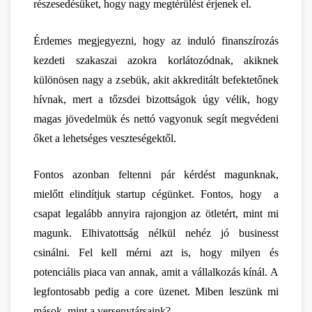
részesedésüket, hogy nagy megtérülést érjenek el.
Érdemes megjegyezni, hogy az induló finanszírozás 
kezdeti szakaszai azokra korlátozódnak, akiknek 
különösen nagy a zsebük, akit akkreditált befektetőnek 
hívnak, mert a tőzsdei bizottságok úgy vélik, hogy 
magas jövedelmük és nettó vagyonuk segít megvédeni 
őket a lehetséges veszteségektől. 
Fontos azonban feltenni pár kérdést magunknak, 
mielőtt elindítjuk startup cégünket. Fontos, hogy  a 
csapat legalább annyira rajongjon az ötletért, mint mi 
magunk. Elhivatottság nélkül nehéz jó businesst 
csinálni. Fel kell mérni azt is, hogy milyen és 
potenciális piaca van annak, amit a vállalkozás kínál. A 
legfontosabb pedig a core üzenet. Miben leszünk mi 
mások, mint a versenytársaink?