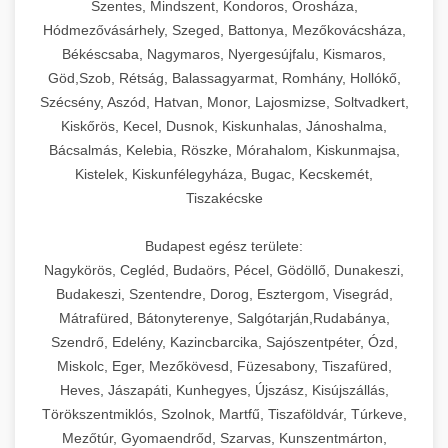
Szentes, Mindszent, Kondoros, Orosháza,
Hódmezővásárhely, Szeged, Battonya, Mezőkovácsháza,
Békéscsaba, Nagymaros, Nyergesújfalu, Kismaros,
Göd,Szob, Rétság, Balassagyarmat, Romhány, Hollókő,
Szécsény, Aszód, Hatvan, Monor, Lajosmizse, Soltvadkert,
Kiskőrös, Kecel, Dusnok, Kiskunhalas, Jánoshalma,
Bácsalmás, Kelebia, Röszke, Mórahalom, Kiskunmajsa,
Kistelek, Kiskunfélegyháza, Bugac, Kecskemét,
Tiszakécske
Budapest egész területe:
Nagykörös, Cegléd, Budaörs, Pécel, Gödöllő, Dunakeszi,
Budakeszi, Szentendre, Dorog, Esztergom, Visegrád,
Mátrafüred, Bátonyterenye, Salgótarján,Rudabánya,
Szendrő, Edelény, Kazincbarcika, Sajószentpéter, Ózd,
Miskolc, Eger, Mezőkövesd, Füzesabony, Tiszafüred,
Heves, Jászapáti, Kunhegyes, Újszász, Kisújszállás,
Törökszentmiklós, Szolnok, Martfű, Tiszaföldvár, Túrkeve,
Mezőtúr, Gyomaendrőd, Szarvas, Kunszentmárton,