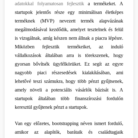
adatokkal folyamatosan fejlesztik
 a termékeket. A 
startupok jelentős része egy minimálisan életképes 
terméknek (MVP) nevezett termék alapvázának 
megálmodásával kezdődik, amelyet tesztelnek és felül 
is vizsgálnak, amíg készen nem állnak a piacra lépésre. 
Miközben fejlesztik termékeiket, az induló 
vállalkozások általában arra is törekszenek, hogy 
gyorsan bővítsék ügyfélkörüket. Ez segít az egyre 
nagyobb piaci részesedések kialakításában, ami 
lehetővé teszi számukra, hogy több pénzt gyűjtsenek, 
amely növeli a potenciális vásárlók bázisát is. A 
startupok általában több finanszírozási fordulón 
keresztül gyűjtenek pénzt a startupok.
Van egy előzetes, bootstrapping néven ismert forduló, 
amikor az alapítók, barátaik és családtagjaik 