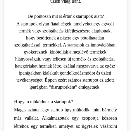
üzleti világ iránt.
De pontosan mit is értünk startupok alatt?
A startupok olyan fiatal cégek, amelyeket egy egyedi 
termék vagy szolgáltatás kifejlesztésére alapítottak, 
hogy betörjenek a piacra egy pótolhatatlan 
szolgáltatással, termékkel. A 
startup
ok az innovációban 
gyökereznek, kipótolják a meglévő termékek 
hiányosságait, vagy teljesen új termék- és szolgáltatási 
kategóriákat hoznak létre, ezáltal megzavarva az egész 
iparágakban kialakult gondolkodásmódot és üzleti 
tevékenységet. Éppen ezért számos startupot az adott 
iparágban “disruptorként” emlegetnek. 
Hogyan működnek a startupok?
Magas szinten egy startup úgy működik, mint bármely 
más vállalat. Alkalmazottak egy csoportja közösen 
létrehoz egy terméket, amelyet az ügyfelek vásárolni 