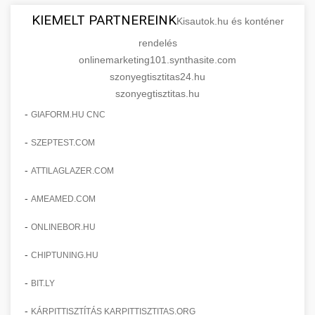
KIEMELT PARTNEREINK
Kisautok.hu és konténer
rendelés
onlinemarketing101.synthasite.com
szonyegtisztitas24.hu
szonyegtisztitas.hu
-
GIAFORM.HU CNC
-
SZEPTEST.COM
-
ATTILAGLAZER.COM
-
AMEAMED.COM
-
ONLINEBOR.HU
-
CHIPTUNING.HU
-
BIT.LY
-
KÁRPITTISZTÍTÁS KARPITTISZTITAS.ORG