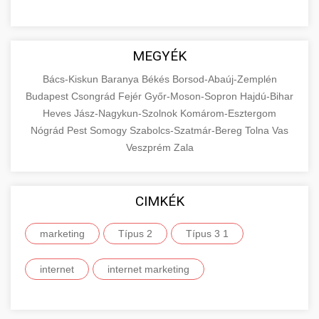
MEGYÉK
Bács-Kiskun
Baranya
Békés
Borsod-Abaúj-Zemplén
Budapest
Csongrád
Fejér
Győr-Moson-Sopron
Hajdú-Bihar
Heves
Jász-Nagykun-Szolnok
Komárom-Esztergom
Nógrád
Pest
Somogy
Szabolcs-Szatmár-Bereg
Tolna
Vas
Veszprém
Zala
CIMKÉK
marketing
Típus 2
Típus 3 1
internet
internet marketing