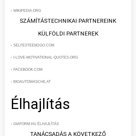
-
WIKIPEDIA.ORG
SZÁMÍTÁSTECHNIKAI PARTNEREINK
KÜLFÖLDI PARTNEREK
-
SELFESTEEM2GO.COM
-
I-LOVE-MOTIVATIONAL-QUOTES.ORG
-
FACEBOOK.COM
-
BIOAUTOWASCHE.AT
Élhajlítás
-
GIAFORM.HU ÉLHAJLÍTÁS
TANÁCSADÁS A KÖVETKEZŐ