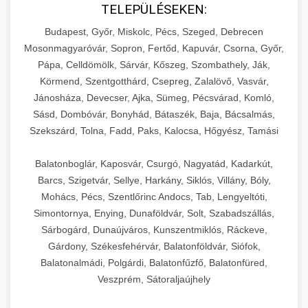
TELEPÜLÉSEKEN:
Budapest, Győr, Miskolc, Pécs, Szeged, Debrecen
Mosonmagyaróvár, Sopron, Fertőd, Kapuvár, Csorna, Győr,
Pápa, Celldömölk, Sárvár, Kőszeg, Szombathely, Ják,
Körmend, Szentgotthárd, Csepreg, Zalalövő, Vasvár,
Jánosháza, Devecser, Ajka, Sümeg, Pécsvárad, Komló,
Sásd, Dombóvár, Bonyhád, Bátaszék, Baja, Bácsalmás,
Szekszárd, Tolna, Fadd, Paks, Kalocsa, Hőgyész, Tamási
Balatonboglár, Kaposvár, Csurgó, Nagyatád, Kadarkút,
Barcs, Szigetvár, Sellye, Harkány, Siklós, Villány, Bóly,
Mohács, Pécs, Szentlőrinc Andocs, Tab, Lengyeltóti,
Simontornya, Enying, Dunaföldvár, Solt, Szabadszállás,
Sárbogárd, Dunaújváros, Kunszentmiklós, Ráckeve,
Gárdony, Székesfehérvár, Balatonföldvár, Siófok,
Balatonalmádi, Polgárdi, Balatonfűzfő, Balatonfüred,
Veszprém, Sátoraljaújhely