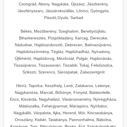
Csongrád, Abony, Nagykáta, Újszász, Jászberény,
Jászfényszaru, Jászárokszállás, Lőrinci, Gyöngyös,
Pásztó,Gyula, Sarkad
Békés, Mezőberény, Szeghalom, Berettyóújfalu,
Biharkeresztes, Püspökladány, Karcag, Derecske,
Nádudvar, Hajdúszoboszló, Debrecen, Balmazújváros,
Hajdúböszörmény, Téglás, Hajdúhadház, Nyíradony,
Újfehértó, Hajdúdorog, Mezőcsát, Polgár, Hajdúnánás,
Tiszaújváros, Tiszavasvári, Tiszalök, Tokaj, Felsőzsolca,
Szikszó, Szerencs, Sárospatak, Zalaszentgrót
Hévíz, Tapolca, Keszthely, Lenti, Zalakaros, Letenye,
Nagykanizsa, Marcali, Böhönye, Fonyód, Balatonlelle,
Encs, Kisvárda, Nagyhalász, Vásárosnamény, Nyíregyháza,
Mátészalka, Fehérgyarmat, Máriapócs, Nyírbátor,
Nagykálló, Várpalota, Ajka, Herend, Mór, Kincsesbánya,
Oroszlány, Kisbér, Tatabánya, Pannonhalma, Bábolna,
Komárom, Tata, Pilisvörösvár, Bicske, Érd, Százhalombatta,