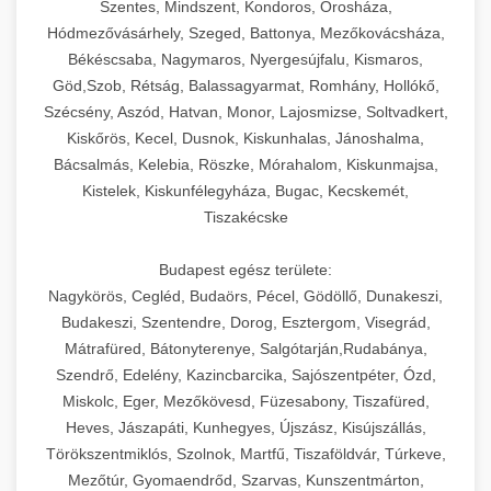
Szentes, Mindszent, Kondoros, Orosháza,
Hódmezővásárhely, Szeged, Battonya, Mezőkovácsháza,
Békéscsaba, Nagymaros, Nyergesújfalu, Kismaros,
Göd,Szob, Rétság, Balassagyarmat, Romhány, Hollókő,
Szécsény, Aszód, Hatvan, Monor, Lajosmizse, Soltvadkert,
Kiskőrös, Kecel, Dusnok, Kiskunhalas, Jánoshalma,
Bácsalmás, Kelebia, Röszke, Mórahalom, Kiskunmajsa,
Kistelek, Kiskunfélegyháza, Bugac, Kecskemét,
Tiszakécske
Budapest egész területe:
Nagykörös, Cegléd, Budaörs, Pécel, Gödöllő, Dunakeszi,
Budakeszi, Szentendre, Dorog, Esztergom, Visegrád,
Mátrafüred, Bátonyterenye, Salgótarján,Rudabánya,
Szendrő, Edelény, Kazincbarcika, Sajószentpéter, Ózd,
Miskolc, Eger, Mezőkövesd, Füzesabony, Tiszafüred,
Heves, Jászapáti, Kunhegyes, Újszász, Kisújszállás,
Törökszentmiklós, Szolnok, Martfű, Tiszaföldvár, Túrkeve,
Mezőtúr, Gyomaendrőd, Szarvas, Kunszentmárton,