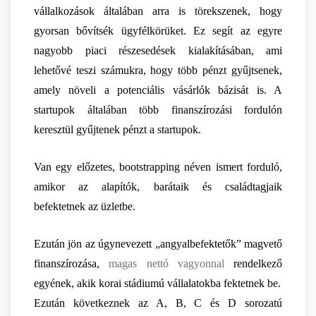
vállalkozások általában arra is törekszenek, hogy 
gyorsan bővítsék ügyfélkörüket. Ez segít az egyre 
nagyobb piaci részesedések kialakításában, ami 
lehetővé teszi számukra, hogy több pénzt gyűjtsenek, 
amely növeli a potenciális vásárlók bázisát is. A 
startupok általában több finanszírozási fordulón 
keresztül gyűjtenek pénzt a startupok.
Van egy előzetes, bootstrapping néven ismert forduló, 
amikor az alapítók, barátaik és családtagjaik 
befektetnek az üzletbe.
Ezután jön az úgynevezett „angyalbefektetők” magvető 
finanszírozása, 
magas nettó vagyonnal
 rendelkező 
egyének, akik korai stádiumú vállalatokba fektetnek be.
Ezután következnek az A, B, C és D sorozatú 