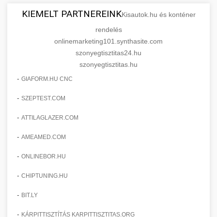
KIEMELT PARTNEREINK
Kisautok.hu és konténer
rendelés
onlinemarketing101.synthasite.com
szonyegtisztitas24.hu
szonyegtisztitas.hu
-
GIAFORM.HU CNC
-
SZEPTEST.COM
-
ATTILAGLAZER.COM
-
AMEAMED.COM
-
ONLINEBOR.HU
-
CHIPTUNING.HU
-
BIT.LY
-
KÁRPITTISZTÍTÁS KARPITTISZTITAS.ORG