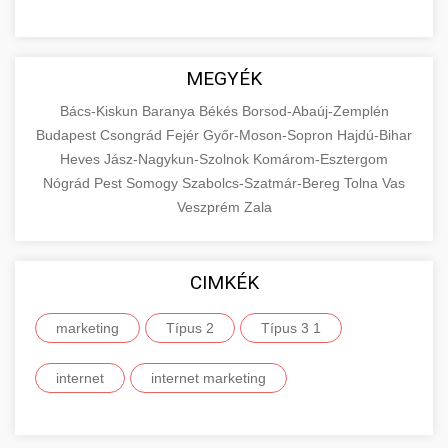
MEGYÉK
Bács-Kiskun
Baranya
Békés
Borsod-Abaúj-Zemplén
Budapest
Csongrád
Fejér
Győr-Moson-Sopron
Hajdú-Bihar
Heves
Jász-Nagykun-Szolnok
Komárom-Esztergom
Nógrád
Pest
Somogy
Szabolcs-Szatmár-Bereg
Tolna
Vas
Veszprém
Zala
CIMKÉK
marketing
Típus 2
Típus 3 1
internet
internet marketing