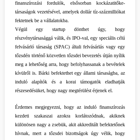
finanszírozási fordulók, elsősorban kockázatitőke-
társaságok vezetésével, amelyek dollár tíz-százmilliókat 
fektetnek be a vállalatokba.
Végül egy startup dönthet úgy, hogy 
részvénytársasággá válik, és IPO-val, egy speciális célú 
felvásárló társaság (SPAC) általi felvásárlás vagy egy 
tőzsdén történő közvetlen tőzsdei bevezetés útján nyílik 
meg a lehetőség arra, hogy befolyhassanak a bevételek 
kívülről is. Bárki befektethet egy állami társaságba, az 
induló alapítók és a korai támogatók eladhatják 
részesedésüket, hogy nagy megtérülést érjenek el.
Érdemes megjegyezni, hogy az induló finanszírozás 
kezdeti szakaszai azokra korlátozódnak, akiknek 
különösen nagy a zsebük, akit akkreditált befektetőnek 
hívnak, mert a tőzsdei bizottságok úgy vélik, hogy 