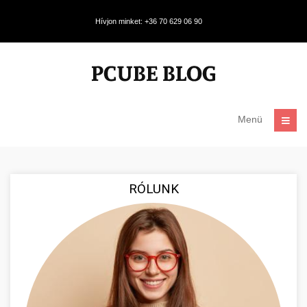
Hívjon minket: +36 70 629 06 90
Menü
RÓLUNK