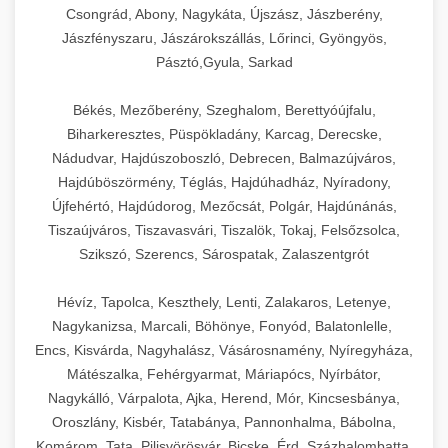
Csongrád, Abony, Nagykáta, Újszász, Jászberény,
Jászfényszaru, Jászárokszállás, Lőrinci, Gyöngyös,
Pásztó,Gyula, Sarkad
Békés, Mezőberény, Szeghalom, Berettyóújfalu,
Biharkeresztes, Püspökladány, Karcag, Derecske,
Nádudvar, Hajdúszoboszló, Debrecen, Balmazújváros,
Hajdúböszörmény, Téglás, Hajdúhadház, Nyíradony,
Újfehértó, Hajdúdorog, Mezőcsát, Polgár, Hajdúnánás,
Tiszaújváros, Tiszavasvári, Tiszalök, Tokaj, Felsőzsolca,
Szikszó, Szerencs, Sárospatak, Zalaszentgrót
Hévíz, Tapolca, Keszthely, Lenti, Zalakaros, Letenye,
Nagykanizsa, Marcali, Böhönye, Fonyód, Balatonlelle,
Encs, Kisvárda, Nagyhalász, Vásárosnamény, Nyíregyháza,
Mátészalka, Fehérgyarmat, Máriapócs, Nyírbátor,
Nagykálló, Várpalota, Ajka, Herend, Mór, Kincsesbánya,
Oroszlány, Kisbér, Tatabánya, Pannonhalma, Bábolna,
Komárom, Tata, Pilisvörösvár, Bicske, Érd, Százhalombatta,