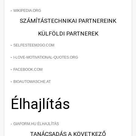
-
WIKIPEDIA.ORG
SZÁMÍTÁSTECHNIKAI PARTNEREINK
KÜLFÖLDI PARTNEREK
-
SELFESTEEM2GO.COM
-
I-LOVE-MOTIVATIONAL-QUOTES.ORG
-
FACEBOOK.COM
-
BIOAUTOWASCHE.AT
Élhajlítás
-
GIAFORM.HU ÉLHAJLÍTÁS
TANÁCSADÁS A KÖVETKEZŐ