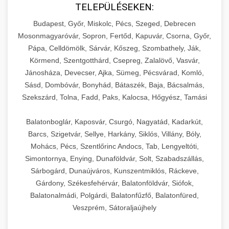
TELEPÜLÉSEKEN:
Budapest, Győr, Miskolc, Pécs, Szeged, Debrecen
Mosonmagyaróvár, Sopron, Fertőd, Kapuvár, Csorna, Győr,
Pápa, Celldömölk, Sárvár, Kőszeg, Szombathely, Ják,
Körmend, Szentgotthárd, Csepreg, Zalalövő, Vasvár,
Jánosháza, Devecser, Ajka, Sümeg, Pécsvárad, Komló,
Sásd, Dombóvár, Bonyhád, Bátaszék, Baja, Bácsalmás,
Szekszárd, Tolna, Fadd, Paks, Kalocsa, Hőgyész, Tamási
Balatonboglár, Kaposvár, Csurgó, Nagyatád, Kadarkút,
Barcs, Szigetvár, Sellye, Harkány, Siklós, Villány, Bóly,
Mohács, Pécs, Szentlőrinc Andocs, Tab, Lengyeltóti,
Simontornya, Enying, Dunaföldvár, Solt, Szabadszállás,
Sárbogárd, Dunaújváros, Kunszentmiklós, Ráckeve,
Gárdony, Székesfehérvár, Balatonföldvár, Siófok,
Balatonalmádi, Polgárdi, Balatonfűzfő, Balatonfüred,
Veszprém, Sátoraljaújhely