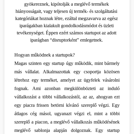
gyökereznek, kipótolják a meglévő termékek 
hiányosságait, vagy teljesen új termék- és szolgáltatási 
kategóriákat hoznak létre, ezáltal megzavarva az egész 
iparágakban kialakult gondolkodásmódot és üzleti 
tevékenységet. Éppen ezért számos startupot az adott 
iparágban “disruptorként” emlegetnek. 
Hogyan működnek a startupok?
Magas szinten egy startup úgy működik, mint bármely 
más vállalat. Alkalmazottak egy csoportja közösen 
létrehoz egy terméket, amelyet az ügyfelek vásárolni 
fognak. Ami azonban megkülönbözteti az induló 
vállalkozást a többi vállalkozástól, az az, ahogyan ezt 
egy piacra frissen betörni kívánó szereplő végzi. Egy 
átlagos cég másol, ugyanazt végzi el, mint a többi 
szereplő a piacon, a meglévő vállalkozás működésének 
meglévő sablonja alapján dolgoznak. Egy startup 