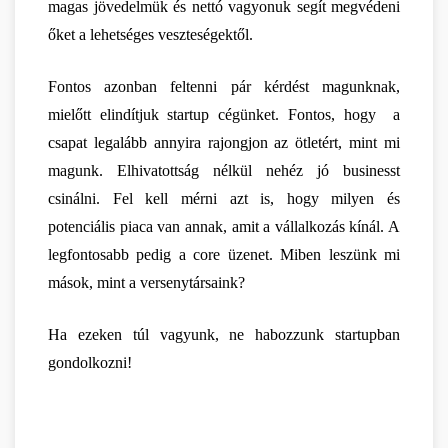
magas jövedelmük és nettó vagyonuk segít megvédeni 
őket a lehetséges veszteségektől. 
Fontos azonban feltenni pár kérdést magunknak, 
mielőtt elindítjuk startup cégünket. Fontos, hogy  a 
csapat legalább annyira rajongjon az ötletért, mint mi 
magunk. Elhivatottság nélkül nehéz jó businesst 
csinálni. Fel kell mérni azt is, hogy milyen és 
potenciális piaca van annak, amit a vállalkozás kínál. A 
legfontosabb pedig a core üzenet. Miben leszünk mi 
mások, mint a versenytársaink?
Ha ezeken túl vagyunk, ne habozzunk startupban 
gondolkozni!