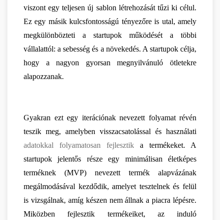
viszont egy teljesen új sablon létrehozását tűzi ki célul. 
Ez egy másik kulcsfontosságú tényezőre is utal, amely 
megkülönbözteti a startupok működését a többi 
vállalattól: a sebesség és a növekedés. A startupok célja, 
hogy a nagyon gyorsan megnyilvánuló ötletekre 
alapozzanak.
Gyakran ezt egy iterációnak nevezett folyamat révén 
teszik meg, amelyben visszacsatolással és használati 
adatokkal folyamatosan fejlesztik
 a termékeket. A 
startupok jelentős része egy minimálisan életképes 
terméknek (MVP) nevezett termék alapvázának 
megálmodásával kezdődik, amelyet tesztelnek és felül 
is vizsgálnak, amíg készen nem állnak a piacra lépésre. 
Miközben fejlesztik termékeiket, az induló 