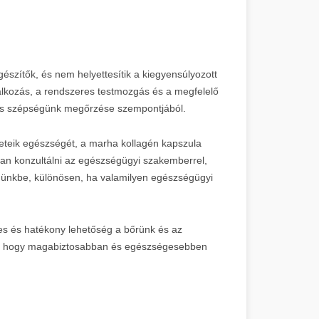
észítők, és nem helyettesítik a kiegyensúlyozott
lkozás, a rendszeres testmozgás és a megfelelő
 és szépségünk megőrzése szempontjából.
leteik egészségét, a marha kollagén kapszula
an konzultálni az egészségügyi szakemberrel,
ndünkbe, különösen, ha valamilyen egészségügyi
s és hatékony lehetőség a bőrünk és az
an, hogy magabiztosabban és egészségesebben