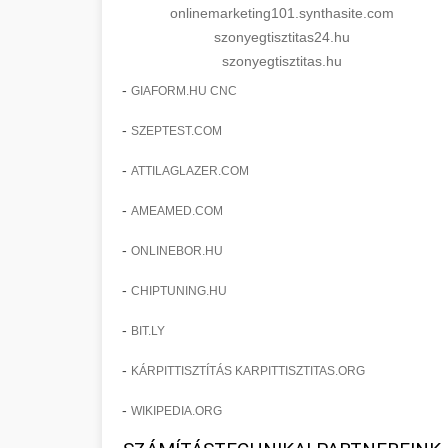
onlinemarketing101.synthasite.com
szonyegtisztitas24.hu
szonyegtisztitas.hu
-
GIAFORM.HU CNC
-
SZEPTEST.COM
-
ATTILAGLAZER.COM
-
AMEAMED.COM
-
ONLINEBOR.HU
-
CHIPTUNING.HU
-
BIT.LY
-
KÁRPITTISZTÍTÁS KARPITTISZTITAS.ORG
-
WIKIPEDIA.ORG