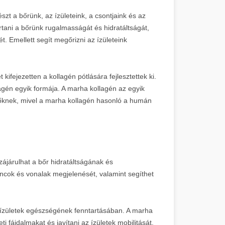
szt a bőrünk, az ízületeink, a csontjaink és az
rtani a bőrünk rugalmasságát és hidratáltságát,
. Emellett segít megőrizni az ízületeink
kifejezetten a kollagén pótlására fejlesztettek ki.
lagén egyik formája. A marha kollagén az egyik
tőknek, mivel a marha kollagén hasonló a humán
ájárulhat a bőr hidratáltságának és
cok és vonalak megjelenését, valamint segíthet
z ízületek egészségének fenntartásában. A marha
i fájdalmakat és javítani az ízületek mobilitását.