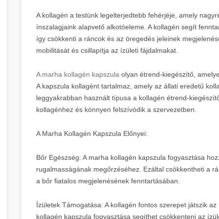
A kollagén a testünk legelterjedtebb fehérjéje, amely nagyré
ínszalagjaink alapvető alkotóeleme. A kollagén segít fennta
így csökkenti a ráncok és az öregedés jeleinek megjelenését
mobilitását és csillapítja az ízületi fájdalmakat.
A marha kollagén kapszula
olyan étrend-kiegészítő, amelyet 
A kapszula kollagént tartalmaz, amely az állati eredetű kol
leggyakrabban használt típusa a kollagén étrend-kiegészí
kollagénhez és könnyen felszívódik a szervezetben.
A Marha Kollagén Kapszula Előnyei:
Bőr Egészség: A marha kollagén kapszula fogyasztása hozz
rugalmasságának megőrzéséhez. Ezáltal csökkentheti a rán
a bőr fiatalos megjelenésének fenntartásában.
Ízületek Támogatása: A kollagén fontos szerepet játszik a
kollagén kapszula fogyasztása segíthet csökkenteni az ízület