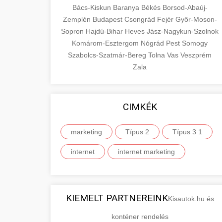
Bács-Kiskun
Baranya
Békés
Borsod-Abaúj-
Zemplén
Budapest
Csongrád
Fejér
Győr-Moson-
Sopron
Hajdú-Bihar
Heves
Jász-Nagykun-Szolnok
Komárom-Esztergom
Nógrád
Pest
Somogy
Szabolcs-Szatmár-Bereg
Tolna
Vas
Veszprém
Zala
CIMKÉK
marketing
Típus 2
Típus 3 1
internet
internet marketing
KIEMELT PARTNEREINK
Kisautok.hu és
konténer rendelés