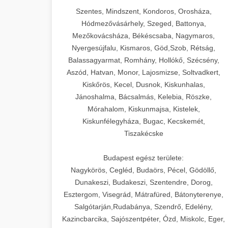
Szentes, Mindszent, Kondoros, Orosháza,
Hódmezővásárhely, Szeged, Battonya,
Mezőkovácsháza, Békéscsaba, Nagymaros,
Nyergesújfalu, Kismaros, Göd,Szob, Rétság,
Balassagyarmat, Romhány, Hollókő, Szécsény,
Aszód, Hatvan, Monor, Lajosmizse, Soltvadkert,
Kiskőrös, Kecel, Dusnok, Kiskunhalas,
Jánoshalma, Bácsalmás, Kelebia, Röszke,
Mórahalom, Kiskunmajsa, Kistelek,
Kiskunfélegyháza, Bugac, Kecskemét,
Tiszakécske
Budapest egész területe:
Nagykörös, Cegléd, Budaörs, Pécel, Gödöllő,
Dunakeszi, Budakeszi, Szentendre, Dorog,
Esztergom, Visegrád, Mátrafüred, Bátonyterenye,
Salgótarján,Rudabánya, Szendrő, Edelény,
Kazincbarcika, Sajószentpéter, Ózd, Miskolc, Eger,