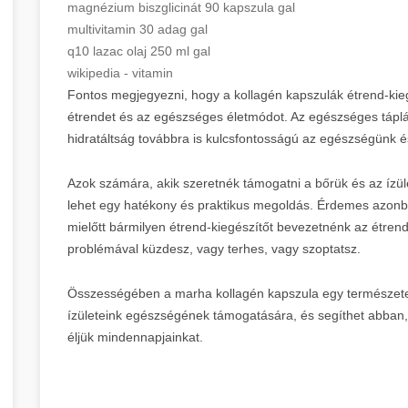
magnézium biszglicinát 90 kapszula gal
multivitamin 30 adag gal
q10 lazac olaj 250 ml gal
wikipedia - vitamin
Fontos megjegyezni, hogy a kollagén kapszulák étrend-kieg
étrendet és az egészséges életmódot. Az egészséges táplá
hidratáltság továbbra is kulcsfontosságú az egészségünk
Azok számára, akik szeretnék támogatni a bőrük és az ízü
lehet egy hatékony és praktikus megoldás. Érdemes azonb
mielőtt bármilyen étrend-kiegészítőt bevezetnénk az étre
problémával küzdesz, vagy terhes, vagy szoptatsz.
Összességében a marha kollagén kapszula egy természete
ízületeink egészségének támogatására, és segíthet abb
éljük mindennapjainkat.