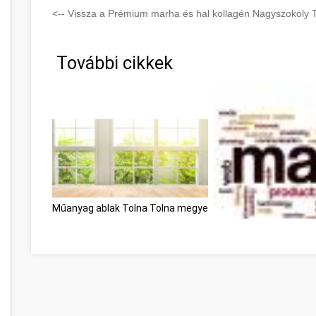
<-- Vissza a Prémium marha és hal kollagén Nagyszokoly T
További cikkek
Műanyag ablak Tolna Tolna megye
Need To Get Into Inte