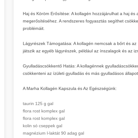
Haj és Köröm Erősítése: A kollagén hozzájárulhat a haj é
megerősítéséhez. A rendszeres fogyasztás segíthet csökke
problémáit.
Lágyrészek Támogatása: A kollagén nemcsak a bőrt és az 
játszik az egyéb lágyrészek, például az ínszalagok és az
Gyulladáscsökkentő Hatás: A kollagénnek gyulladáscsökken
csökkenteni az ízületi gyulladás és más gyulladásos állapot
A Marha Kollagén Kapszula és Az Egészségünk:
taurin 125 g gal
flora rost komplex gal
flora rost komplex gal
kolin só cseppek gal
magnézium l-laktát 90 adag gal