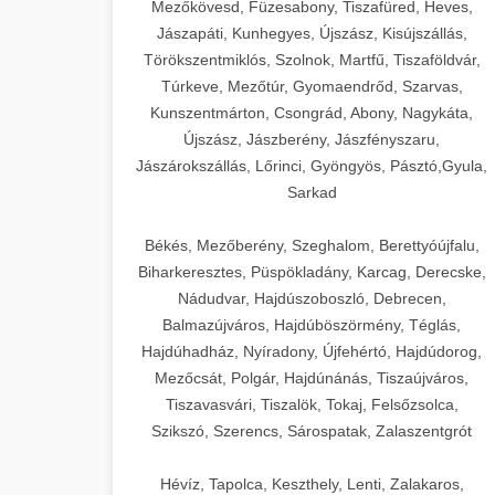
Mezőkövesd, Füzesabony, Tiszafüred, Heves,
Jászapáti, Kunhegyes, Újszász, Kisújszállás,
Törökszentmiklós, Szolnok, Martfű, Tiszaföldvár,
Túrkeve, Mezőtúr, Gyomaendrőd, Szarvas,
Kunszentmárton, Csongrád, Abony, Nagykáta,
Újszász, Jászberény, Jászfényszaru,
Jászárokszállás, Lőrinci, Gyöngyös, Pásztó,Gyula,
Sarkad
Békés, Mezőberény, Szeghalom, Berettyóújfalu,
Biharkeresztes, Püspökladány, Karcag, Derecske,
Nádudvar, Hajdúszoboszló, Debrecen,
Balmazújváros, Hajdúböszörmény, Téglás,
Hajdúhadház, Nyíradony, Újfehértó, Hajdúdorog,
Mezőcsát, Polgár, Hajdúnánás, Tiszaújváros,
Tiszavasvári, Tiszalök, Tokaj, Felsőzsolca,
Szikszó, Szerencs, Sárospatak, Zalaszentgrót
Hévíz, Tapolca, Keszthely, Lenti, Zalakaros,