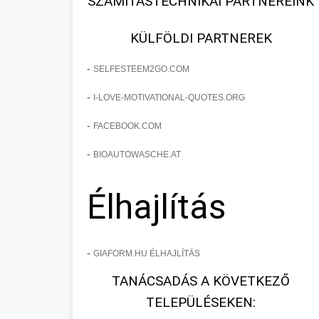
SZÁMÍTÁSTECHNIKAI PARTNEREINK
KÜLFÖLDI PARTNEREK
-
SELFESTEEM2GO.COM
-
I-LOVE-MOTIVATIONAL-QUOTES.ORG
-
FACEBOOK.COM
-
BIOAUTOWASCHE.AT
Élhajlítás
-
GIAFORM.HU ÉLHAJLÍTÁS
TANÁCSADÁS A KÖVETKEZŐ
TELEPÜLÉSEKEN: