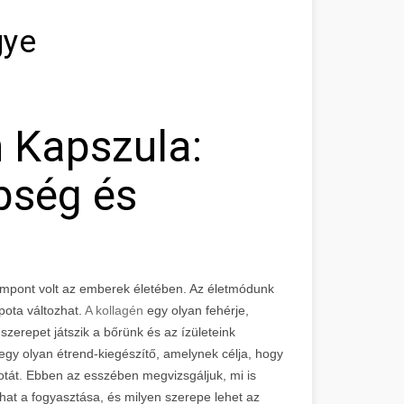
gye
 Kapszula:
pség és
a
mpont volt az emberek életében. Az életmódunk
pota változhat.
A kollagén
egy olyan fehérje,
zerepet játszik a bőrünk és az ízületeink
y olyan étrend-kiegészítő, amelynek célja, hogy
otát. Ebben az esszében megvizsgáljuk, mi is
hat a fogyasztása, és milyen szerepe lehet az