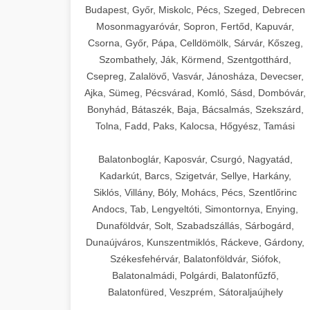
Budapest, Győr, Miskolc, Pécs, Szeged, Debrecen
Mosonmagyaróvár, Sopron, Fertőd, Kapuvár,
Csorna, Győr, Pápa, Celldömölk, Sárvár, Kőszeg,
Szombathely, Ják, Körmend, Szentgotthárd,
Csepreg, Zalalövő, Vasvár, Jánosháza, Devecser,
Ajka, Sümeg, Pécsvárad, Komló, Sásd, Dombóvár,
Bonyhád, Bátaszék, Baja, Bácsalmás, Szekszárd,
Tolna, Fadd, Paks, Kalocsa, Hőgyész, Tamási
Balatonboglár, Kaposvár, Csurgó, Nagyatád,
Kadarkút, Barcs, Szigetvár, Sellye, Harkány,
Siklós, Villány, Bóly, Mohács, Pécs, Szentlőrinc
Andocs, Tab, Lengyeltóti, Simontornya, Enying,
Dunaföldvár, Solt, Szabadszállás, Sárbogárd,
Dunaújváros, Kunszentmiklós, Ráckeve, Gárdony,
Székesfehérvár, Balatonföldvár, Siófok,
Balatonalmádi, Polgárdi, Balatonfűzfő,
Balatonfüred, Veszprém, Sátoraljaújhely