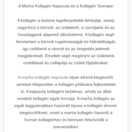
A Marha Kollagén Kapszula és a Kollagén Szerepe:
A kollagén a testünk legelterjedtebb fehérjéje, amely
nagyrészt a bőrünk, az ízületeink, a csontjaink és az
ínszalagjaink alapvető alkotóeleme. A kollagén segít
fenntartani a bőrünk rugalmasságát és hidratáltságát,
így csökkenti a ráncok és az öregedés jeleinek
megjelenését. Emellett segít megőrizni az ízületeink
mobilitását és csillapítja az ízületi fájdalmakat.
A marha kollagén kapszula
olyan étrend-kiegészítő,
amelyet kifejezetten a kollagén pótlására fejlesztettek
ki. A kapszula kollagént tartalmaz, amely az állati
eredetű kollagén egyik formája. A marha kollagén az
egyik leggyakrabban használt típusa a kollagén étrend-
kiegészítőknek, mivel a marha kollagén hasonló a
humán kollagénhez és könnyen felszívódik a
szervezetben.