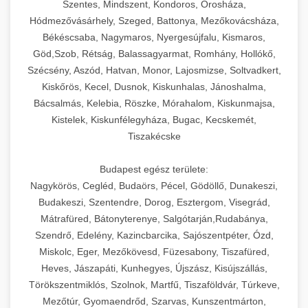
Szentes, Mindszent, Kondoros, Orosháza,
Hódmezővásárhely, Szeged, Battonya, Mezőkovácsháza,
Békéscsaba, Nagymaros, Nyergesújfalu, Kismaros,
Göd,Szob, Rétság, Balassagyarmat, Romhány, Hollókő,
Szécsény, Aszód, Hatvan, Monor, Lajosmizse, Soltvadkert,
Kiskőrös, Kecel, Dusnok, Kiskunhalas, Jánoshalma,
Bácsalmás, Kelebia, Röszke, Mórahalom, Kiskunmajsa,
Kistelek, Kiskunfélegyháza, Bugac, Kecskemét,
Tiszakécske
Budapest egész területe:
Nagykörös, Cegléd, Budaörs, Pécel, Gödöllő, Dunakeszi,
Budakeszi, Szentendre, Dorog, Esztergom, Visegrád,
Mátrafüred, Bátonyterenye, Salgótarján,Rudabánya,
Szendrő, Edelény, Kazincbarcika, Sajószentpéter, Ózd,
Miskolc, Eger, Mezőkövesd, Füzesabony, Tiszafüred,
Heves, Jászapáti, Kunhegyes, Újszász, Kisújszállás,
Törökszentmiklós, Szolnok, Martfű, Tiszaföldvár, Túrkeve,
Mezőtúr, Gyomaendrőd, Szarvas, Kunszentmárton,