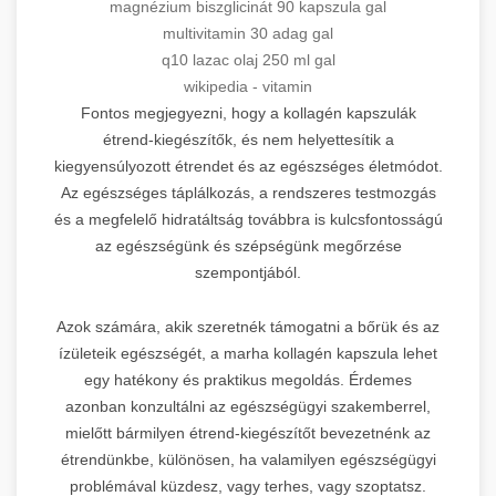
magnézium biszglicinát 90 kapszula gal
multivitamin 30 adag gal
q10 lazac olaj 250 ml gal
wikipedia - vitamin
Fontos megjegyezni, hogy a kollagén kapszulák
étrend-kiegészítők, és nem helyettesítik a
kiegyensúlyozott étrendet és az egészséges életmódot.
Az egészséges táplálkozás, a rendszeres testmozgás
és a megfelelő hidratáltság továbbra is kulcsfontosságú
az egészségünk és szépségünk megőrzése
szempontjából.
Azok számára, akik szeretnék támogatni a bőrük és az
ízületeik egészségét, a marha kollagén kapszula lehet
egy hatékony és praktikus megoldás. Érdemes
azonban konzultálni az egészségügyi szakemberrel,
mielőtt bármilyen étrend-kiegészítőt bevezetnénk az
étrendünkbe, különösen, ha valamilyen egészségügyi
problémával küzdesz, vagy terhes, vagy szoptatsz.