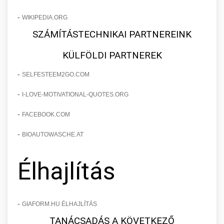
-
WIKIPEDIA.ORG
SZÁMÍTÁSTECHNIKAI PARTNEREINK
KÜLFÖLDI PARTNEREK
-
SELFESTEEM2GO.COM
-
I-LOVE-MOTIVATIONAL-QUOTES.ORG
-
FACEBOOK.COM
-
BIOAUTOWASCHE.AT
Élhajlítás
-
GIAFORM.HU ÉLHAJLÍTÁS
TANÁCSADÁS A KÖVETKEZŐ