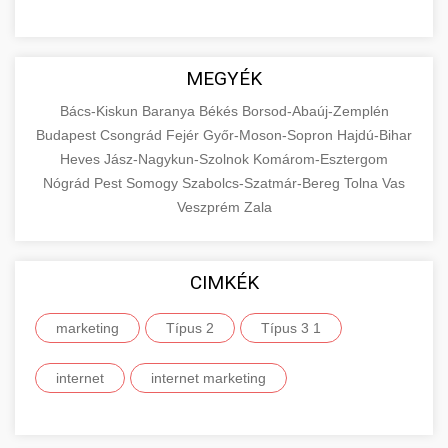
MEGYÉK
Bács-Kiskun
Baranya
Békés
Borsod-Abaúj-Zemplén
Budapest
Csongrád
Fejér
Győr-Moson-Sopron
Hajdú-Bihar
Heves
Jász-Nagykun-Szolnok
Komárom-Esztergom
Nógrád
Pest
Somogy
Szabolcs-Szatmár-Bereg
Tolna
Vas
Veszprém
Zala
CIMKÉK
marketing
Típus 2
Típus 3 1
internet
internet marketing