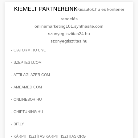
KIEMELT PARTNEREINK
Kisautok.hu és konténer
rendelés
onlinemarketing101.synthasite.com
szonyegtisztitas24.hu
szonyegtisztitas.hu
-
GIAFORM.HU CNC
-
SZEPTEST.COM
-
ATTILAGLAZER.COM
-
AMEAMED.COM
-
ONLINEBOR.HU
-
CHIPTUNING.HU
-
BIT.LY
-
KÁRPITTISZTÍTÁS KARPITTISZTITAS.ORG