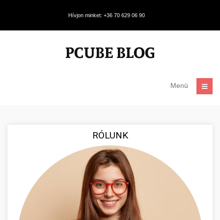
Hívjon minket: +36 70 629 06 90
Menü
RÓLUNK