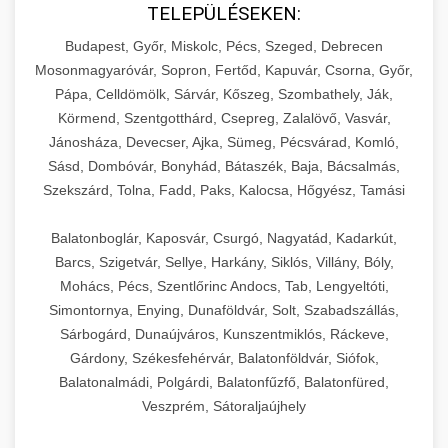
TELEPÜLÉSEKEN:
Budapest, Győr, Miskolc, Pécs, Szeged, Debrecen
Mosonmagyaróvár, Sopron, Fertőd, Kapuvár, Csorna, Győr,
Pápa, Celldömölk, Sárvár, Kőszeg, Szombathely, Ják,
Körmend, Szentgotthárd, Csepreg, Zalalövő, Vasvár,
Jánosháza, Devecser, Ajka, Sümeg, Pécsvárad, Komló,
Sásd, Dombóvár, Bonyhád, Bátaszék, Baja, Bácsalmás,
Szekszárd, Tolna, Fadd, Paks, Kalocsa, Hőgyész, Tamási
Balatonboglár, Kaposvár, Csurgó, Nagyatád, Kadarkút,
Barcs, Szigetvár, Sellye, Harkány, Siklós, Villány, Bóly,
Mohács, Pécs, Szentlőrinc Andocs, Tab, Lengyeltóti,
Simontornya, Enying, Dunaföldvár, Solt, Szabadszállás,
Sárbogárd, Dunaújváros, Kunszentmiklós, Ráckeve,
Gárdony, Székesfehérvár, Balatonföldvár, Siófok,
Balatonalmádi, Polgárdi, Balatonfűzfő, Balatonfüred,
Veszprém, Sátoraljaújhely