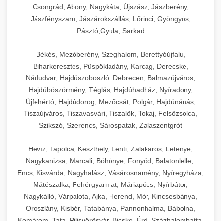
Csongrád, Abony, Nagykáta, Újszász, Jászberény,
Jászfényszaru, Jászárokszállás, Lőrinci, Gyöngyös,
Pásztó,Gyula, Sarkad
Békés, Mezőberény, Szeghalom, Berettyóújfalu,
Biharkeresztes, Püspökladány, Karcag, Derecske,
Nádudvar, Hajdúszoboszló, Debrecen, Balmazújváros,
Hajdúböszörmény, Téglás, Hajdúhadház, Nyíradony,
Újfehértó, Hajdúdorog, Mezőcsát, Polgár, Hajdúnánás,
Tiszaújváros, Tiszavasvári, Tiszalök, Tokaj, Felsőzsolca,
Szikszó, Szerencs, Sárospatak, Zalaszentgrót
Hévíz, Tapolca, Keszthely, Lenti, Zalakaros, Letenye,
Nagykanizsa, Marcali, Böhönye, Fonyód, Balatonlelle,
Encs, Kisvárda, Nagyhalász, Vásárosnamény, Nyíregyháza,
Mátészalka, Fehérgyarmat, Máriapócs, Nyírbátor,
Nagykálló, Várpalota, Ajka, Herend, Mór, Kincsesbánya,
Oroszlány, Kisbér, Tatabánya, Pannonhalma, Bábolna,
Komárom, Tata, Pilisvörösvár, Bicske, Érd, Százhalombatta,