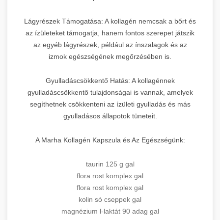
Lágyrészek Támogatása: A kollagén nemcsak a bőrt és
az ízületeket támogatja, hanem fontos szerepet játszik
az egyéb lágyrészek, például az ínszalagok és az
izmok egészségének megőrzésében is.
Gyulladáscsökkentő Hatás: A kollagénnek
gyulladáscsökkentő tulajdonságai is vannak, amelyek
segíthetnek csökkenteni az ízületi gyulladás és más
gyulladásos állapotok tüneteit.
A Marha Kollagén Kapszula és Az Egészségünk:
taurin 125 g gal
flora rost komplex gal
flora rost komplex gal
kolin só cseppek gal
magnézium l-laktát 90 adag gal