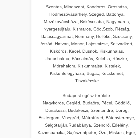
Szentes, Mindszent, Kondoros, Orosháza,
Hódmezővásárhely, Szeged, Battonya,
Mezőkovácsháza, Békéscsaba, Nagymaros,
Nyergesújfalu, Kismaros, Göd,Szob, Rétság,
Balassagyarmat, Romhány, Hollókő, Szécsény,
Aszód, Hatvan, Monor, Lajosmizse, Soltvadkert,
Kiskőrös, Kecel, Dusnok, Kiskunhalas,
Jánoshalma, Bácsalmás, Kelebia, Röszke,
Mórahalom, Kiskunmajsa, Kistelek,
Kiskunfélegyháza, Bugac, Kecskemét,
Tiszakécske
Budapest egész területe:
Nagykörös, Cegléd, Budaörs, Pécel, Gödöllő,
Dunakeszi, Budakeszi, Szentendre, Dorog,
Esztergom, Visegrád, Mátrafüred, Bátonyterenye,
Salgótarján,Rudabánya, Szendrő, Edelény,
Kazincbarcika, Sajószentpéter, Ózd, Miskolc, Eger,