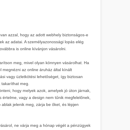
 van azzal, hogy az adott webhely biztonságos-e
k az adatai. A személyazonossági lopás elég
ovábbra is online kívánjon vásárolni.
arítson meg, mivel olyan könnyen vásárolhat. Ha
l megnézni az online áruház által kínált
ási vagy üzletkötési lehetőséget, így biztosan
 takaríthat meg.
önteni, hogy melyek azok, amelyek jó úton járnak,
 értelme, vagy a design nem tűnik megfelelőnek,
ablak jelenik meg, zárja be őket, és lépjen
 vásárol, ne várja meg a hónap végét a pénzügyek