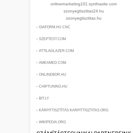
onlinemarketing101.synthasite.com
szonyegtisztitas24.hu
szonyegtisztitas.hu
-
GIAFORM.HU CNC
-
SZEPTEST.COM
-
ATTILAGLAZER.COM
-
AMEAMED.COM
-
ONLINEBOR.HU
-
CHIPTUNING.HU
-
BIT.LY
-
KÁRPITTISZTÍTÁS KARPITTISZTITAS.ORG
-
WIKIPEDIA.ORG