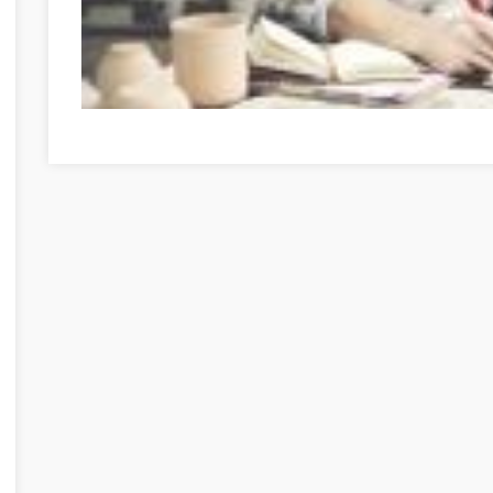
Nagyszerű útmutató, amikor a személyes fejlődésről van 