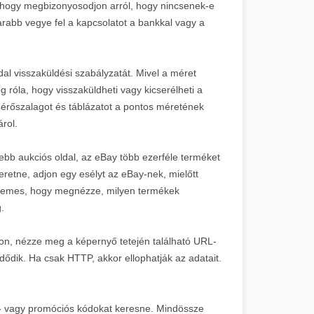
, hogy megbizonyosodjon arról, hogy nincsenek-e
arabb vegye fel a kapcsolatot a bankkal vagy a
dal visszaküldési szabályzatát. Mivel a méret
 róla, hogy visszaküldheti vagy kicserélheti a
mérőszalagot és táblázatot a pontos méretének
rol.
bb aukciós oldal, az eBay több ezerféle terméket
eretne, adjon egy esélyt az eBay-nek, mielőtt
 érdemes, hogy megnézze, milyen termékek
.
lon, nézze meg a képernyő tetején található URL-
ődik. Ha csak HTTP, akkor ellophatják az adatait.
n- vagy promóciós kódokat keresne. Mindössze