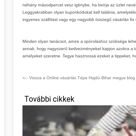
néhány másodpercet vesz igénybe, ha beírja az üzlet nev
Leggyakrabban olyan kuponkódokat kell találnia, amelyek
ingyenes szállítást vagy egy nagyobb összegű vásárlás fix ö
Minden olyan tanácsot, amire a spóroláshoz szüksége lehet, 
annak, hogy nagyszerű kedvezményeket kapjon azokra a 
amelyeket szeretne. Tegye hasznossá ezeket a tippeket, ho
<-- Vissza a Online vásárlás Tépe Hajdú-Bihar megye blog 
További cikkek