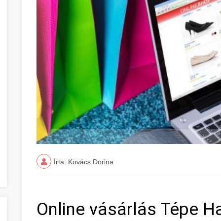
Írta: Kovács Dorina
Online vásárlás Tépe H