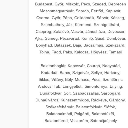
Budapest, Győr, Miskolc, Pécs, Szeged, Debrecen
Mosonmagyaróvár, Sopron, Fertőd, Kapuvár,
Csorna, Győr, Pápa, Celldömölk, Sárvár, Kőszeg,
Szombathely, Ják, Körmend, Szentgotthárd,
Csepreg, Zalalövő, Vasvár, Jánosháza, Devecser,
Ajka, Sümeg, Pécsvárad, Komló, Sásd, Dombóvár,
Bonyhád, Bátaszék, Baja, Bácsalmás, Szekszárd,
Tolna, Fadd, Paks, Kalocsa, Hőgyész, Tamási
Balatonboglár, Kaposvár, Csurgó, Nagyatád,
Kadarkút, Barcs, Szigetvár, Sellye, Harkány,
Siklós, Villány, Bóly, Mohács, Pécs, Szentlőrinc
Andocs, Tab, Lengyeltóti, Simontornya, Enying,
Dunaföldvár, Solt, Szabadszállás, Sárbogárd,
Dunaújváros, Kunszentmiklós, Ráckeve, Gárdony,
Székesfehérvár, Balatonföldvár, Siófok,
Balatonalmádi, Polgárdi, Balatonfűzfő,
Balatonfüred, Veszprém, Sátoraljaújhely