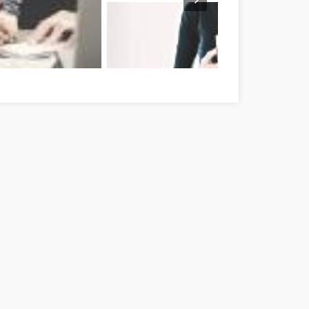
szó! Hajdú-Bihar megye
Learn With Affiliate Marketing Hajdú-Bihar me