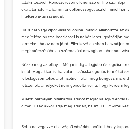
áttekintésével. Rendszeresen ellenőrizze online számláját
extra terhek. Ha bármi rendellenességet észlel, minél ham
hitelkártya-társasággal.
Ha ruhát vagy cipőt vásárol online, mindig ellenőrizze az ol
megítélése puszta becsléssel is nehéz lehet, győződjön meg
terméket, ha az nem jó rá. Ellenkező esetben használjon 
meghatározásához a származási országban, ahonnan vásá
Nézze meg az eBay-t. Még mindig a legjobb és legelismerte
kínál. Még akkor is, ha valami csúcskategóriás terméket sz
feleslegesen teljes árat fizetne. Talán még böngészni is
tetszenek, amelyeket nem gondolta volna, hogy keresni fog
Mielőtt bármilyen hitelkártya adatot megadna egy webolda
címet. Csak akkor adja meg adatait, ha az HTTPS-szel kezd
Soha ne végezze el a végső vásárlást anélkül, hogy kupo