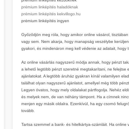
prémium linképítés haladóknak
prémium linképítés kekvillogo.hu
prémium linképítés ingyen
Győződjön meg róla, hogy amikor online vásárol, tisztában
vagy sem. Nem akarja, hogy manapság veszélybe kerüljene
gyakori, és mindenáron meg kell védenie az adatait, hogy t
Az online vásárlás nagyszerű módja annak, hogy pénzt tak
a lehető legtöbb pénzt szeretné megtakarítani, ne felejtse e
ajánlatokat. A legtöbb áruház gyakran kínál valamilyen elad
találhat olyan nagyszerű ajánlatot, amellyel még több pénzt
Legyen óvatos, hogy mely oldalakat pártfogolja. Nehéz eld
és melyek nem, de van néhány támpont. Ha a címnek nincs
menjen egy másik oldalra. Ezenkívül, ha egy csomó felugró 
tovább.
Tartsa szemmel a bank- és hitelkártya-számláit. Ha online