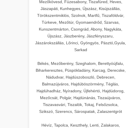
Mezőkövesd, Füzesabony, Tiszafüred, Heves,
Jászapáti, Kunhegyes, Újszász, Kisújszállás,
Törökszentmiklós, Szolnok, Martfű, Tiszaföldvár,
Túrkeve, Mezőtúr, Gyomaendrőd, Szarvas,
Kunszentmárton, Csongrád, Abony, Nagykáta,
Újszász, Jászberény, Jászfényszaru,
Jászárokszállás, Lőrinci, Gyöngyös, Pásztó,Gyula,
Sarkad
Békés, Mezőberény, Szeghalom, Berettyóújfalu,
Biharkeresztes, Püspökladány, Karcag, Derecske,
Nádudvar, Hajdúszoboszló, Debrecen,
Balmazújváros, Hajdúböszörmény, Téglás,
Hajdúhadház, Nyíradony, Újfehértó, Hajdúdorog,
Mezőcsát, Polgár, Hajdúnánás, Tiszaújváros,
Tiszavasvári, Tiszalök, Tokaj, Felsőzsolca,
Szikszó, Szerencs, Sárospatak, Zalaszentgrót
Hévíz, Tapolca, Keszthely, Lenti, Zalakaros,