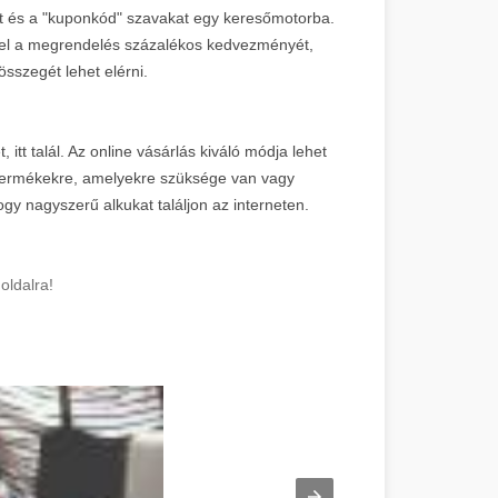
ét és a "kuponkód" szavakat egy keresőmotorba.
kel a megrendelés százalékos kedvezményét,
sszegét lehet elérni.
itt talál. Az online vásárlás kiváló módja lehet
termékekre, amelyekre szüksége van vagy
gy nagyszerű alkukat találjon az interneten.
oldalra!