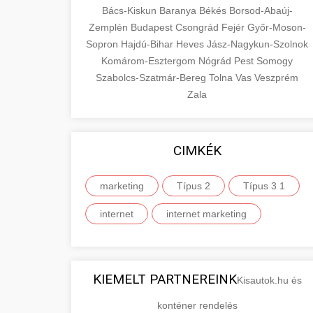
Bács-Kiskun
Baranya
Békés
Borsod-Abaúj-
Zemplén
Budapest
Csongrád
Fejér
Győr-Moson-
Sopron
Hajdú-Bihar
Heves
Jász-Nagykun-Szolnok
Komárom-Esztergom
Nógrád
Pest
Somogy
Szabolcs-Szatmár-Bereg
Tolna
Vas
Veszprém
Zala
CIMKÉK
marketing
Típus 2
Típus 3 1
internet
internet marketing
KIEMELT PARTNEREINK
Kisautok.hu és
konténer rendelés