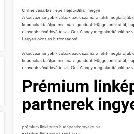
Online vásárlás Tépe Hajdú-Bihar megye
A kedvezmények kiválóak azok számára, akik megtalálják 
kuponokat találjon minimális gonddal. Függetlenül attól, ho
okosabb vásárlóvá teszik Önt. A nagy megtakarításokhoz ve
Legyen okos és biztonságos!
A kedvezmények kiválóak azok számára, akik megtalálják 
kuponokat találjon minimális gonddal. Függetlenül attól, ho
okosabb vásárlóvá teszik Önt. A nagy megtakarításokhoz v
Prémium linkép
partnerek ingy
prémium linképítés budapestkornyeke.hu
prémium linképítés kezdőknek