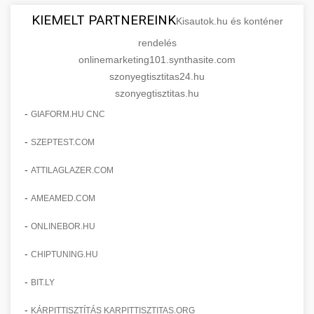
KIEMELT PARTNEREINK
Kisautok.hu és konténer
rendelés
onlinemarketing101.synthasite.com
szonyegtisztitas24.hu
szonyegtisztitas.hu
-
GIAFORM.HU CNC
-
SZEPTEST.COM
-
ATTILAGLAZER.COM
-
AMEAMED.COM
-
ONLINEBOR.HU
-
CHIPTUNING.HU
-
BIT.LY
-
KÁRPITTISZTÍTÁS KARPITTISZTITAS.ORG