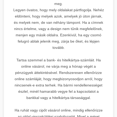
meg.
Legyen óvatos, hogy mely oldalakat pártfogolja. Nehéz
eldönteni, hogy melyek azok, amelyek jó úton járnak,
és melyek nem, de van néhány támpont. Ha a címnek
nincs értelme, vagy a design nem tűnik megfelelőnek,
menjen egy másik oldalra. Ezenkívül, ha egy csomó
felugró ablak jelenik meg, zárja be őket, és lépjen
tovább.
Tartsa szemmel a bank- és hitelkártya-számláit. Ha
online vásárol, ne várja meg a hónap végét a
pénzügyek áttekintésével. Rendszeresen ellenőrizze
online számláját, hogy megbizonyosodjon arról, hogy
nincsenek-e extra terhek. Ha bármi rendellenességet
észlel, minél hamarabb vegye fel a kapcsolatot a
bankkal vagy a hitelkártya-társasággal.
Ha ruhát vagy cipőt vásárol online, mindig ellenőrizze
az oldal visszaküldési szabályzatát. Mivel a méret