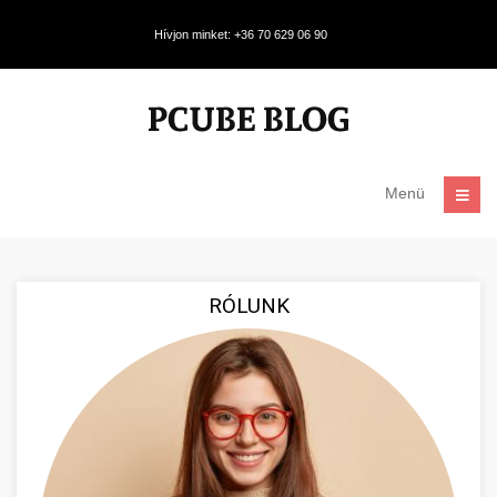
Hívjon minket: +36 70 629 06 90
Menü
RÓLUNK