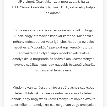
URL-címet. Csak akkor adja meg adatait, ha az
HTTPS-szel kezdődik. Ha csak HTTP, akkor ellophatják
az adatait.
Soha ne végezze el a végső vásárlást anélkül, hogy
kupon- vagy promóciós kódokat keresne. Mindössze
néhány másodpercet vesz igénybe, ha beírja az üzlet
nevét és a "kuponkód" szavakat egy keresőmotorba.
Leggyakrabban olyan kuponkódokat kell találnia,
amelyekkel a megrendelés százalékos kedvezményét,
ingyenes szállítást vagy egy nagyobb összegű vásárlás
fix összegét lehet elérni.
Minden olyan tanácsot, amire a spóroláshoz szüksége
lehet, itt talál. Az online vásárlás kiváló módja lehet
annak, hogy nagyszerű kedvezményeket kapjon azokra
a termékekre, amelyekre szüksége van vagy amelyeket