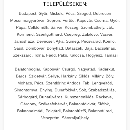
TELEPÜLÉSEKEN:
Budapest, Győr, Miskolc, Pécs, Szeged, Debrecen
Mosonmagyaróvár, Sopron, Fertőd, Kapuvár, Csorna, Győr,
Pápa, Celldömölk, Sárvár, Kőszeg, Szombathely, Ják,
Körmend, Szentgotthárd, Csepreg, Zalalövő, Vasvár,
Jánosháza, Devecser, Ajka, Sümeg, Pécsvárad, Komló,
Sásd, Dombóvár, Bonyhád, Bátaszék, Baja, Bácsalmás,
Szekszárd, Tolna, Fadd, Paks, Kalocsa, Hőgyész, Tamási
Balatonboglár, Kaposvár, Csurgó, Nagyatád, Kadarkút,
Barcs, Szigetvár, Sellye, Harkány, Siklós, Villány, Bóly,
Mohács, Pécs, Szentlőrinc Andocs, Tab, Lengyeltóti,
Simontornya, Enying, Dunaföldvár, Solt, Szabadszállás,
Sárbogárd, Dunaújváros, Kunszentmiklós, Ráckeve,
Gárdony, Székesfehérvár, Balatonföldvár, Siófok,
Balatonalmádi, Polgárdi, Balatonfűzfő, Balatonfüred,
Veszprém, Sátoraljaújhely