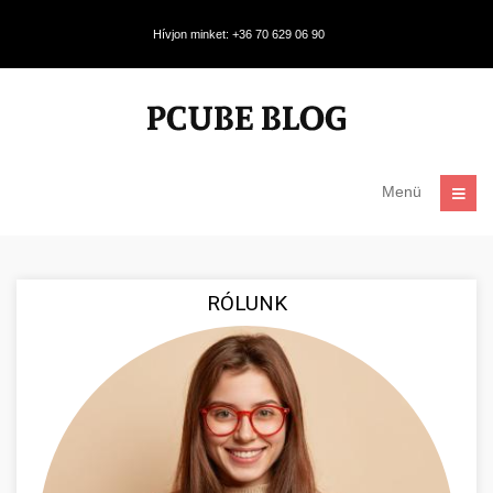
Hívjon minket: +36 70 629 06 90
Menü
RÓLUNK