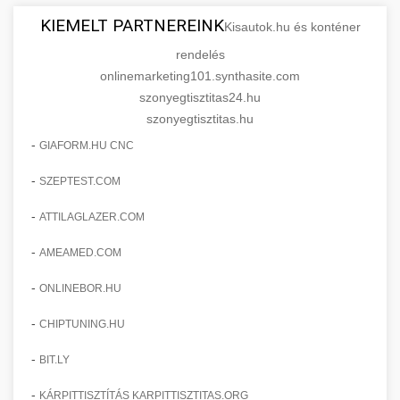
KIEMELT PARTNEREINK
Kisautok.hu és konténer
rendelés
onlinemarketing101.synthasite.com
szonyegtisztitas24.hu
szonyegtisztitas.hu
-
GIAFORM.HU CNC
-
SZEPTEST.COM
-
ATTILAGLAZER.COM
-
AMEAMED.COM
-
ONLINEBOR.HU
-
CHIPTUNING.HU
-
BIT.LY
-
KÁRPITTISZTÍTÁS KARPITTISZTITAS.ORG