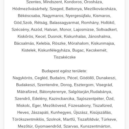
Szentes, Mindszent, Kondoros, Orosháza,
Hódmezővásárhely, Szeged, Battonya, Mezőkovácsháza,
Békéscsaba, Nagymaros, Nyergesújfalu, Kismaros,
Göd,Szob, Rétság, Balassagyarmat, Romhány, Hollókő,
Szécsény, Aszód, Hatvan, Monor, Lajosmizse, Soltvadkert,
Kiskőrös, Kecel, Dusnok, Kiskunhalas, Jánoshalma,
Bácsalmás, Kelebia, Röszke, Mórahalom, Kiskunmajsa,
Kistelek, Kiskunfélegyháza, Bugac, Kecskemét,
Tiszakécske
Budapest egész területe:
Nagykörös, Cegléd, Budaörs, Pécel, Gödöllő, Dunakeszi,
Budakeszi, Szentendre, Dorog, Esztergom, Visegrád,
Mátrafüred, Bátonyterenye, Salgótarján,Rudabánya,
Szendrő, Edelény, Kazincbarcika, Sajószentpéter, Ózd,
Miskolc, Eger, Mezőkövesd, Füzesabony, Tiszafüred,
Heves, Jászapáti, Kunhegyes, Újszász, Kisújszállás,
Törökszentmiklós, Szolnok, Martfű, Tiszaföldvár, Túrkeve,
Mezőtúr, Gyomaendrőd, Szarvas, Kunszentmárton,