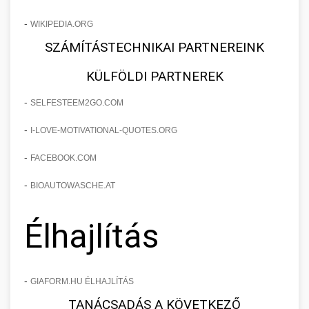
-
WIKIPEDIA.ORG
SZÁMÍTÁSTECHNIKAI PARTNEREINK
KÜLFÖLDI PARTNEREK
-
SELFESTEEM2GO.COM
-
I-LOVE-MOTIVATIONAL-QUOTES.ORG
-
FACEBOOK.COM
-
BIOAUTOWASCHE.AT
Élhajlítás
-
GIAFORM.HU ÉLHAJLÍTÁS
TANÁCSADÁS A KÖVETKEZŐ