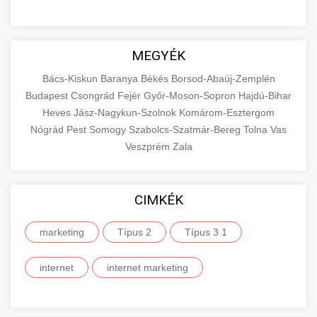
MEGYÉK
Bács-Kiskun
Baranya
Békés
Borsod-Abaúj-Zemplén
Budapest
Csongrád
Fejér
Győr-Moson-Sopron
Hajdú-Bihar
Heves
Jász-Nagykun-Szolnok
Komárom-Esztergom
Nógrád
Pest
Somogy
Szabolcs-Szatmár-Bereg
Tolna
Vas
Veszprém
Zala
CIMKÉK
marketing
Típus 2
Típus 3 1
internet
internet marketing