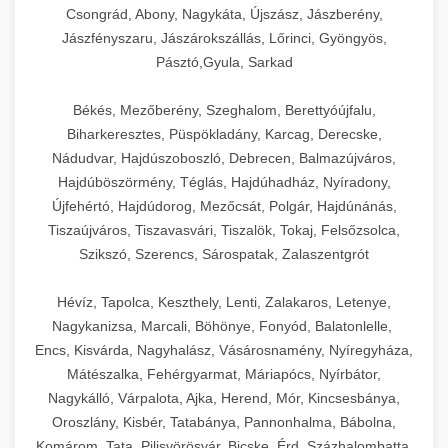
Csongrád, Abony, Nagykáta, Újszász, Jászberény,
Jászfényszaru, Jászárokszállás, Lőrinci, Gyöngyös,
Pásztó,Gyula, Sarkad
Békés, Mezőberény, Szeghalom, Berettyóújfalu,
Biharkeresztes, Püspökladány, Karcag, Derecske,
Nádudvar, Hajdúszoboszló, Debrecen, Balmazújváros,
Hajdúböszörmény, Téglás, Hajdúhadház, Nyíradony,
Újfehértó, Hajdúdorog, Mezőcsát, Polgár, Hajdúnánás,
Tiszaújváros, Tiszavasvári, Tiszalök, Tokaj, Felsőzsolca,
Szikszó, Szerencs, Sárospatak, Zalaszentgrót
Hévíz, Tapolca, Keszthely, Lenti, Zalakaros, Letenye,
Nagykanizsa, Marcali, Böhönye, Fonyód, Balatonlelle,
Encs, Kisvárda, Nagyhalász, Vásárosnamény, Nyíregyháza,
Mátészalka, Fehérgyarmat, Máriapócs, Nyírbátor,
Nagykálló, Várpalota, Ajka, Herend, Mór, Kincsesbánya,
Oroszlány, Kisbér, Tatabánya, Pannonhalma, Bábolna,
Komárom, Tata, Pilisvörösvár, Bicske, Érd, Százhalombatta,