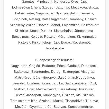
Szentes, Mindszent, Kondoros, Orosháza,
Hódmezővásárhely, Szeged, Battonya, Mezőkovácsháza,
Békéscsaba, Nagymaros, Nyergesújfalu, Kismaros,
Göd,Szob, Rétság, Balassagyarmat, Romhány, Hollókő,
Szécsény, Aszód, Hatvan, Monor, Lajosmizse, Soltvadkert,
Kiskőrös, Kecel, Dusnok, Kiskunhalas, Jánoshalma,
Bácsalmás, Kelebia, Röszke, Mórahalom, Kiskunmajsa,
Kistelek, Kiskunfélegyháza, Bugac, Kecskemét,
Tiszakécske
Budapest egész területe:
Nagykörös, Cegléd, Budaörs, Pécel, Gödöllő, Dunakeszi,
Budakeszi, Szentendre, Dorog, Esztergom, Visegrád,
Mátrafüred, Bátonyterenye, Salgótarján,Rudabánya,
Szendrő, Edelény, Kazincbarcika, Sajószentpéter, Ózd,
Miskolc, Eger, Mezőkövesd, Füzesabony, Tiszafüred,
Heves, Jászapáti, Kunhegyes, Újszász, Kisújszállás,
Törökszentmiklós, Szolnok, Martfű, Tiszaföldvár, Túrkeve,
Mezőtúr, Gyomaendrőd, Szarvas, Kunszentmárton,