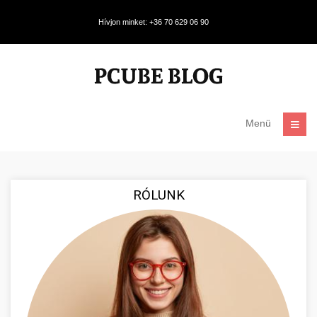
Hívjon minket: +36 70 629 06 90
Menü
RÓLUNK