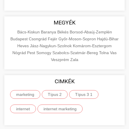
MEGYÉK
Bács-Kiskun
Baranya
Békés
Borsod-Abaúj-Zemplén
Budapest
Csongrád
Fejér
Győr-Moson-Sopron
Hajdú-Bihar
Heves
Jász-Nagykun-Szolnok
Komárom-Esztergom
Nógrád
Pest
Somogy
Szabolcs-Szatmár-Bereg
Tolna
Vas
Veszprém
Zala
CIMKÉK
marketing
Típus 2
Típus 3 1
internet
internet marketing