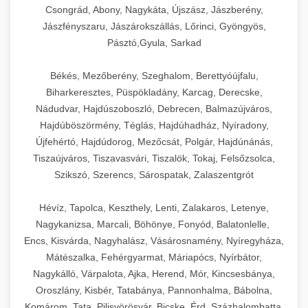
Csongrád, Abony, Nagykáta, Újszász, Jászberény,
Jászfényszaru, Jászárokszállás, Lőrinci, Gyöngyös,
Pásztó,Gyula, Sarkad
Békés, Mezőberény, Szeghalom, Berettyóújfalu,
Biharkeresztes, Püspökladány, Karcag, Derecske,
Nádudvar, Hajdúszoboszló, Debrecen, Balmazújváros,
Hajdúböszörmény, Téglás, Hajdúhadház, Nyíradony,
Újfehértó, Hajdúdorog, Mezőcsát, Polgár, Hajdúnánás,
Tiszaújváros, Tiszavasvári, Tiszalök, Tokaj, Felsőzsolca,
Szikszó, Szerencs, Sárospatak, Zalaszentgrót
Hévíz, Tapolca, Keszthely, Lenti, Zalakaros, Letenye,
Nagykanizsa, Marcali, Böhönye, Fonyód, Balatonlelle,
Encs, Kisvárda, Nagyhalász, Vásárosnamény, Nyíregyháza,
Mátészalka, Fehérgyarmat, Máriapócs, Nyírbátor,
Nagykálló, Várpalota, Ajka, Herend, Mór, Kincsesbánya,
Oroszlány, Kisbér, Tatabánya, Pannonhalma, Bábolna,
Komárom, Tata, Pilisvörösvár, Bicske, Érd, Százhalombatta,