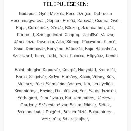
TELEPÜLÉSEKEN:
Budapest, Győr, Miskolc, Pécs, Szeged, Debrecen
Mosonmagyaróvár, Sopron, Fertőd, Kapuvár, Csorna, Győr,
Pápa, Celldömölk, Sárvár, Kőszeg, Szombathely, Ják,
Körmend, Szentgotthárd, Csepreg, Zalalövő, Vasvár,
Jánosháza, Devecser, Ajka, Sümeg, Pécsvárad, Komló,
Sásd, Dombóvár, Bonyhád, Bátaszék, Baja, Bácsalmás,
Szekszárd, Tolna, Fadd, Paks, Kalocsa, Hőgyész, Tamási
Balatonboglár, Kaposvár, Csurgó, Nagyatád, Kadarkút,
Barcs, Szigetvár, Sellye, Harkány, Siklós, Villány, Bóly,
Mohács, Pécs, Szentlőrinc Andocs, Tab, Lengyeltóti,
Simontornya, Enying, Dunaföldvár, Solt, Szabadszállás,
Sárbogárd, Dunaújváros, Kunszentmiklós, Ráckeve,
Gárdony, Székesfehérvár, Balatonföldvár, Siófok,
Balatonalmádi, Polgárdi, Balatonfűzfő, Balatonfüred,
Veszprém, Sátoraljaújhely