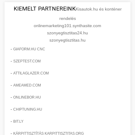
KIEMELT PARTNEREINK
Kisautok.hu és konténer
rendelés
onlinemarketing101.synthasite.com
szonyegtisztitas24.hu
szonyegtisztitas.hu
-
GIAFORM.HU CNC
-
SZEPTEST.COM
-
ATTILAGLAZER.COM
-
AMEAMED.COM
-
ONLINEBOR.HU
-
CHIPTUNING.HU
-
BIT.LY
-
KÁRPITTISZTÍTÁS KARPITTISZTITAS.ORG