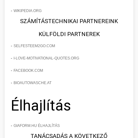
-
WIKIPEDIA.ORG
SZÁMÍTÁSTECHNIKAI PARTNEREINK
KÜLFÖLDI PARTNEREK
-
SELFESTEEM2GO.COM
-
I-LOVE-MOTIVATIONAL-QUOTES.ORG
-
FACEBOOK.COM
-
BIOAUTOWASCHE.AT
Élhajlítás
-
GIAFORM.HU ÉLHAJLÍTÁS
TANÁCSADÁS A KÖVETKEZŐ