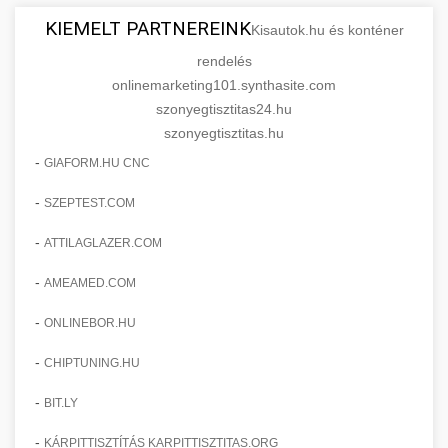
KIEMELT PARTNEREINK
Kisautok.hu és konténer
rendelés
onlinemarketing101.synthasite.com
szonyegtisztitas24.hu
szonyegtisztitas.hu
-
GIAFORM.HU CNC
-
SZEPTEST.COM
-
ATTILAGLAZER.COM
-
AMEAMED.COM
-
ONLINEBOR.HU
-
CHIPTUNING.HU
-
BIT.LY
-
KÁRPITTISZTÍTÁS KARPITTISZTITAS.ORG