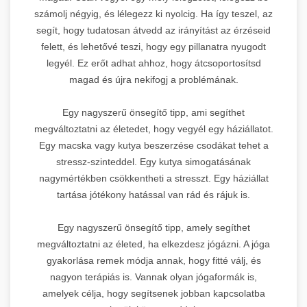
számolj négyig, és lélegezz ki nyolcig. Ha így teszel, az
segít, hogy tudatosan átvedd az irányítást az érzéseid
felett, és lehetővé teszi, hogy egy pillanatra nyugodt
legyél. Ez erőt adhat ahhoz, hogy átcsoportosítsd
magad és újra nekifogj a problémának.
Egy nagyszerű önsegítő tipp, ami segíthet
megváltoztatni az életedet, hogy vegyél egy háziállatot.
Egy macska vagy kutya beszerzése csodákat tehet a
stressz-szinteddel. Egy kutya simogatásának
nagymértékben csökkentheti a stresszt. Egy háziállat
tartása jótékony hatással van rád és rájuk is.
Egy nagyszerű önsegítő tipp, amely segíthet
megváltoztatni az életed, ha elkezdesz jógázni. A jóga
gyakorlása remek módja annak, hogy fitté válj, és
nagyon terápiás is. Vannak olyan jógaformák is,
amelyek célja, hogy segítsenek jobban kapcsolatba