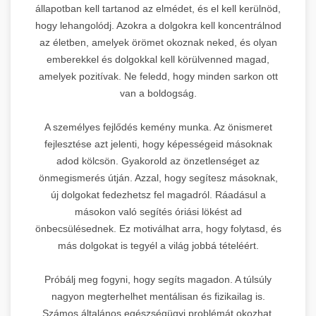
állapotban kell tartanod az elmédet, és el kell kerülnöd,
hogy lehangolódj. Azokra a dolgokra kell koncentrálnod
az életben, amelyek örömet okoznak neked, és olyan
emberekkel és dolgokkal kell körülvenned magad,
amelyek pozitívak. Ne feledd, hogy minden sarkon ott
van a boldogság.
A személyes fejlődés kemény munka. Az önismeret
fejlesztése azt jelenti, hogy képességeid másoknak
adod kölcsön. Gyakorold az önzetlenséget az
önmegismerés útján. Azzal, hogy segítesz másoknak,
új dolgokat fedezhetsz fel magadról. Ráadásul a
másokon való segítés óriási lökést ad
önbecsülésednek. Ez motiválhat arra, hogy folytasd, és
más dolgokat is tegyél a világ jobbá tételéért.
Próbálj meg fogyni, hogy segíts magadon. A túlsúly
nagyon megterhelhet mentálisan és fizikailag is.
Számos általános egészségügyi problémát okozhat,