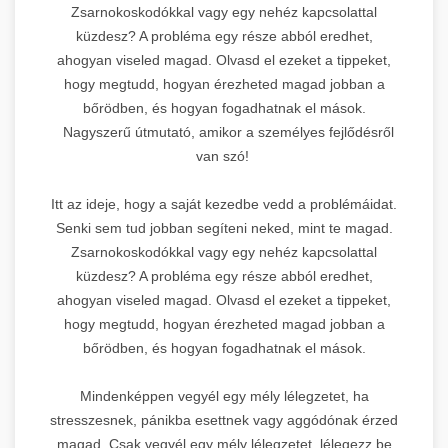
Zsarnokoskodókkal vagy egy nehéz kapcsolattal
küzdesz? A probléma egy része abból eredhet,
ahogyan viseled magad. Olvasd el ezeket a tippeket,
hogy megtudd, hogyan érezheted magad jobban a
bőrödben, és hogyan fogadhatnak el mások.
Nagyszerű útmutató, amikor a személyes fejlődésről
van szó!
Itt az ideje, hogy a saját kezedbe vedd a problémáidat.
Senki sem tud jobban segíteni neked, mint te magad.
Zsarnokoskodókkal vagy egy nehéz kapcsolattal
küzdesz? A probléma egy része abból eredhet,
ahogyan viseled magad. Olvasd el ezeket a tippeket,
hogy megtudd, hogyan érezheted magad jobban a
bőrödben, és hogyan fogadhatnak el mások.
Mindenképpen vegyél egy mély lélegzetet, ha
stresszesnek, pánikba esettnek vagy aggódónak érzed
magad. Csak vegyél egy mély lélegzetet, lélegezz be