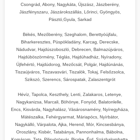
Csongrád, Abony, Nagykáta, Újszász, Jászberény,
Jászfényszaru, Jászárokszállás, Lőrinci, Gyöngyös,
Pásztó,Gyula, Sarkad
Békés, Mezőberény, Szeghalom, Berettyóújfalu,
Biharkeresztes, Püspökladány, Karcag, Derecske,
Nádudvar, Hajdúszoboszló, Debrecen, Balmazújváros,
Hajdúböszörmény, Téglás, Hajdúhadház, Nyíradony,
Újfehértó, Hajdúdorog, Mezőcsát, Polgár, Hajdúnánás,
Tiszaújváros, Tiszavasvári, Tiszalök, Tokaj, Felsőzsolca,
Szikszó, Szerencs, Sárospatak, Zalaszentgrót
Hévíz, Tapolca, Keszthely, Lenti, Zalakaros, Letenye,
Nagykanizsa, Marcali, Böhönye, Fonyód, Balatonlelle,
Encs, Kisvárda, Nagyhalász, Vásárosnamény, Nyíregyháza,
Mátészalka, Fehérgyarmat, Máriapócs, Nyírbátor,
Nagykálló, Várpalota, Ajka, Herend, Mór, Kincsesbánya,
Oroszlány, Kisbér, Tatabánya, Pannonhalma, Bábolna,
Komárom, Tata, Pilisvörösvár, Bicske, Érd, Százhalombatta,