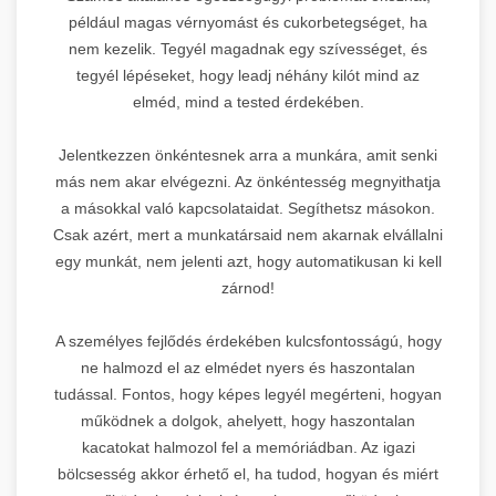
például magas vérnyomást és cukorbetegséget, ha
nem kezelik. Tegyél magadnak egy szívességet, és
tegyél lépéseket, hogy leadj néhány kilót mind az
elméd, mind a tested érdekében.
Jelentkezzen önkéntesnek arra a munkára, amit senki
más nem akar elvégezni. Az önkéntesség megnyithatja
a másokkal való kapcsolataidat. Segíthetsz másokon.
Csak azért, mert a munkatársaid nem akarnak elvállalni
egy munkát, nem jelenti azt, hogy automatikusan ki kell
zárnod!
A személyes fejlődés érdekében kulcsfontosságú, hogy
ne halmozd el az elmédet nyers és haszontalan
tudással. Fontos, hogy képes legyél megérteni, hogyan
működnek a dolgok, ahelyett, hogy haszontalan
kacatokat halmozol fel a memóriádban. Az igazi
bölcsesség akkor érhető el, ha tudod, hogyan és miért