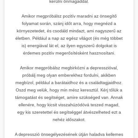
kerülni önmagaddal.
Amikor megpróbálsz pozitív maradni az önsegítő
folyamat során, szánj időt arra, hogy megnézd a
környezetedet, és csodáld mindazt, ami nagyszerű az
életben. Például a nap az egész világot (és még többet
is) energiával lát el, az ilyen egyszerű dolgokat is
érdemes pozitív megerősítésként hasznosítani.
Amikor megpróbálsz megbirkózni a depresszióval,
próbálj meg olyan emberekhez fordulni, akikben
megbízol, például a barátaidhoz és a családtagjaidhoz.
Oszd meg velük, hogy min mész keresztül. Kérj tőlük a
támogatást és segítséget, amire szükséged van. Annak
ellenére, hogy kicsit visszahúzódóvá teszed magad,
egy kis szeretettel és segítséggel átvészelheted ezt a
nehéz időszakot.
A depresszió önsegélyezésének útján haladva kellemes