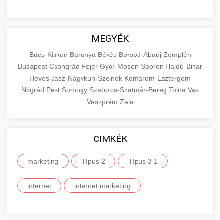
MEGYÉK
Bács-Kiskun
Baranya
Békés
Borsod-Abaúj-Zemplén
Budapest
Csongrád
Fejér
Győr-Moson-Sopron
Hajdú-Bihar
Heves
Jász-Nagykun-Szolnok
Komárom-Esztergom
Nógrád
Pest
Somogy
Szabolcs-Szatmár-Bereg
Tolna
Vas
Veszprém
Zala
CIMKÉK
marketing
Típus 2
Típus 3 1
internet
internet marketing