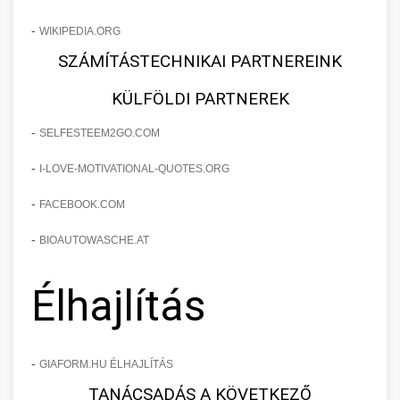
-
WIKIPEDIA.ORG
SZÁMÍTÁSTECHNIKAI PARTNEREINK
KÜLFÖLDI PARTNEREK
-
SELFESTEEM2GO.COM
-
I-LOVE-MOTIVATIONAL-QUOTES.ORG
-
FACEBOOK.COM
-
BIOAUTOWASCHE.AT
Élhajlítás
-
GIAFORM.HU ÉLHAJLÍTÁS
TANÁCSADÁS A KÖVETKEZŐ