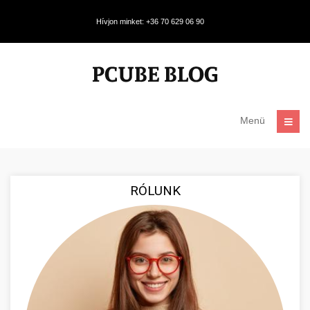
Hívjon minket: +36 70 629 06 90
Menü
RÓLUNK