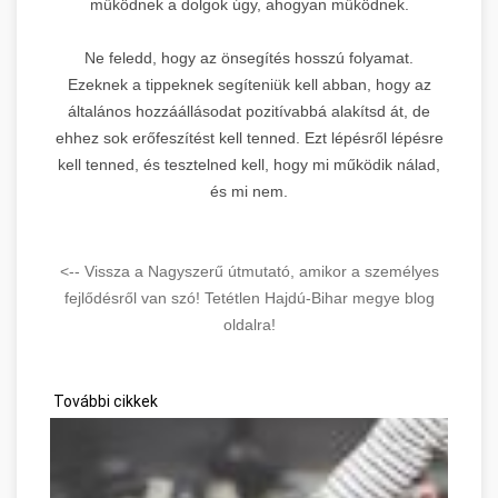
működnek a dolgok úgy, ahogyan működnek.
Ne feledd, hogy az önsegítés hosszú folyamat.
Ezeknek a tippeknek segíteniük kell abban, hogy az
általános hozzáállásodat pozitívabbá alakítsd át, de
ehhez sok erőfeszítést kell tenned. Ezt lépésről lépésre
kell tenned, és tesztelned kell, hogy mi működik nálad,
és mi nem.
<-- Vissza a Nagyszerű útmutató, amikor a személyes
fejlődésről van szó! Tetétlen Hajdú-Bihar megye blog
oldalra!
További cikkek