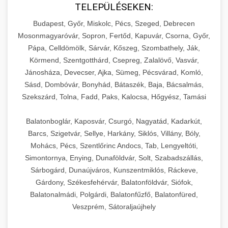
TELEPÜLÉSEKEN:
Budapest, Győr, Miskolc, Pécs, Szeged, Debrecen
Mosonmagyaróvár, Sopron, Fertőd, Kapuvár, Csorna, Győr,
Pápa, Celldömölk, Sárvár, Kőszeg, Szombathely, Ják,
Körmend, Szentgotthárd, Csepreg, Zalalövő, Vasvár,
Jánosháza, Devecser, Ajka, Sümeg, Pécsvárad, Komló,
Sásd, Dombóvár, Bonyhád, Bátaszék, Baja, Bácsalmás,
Szekszárd, Tolna, Fadd, Paks, Kalocsa, Hőgyész, Tamási
Balatonboglár, Kaposvár, Csurgó, Nagyatád, Kadarkút,
Barcs, Szigetvár, Sellye, Harkány, Siklós, Villány, Bóly,
Mohács, Pécs, Szentlőrinc Andocs, Tab, Lengyeltóti,
Simontornya, Enying, Dunaföldvár, Solt, Szabadszállás,
Sárbogárd, Dunaújváros, Kunszentmiklós, Ráckeve,
Gárdony, Székesfehérvár, Balatonföldvár, Siófok,
Balatonalmádi, Polgárdi, Balatonfűzfő, Balatonfüred,
Veszprém, Sátoraljaújhely