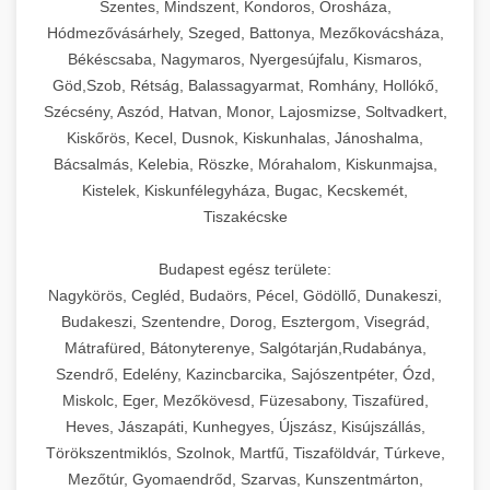
Szentes, Mindszent, Kondoros, Orosháza,
Hódmezővásárhely, Szeged, Battonya, Mezőkovácsháza,
Békéscsaba, Nagymaros, Nyergesújfalu, Kismaros,
Göd,Szob, Rétság, Balassagyarmat, Romhány, Hollókő,
Szécsény, Aszód, Hatvan, Monor, Lajosmizse, Soltvadkert,
Kiskőrös, Kecel, Dusnok, Kiskunhalas, Jánoshalma,
Bácsalmás, Kelebia, Röszke, Mórahalom, Kiskunmajsa,
Kistelek, Kiskunfélegyháza, Bugac, Kecskemét,
Tiszakécske
Budapest egész területe:
Nagykörös, Cegléd, Budaörs, Pécel, Gödöllő, Dunakeszi,
Budakeszi, Szentendre, Dorog, Esztergom, Visegrád,
Mátrafüred, Bátonyterenye, Salgótarján,Rudabánya,
Szendrő, Edelény, Kazincbarcika, Sajószentpéter, Ózd,
Miskolc, Eger, Mezőkövesd, Füzesabony, Tiszafüred,
Heves, Jászapáti, Kunhegyes, Újszász, Kisújszállás,
Törökszentmiklós, Szolnok, Martfű, Tiszaföldvár, Túrkeve,
Mezőtúr, Gyomaendrőd, Szarvas, Kunszentmárton,