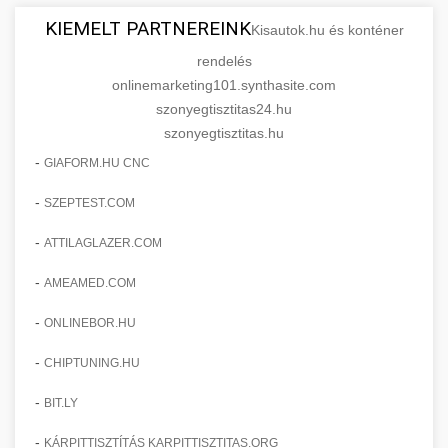
KIEMELT PARTNEREINK
Kisautok.hu és konténer
rendelés
onlinemarketing101.synthasite.com
szonyegtisztitas24.hu
szonyegtisztitas.hu
-
GIAFORM.HU CNC
-
SZEPTEST.COM
-
ATTILAGLAZER.COM
-
AMEAMED.COM
-
ONLINEBOR.HU
-
CHIPTUNING.HU
-
BIT.LY
-
KÁRPITTISZTÍTÁS KARPITTISZTITAS.ORG