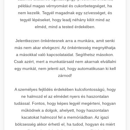
például magas vérnyomást és cukorbetegséget, ha
nem kezelik. Tegyél magadnak egy szívességet, és
tegyél lépéseket, hogy leadj néhány kilót mind az
elméd, mind a tested érdekében.
Jelentkezzen önkéntesnek arra a munkára, amit senki
más nem akar elvégezni. Az önkéntesség megnyithatja
a másokkal való kapcsolataidat. Segíthetsz másokon.
Csak azért, mert a munkatársaid nem akarnak elvállalni
egy munkát, nem jelenti azt, hogy automatikusan ki kell
zárnod!
A személyes fejlődés érdekében kulcsfontosságú, hogy
ne halmozd el az elmédet nyers és haszontalan
tudással. Fontos, hogy képes legyél megérteni, hogyan
működnek a dolgok, ahelyett, hogy haszontalan
kacatokat halmozol fel a memóriádban. Az igazi
bölcsesség akkor érhető el, ha tudod, hogyan és miért