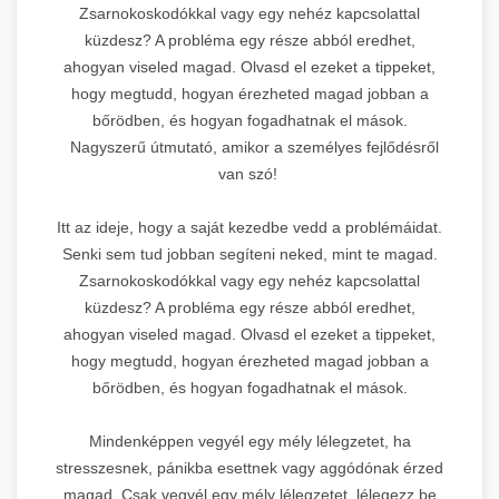
Zsarnokoskodókkal vagy egy nehéz kapcsolattal
küzdesz? A probléma egy része abból eredhet,
ahogyan viseled magad. Olvasd el ezeket a tippeket,
hogy megtudd, hogyan érezheted magad jobban a
bőrödben, és hogyan fogadhatnak el mások.
Nagyszerű útmutató, amikor a személyes fejlődésről
van szó!
Itt az ideje, hogy a saját kezedbe vedd a problémáidat.
Senki sem tud jobban segíteni neked, mint te magad.
Zsarnokoskodókkal vagy egy nehéz kapcsolattal
küzdesz? A probléma egy része abból eredhet,
ahogyan viseled magad. Olvasd el ezeket a tippeket,
hogy megtudd, hogyan érezheted magad jobban a
bőrödben, és hogyan fogadhatnak el mások.
Mindenképpen vegyél egy mély lélegzetet, ha
stresszesnek, pánikba esettnek vagy aggódónak érzed
magad. Csak vegyél egy mély lélegzetet, lélegezz be