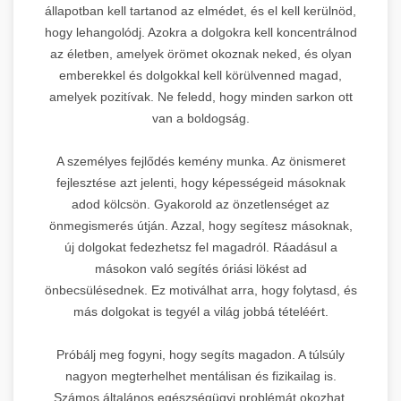
állapotban kell tartanod az elmédet, és el kell kerülnöd,
hogy lehangolódj. Azokra a dolgokra kell koncentrálnod
az életben, amelyek örömet okoznak neked, és olyan
emberekkel és dolgokkal kell körülvenned magad,
amelyek pozitívak. Ne feledd, hogy minden sarkon ott
van a boldogság.
A személyes fejlődés kemény munka. Az önismeret
fejlesztése azt jelenti, hogy képességeid másoknak
adod kölcsön. Gyakorold az önzetlenséget az
önmegismerés útján. Azzal, hogy segítesz másoknak,
új dolgokat fedezhetsz fel magadról. Ráadásul a
másokon való segítés óriási lökést ad
önbecsülésednek. Ez motiválhat arra, hogy folytasd, és
más dolgokat is tegyél a világ jobbá tételéért.
Próbálj meg fogyni, hogy segíts magadon. A túlsúly
nagyon megterhelhet mentálisan és fizikailag is.
Számos általános egészségügyi problémát okozhat,