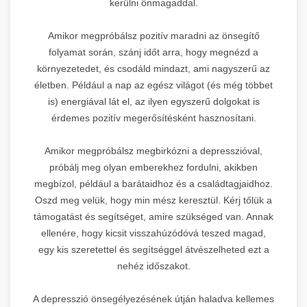
kerülni önmagaddal.
Amikor megpróbálsz pozitív maradni az önsegítő
folyamat során, szánj időt arra, hogy megnézd a
környezetedet, és csodáld mindazt, ami nagyszerű az
életben. Például a nap az egész világot (és még többet
is) energiával lát el, az ilyen egyszerű dolgokat is
érdemes pozitív megerősítésként hasznosítani.
Amikor megpróbálsz megbirkózni a depresszióval,
próbálj meg olyan emberekhez fordulni, akikben
megbízol, például a barátaidhoz és a családtagjaidhoz.
Oszd meg velük, hogy min mész keresztül. Kérj tőlük a
támogatást és segítséget, amire szükséged van. Annak
ellenére, hogy kicsit visszahúzódóvá teszed magad,
egy kis szeretettel és segítséggel átvészelheted ezt a
nehéz időszakot.
A depresszió önsegélyezésének útján haladva kellemes