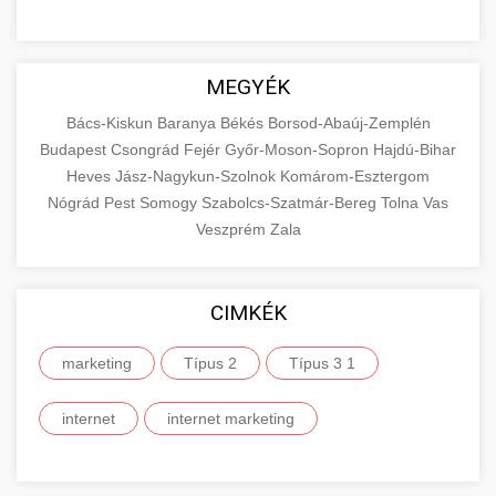
MEGYÉK
Bács-Kiskun
Baranya
Békés
Borsod-Abaúj-Zemplén
Budapest
Csongrád
Fejér
Győr-Moson-Sopron
Hajdú-Bihar
Heves
Jász-Nagykun-Szolnok
Komárom-Esztergom
Nógrád
Pest
Somogy
Szabolcs-Szatmár-Bereg
Tolna
Vas
Veszprém
Zala
CIMKÉK
marketing
Típus 2
Típus 3 1
internet
internet marketing