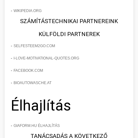
-
WIKIPEDIA.ORG
SZÁMÍTÁSTECHNIKAI PARTNEREINK
KÜLFÖLDI PARTNEREK
-
SELFESTEEM2GO.COM
-
I-LOVE-MOTIVATIONAL-QUOTES.ORG
-
FACEBOOK.COM
-
BIOAUTOWASCHE.AT
Élhajlítás
-
GIAFORM.HU ÉLHAJLÍTÁS
TANÁCSADÁS A KÖVETKEZŐ