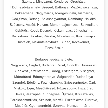
Szentes, Mindszent, Kondoros, Orosháza,
Hódmezővásárhely, Szeged, Battonya, Mezőkovácsháza,
Békéscsaba, Nagymaros, Nyergesújfalu, Kismaros,
Göd,Szob, Rétság, Balassagyarmat, Romhány, Hollókő,
Szécsény, Aszód, Hatvan, Monor, Lajosmizse, Soltvadkert,
Kiskőrös, Kecel, Dusnok, Kiskunhalas, Jánoshalma,
Bácsalmás, Kelebia, Röszke, Mórahalom, Kiskunmajsa,
Kistelek, Kiskunfélegyháza, Bugac, Kecskemét,
Tiszakécske
Budapest egész területe:
Nagykörös, Cegléd, Budaörs, Pécel, Gödöllő, Dunakeszi,
Budakeszi, Szentendre, Dorog, Esztergom, Visegrád,
Mátrafüred, Bátonyterenye, Salgótarján,Rudabánya,
Szendrő, Edelény, Kazincbarcika, Sajószentpéter, Ózd,
Miskolc, Eger, Mezőkövesd, Füzesabony, Tiszafüred,
Heves, Jászapáti, Kunhegyes, Újszász, Kisújszállás,
Törökszentmiklós, Szolnok, Martfű, Tiszaföldvár, Túrkeve,
Mezőtúr, Gyomaendrőd, Szarvas, Kunszentmárton,