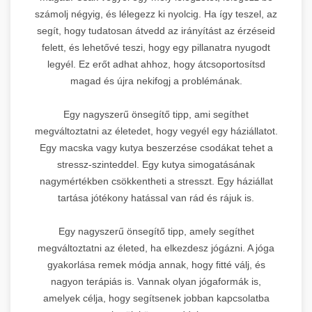
számolj négyig, és lélegezz ki nyolcig. Ha így teszel, az
segít, hogy tudatosan átvedd az irányítást az érzéseid
felett, és lehetővé teszi, hogy egy pillanatra nyugodt
legyél. Ez erőt adhat ahhoz, hogy átcsoportosítsd
magad és újra nekifogj a problémának.
Egy nagyszerű önsegítő tipp, ami segíthet
megváltoztatni az életedet, hogy vegyél egy háziállatot.
Egy macska vagy kutya beszerzése csodákat tehet a
stressz-szinteddel. Egy kutya simogatásának
nagymértékben csökkentheti a stresszt. Egy háziállat
tartása jótékony hatással van rád és rájuk is.
Egy nagyszerű önsegítő tipp, amely segíthet
megváltoztatni az életed, ha elkezdesz jógázni. A jóga
gyakorlása remek módja annak, hogy fitté válj, és
nagyon terápiás is. Vannak olyan jógaformák is,
amelyek célja, hogy segítsenek jobban kapcsolatba