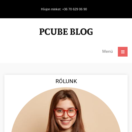
Hívjon minket: +36 70 629 06 90
Menü
RÓLUNK