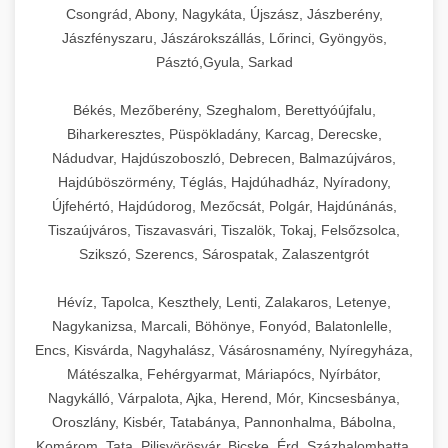
Csongrád, Abony, Nagykáta, Újszász, Jászberény,
Jászfényszaru, Jászárokszállás, Lőrinci, Gyöngyös,
Pásztó,Gyula, Sarkad
Békés, Mezőberény, Szeghalom, Berettyóújfalu,
Biharkeresztes, Püspökladány, Karcag, Derecske,
Nádudvar, Hajdúszoboszló, Debrecen, Balmazújváros,
Hajdúböszörmény, Téglás, Hajdúhadház, Nyíradony,
Újfehértó, Hajdúdorog, Mezőcsát, Polgár, Hajdúnánás,
Tiszaújváros, Tiszavasvári, Tiszalök, Tokaj, Felsőzsolca,
Szikszó, Szerencs, Sárospatak, Zalaszentgrót
Hévíz, Tapolca, Keszthely, Lenti, Zalakaros, Letenye,
Nagykanizsa, Marcali, Böhönye, Fonyód, Balatonlelle,
Encs, Kisvárda, Nagyhalász, Vásárosnamény, Nyíregyháza,
Mátészalka, Fehérgyarmat, Máriapócs, Nyírbátor,
Nagykálló, Várpalota, Ajka, Herend, Mór, Kincsesbánya,
Oroszlány, Kisbér, Tatabánya, Pannonhalma, Bábolna,
Komárom, Tata, Pilisvörösvár, Bicske, Érd, Százhalombatta,