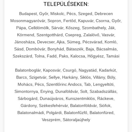
TELEPÜLÉSEKEN:
Budapest, Győr, Miskolc, Pécs, Szeged, Debrecen
Mosonmagyaróvár, Sopron, Fertőd, Kapuvár, Csorna, Győr,
Pápa, Celldömölk, Sárvár, Kőszeg, Szombathely, Ják,
Körmend, Szentgotthárd, Csepreg, Zalalövő, Vasvár,
Jánosháza, Devecser, Ajka, Sümeg, Pécsvárad, Komló,
Sásd, Dombóvár, Bonyhád, Bátaszék, Baja, Bácsalmás,
Szekszárd, Tolna, Fadd, Paks, Kalocsa, Hőgyész, Tamási
Balatonboglár, Kaposvár, Csurgó, Nagyatád, Kadarkút,
Barcs, Szigetvár, Sellye, Harkány, Siklós, Villány, Bóly,
Mohács, Pécs, Szentlőrinc Andocs, Tab, Lengyeltóti,
Simontornya, Enying, Dunaföldvár, Solt, Szabadszállás,
Sárbogárd, Dunaújváros, Kunszentmiklós, Ráckeve,
Gárdony, Székesfehérvár, Balatonföldvár, Siófok,
Balatonalmádi, Polgárdi, Balatonfűzfő, Balatonfüred,
Veszprém, Sátoraljaújhely