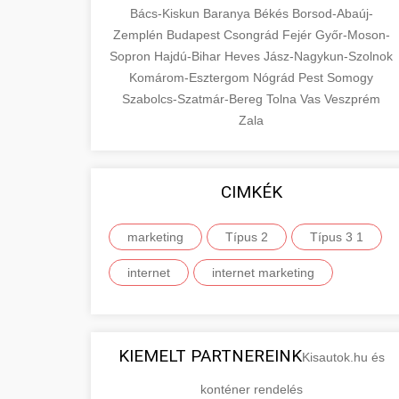
Bács-Kiskun
Baranya
Békés
Borsod-Abaúj-
Zemplén
Budapest
Csongrád
Fejér
Győr-Moson-
Sopron
Hajdú-Bihar
Heves
Jász-Nagykun-Szolnok
Komárom-Esztergom
Nógrád
Pest
Somogy
Szabolcs-Szatmár-Bereg
Tolna
Vas
Veszprém
Zala
CIMKÉK
marketing
Típus 2
Típus 3 1
internet
internet marketing
KIEMELT PARTNEREINK
Kisautok.hu és
konténer rendelés