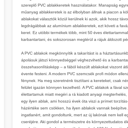
szereplő PVC ablakkeretek használatakor. Manapság egyr
műanyag ablakkeretek is az élbolyban állnak a piacon a kö
ablakokat választók közül kerülnek ki azok, akik hossz távo
legdrágábbak az alumínium ablakkeretek, ezt követi a favá
keret. Ez utóbbi termékek több, mint 50 éves élettartammal
karbantartani, és sokszorosan megtérül a rájuk áldozott pé
A PVC ablakok megkönnyítik a takarítást is a háztartásunkb
ápolásuk játszi könnyedséggel véghezvihető és a karbantar
összehasonlításképp – a fából készült ablakokat viszont á
évente festeni. A modern PVC szemcsék profi módon ellená
fénynek. Ha meg szeretnénk tisztítani a kereteket, csak n
felület igazán könnyen kezelhető. A PVC ablakok a fával 
élettartamuk miatt megéri a rá kiadott anyagi megterhelés,
egy ilyen ablak, ami hosszú évek óta viszi a prímet torzítá
házértéke sem csökken, ha ilyen ablakok vannak beépítve. 
ingatlanért, amit gondoltunk, mert az új lakónak nem kell e
cseréjére. Aki gondol a természetre és környezettudatos éle