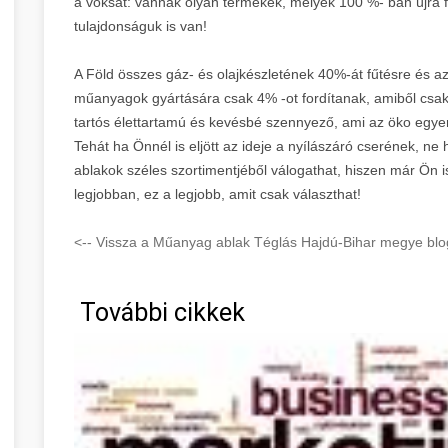
a voksát: vannak olyan termékek, melyek 100 %- ban újra f
tulajdonságuk is van!
A Föld összes gáz- és olajkészletének 40%-át fűtésre és az 
műanyagok gyártására csak 4% -ot fordítanak, amiből csak
tartós élettartamú és kevésbé szennyező, ami az öko egye
Tehát ha Önnél is eljött az ideje a nyílászáró cserének, n
ablakok széles szortimentjéből válogathat, hiszen már Ön i
legjobban, ez a legjobb, amit csak választhat!
<-- Vissza a Műanyag ablak Téglás Hajdú-Bihar megye blog
További cikkek