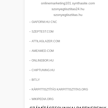
onlinemarketing101.synthasite.com
szonyegtisztitas24.hu
szonyegtisztitas.hu
-
GIAFORM.HU CNC
-
SZEPTEST.COM
-
ATTILAGLAZER.COM
-
AMEAMED.COM
-
ONLINEBOR.HU
-
CHIPTUNING.HU
-
BIT.LY
-
KÁRPITTISZTÍTÁS KARPITTISZTITAS.ORG
-
WIKIPEDIA.ORG