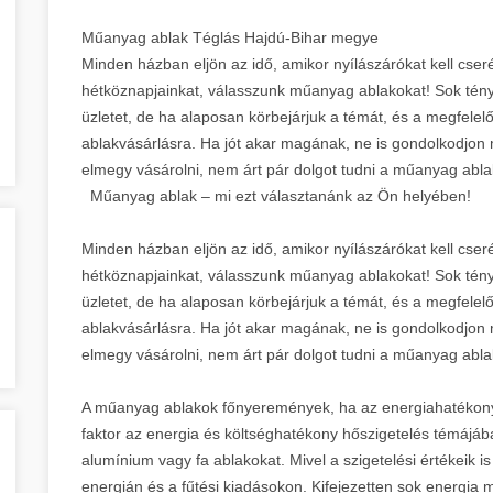
Műanyag ablak Téglás Hajdú-Bihar megye
Minden házban eljön az idő, amikor nyílászárókat kell cser
hétköznapjainkat, válasszunk műanyag ablakokat! Sok tényez
üzletet, de ha alaposan körbejárjuk a témát, és a megfelel
ablakvásárlásra. Ha jót akar magának, ne is gondolkodjon
elmegy vásárolni, nem árt pár dolgot tudni a műanyag abla
Műanyag ablak – mi ezt választanánk az Ön helyében!
Minden házban eljön az idő, amikor nyílászárókat kell cser
hétköznapjainkat, válasszunk műanyag ablakokat! Sok tényez
üzletet, de ha alaposan körbejárjuk a témát, és a megfelel
ablakvásárlásra. Ha jót akar magának, ne is gondolkodjon
elmegy vásárolni, nem árt pár dolgot tudni a műanyag abla
A műanyag ablakok főnyeremények, ha az energiahatékony
faktor az energia és költséghatékony hőszigetelés témáj
alumínium vagy fa ablakokat. Mivel a szigetelési értékeik i
energián és a fűtési kiadásokon. Kifejezetten sok energia