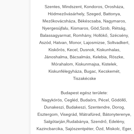
Szentes, Mindszent, Kondoros, Orosháza,
Hódmezővásárhely, Szeged, Battonya,
Mezőkovácsháza, Békéscsaba, Nagymaros,
Nyergesújfalu, Kismaros, Göd,Szob, Rétság,
Balassagyarmat, Romhány, Hollókő, Szécsény,
Aszód, Hatvan, Monor, Lajosmizse, Soltvadkert,
Kiskőrös, Kecel, Dusnok, Kiskunhalas,
Jánoshalma, Bácsalmás, Kelebia, Röszke,
Mórahalom, Kiskunmajsa, Kistelek,
Kiskunfélegyháza, Bugac, Kecskemét,
Tiszakécske
Budapest egész területe:
Nagykörös, Cegléd, Budaörs, Pécel, Gödöllő,
Dunakeszi, Budakeszi, Szentendre, Dorog,
Esztergom, Visegrád, Mátrafüred, Bátonyterenye,
Salgótarján,Rudabánya, Szendrő, Edelény,
Kazincbarcika, Sajószentpéter, Ózd, Miskolc, Eger,