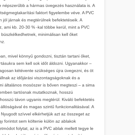
e népszerűbb a hármas üvegezés használata is. A
ltségmegtakarítási faktort figyelembe véve. A PVC
n jól járnak és megtérülnek befektetéseik. A
z, ami kb. 20-30 % -kal többe kerül, mint a PVC
 büszkélkedhetnek, minimálisan kell őket
nz.
an, mivel könnyű gondozni, tisztán tartani őket,
tásukra sem kell sok időt áldozni. Ugyanakkor –
tlagosan kétévente szükséges újra üvegezni, és öt
llnak az időjárási viszontagságoknak és a
émi általános mosószer is bőven megteszi – a sima
szemben tartósnak mutatkoznak, hosszú
 hosszú távon ugyanis megtérül. Kiváló befektetés
s-állóságával és magas szintű funkcionalitásával. A
Nyugodt szívvel elkérhetjük azt az összeget az
gy forintot sem költenie külön az ablakok
tmódot folytat, az is a PVC ablak mellett tegye le