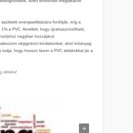
eldolgozhatók, ezért erőforrást megtakarító
épületek energiaellátására fordítják, míg a
 1% a PVC. Amellett, hogy újrahasznosítható,
nsúlyhoz nagyban hozzájárul.
e habozzon végignézni kínálatunkat, ahol műanyag
s tudja, hogy hosszú távon a PVC ablakokkal jár a
 oldalra!