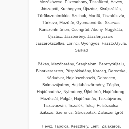
Mezőkövesd, Füzesabony, Tiszafüred, Heves,
Jászapáti, Kunhegyes, Újszász, Kisújszállás,
Törökszentmiklós, Szolnok, Martfű, Tiszaföldvár,
Túrkeve, Mezőtúr, Gyomaendrőd, Szarvas,
Kunszentmárton, Csongrád, Abony, Nagykáta,
Újszász, Jászberény, Jászfényszaru,
Jászárokszállás, Lőrinci, Gyöngyös, Pásztó,Gyula,
Sarkad
Békés, Mezőberény, Szeghalom, Berettyóújfalu,
Biharkeresztes, Püspökladány, Karcag, Derecske,
Nádudvar, Hajdúszoboszló, Debrecen,
Balmazújváros, Hajdúböszörmény, Téglás,
Hajdúhadház, Nyíradony, Újfehértó, Hajdúdorog,
Mezőcsát, Polgár, Hajdúnánás, Tiszaújváros,
Tiszavasvári, Tiszalök, Tokaj, Felsőzsolca,
Szikszó, Szerencs, Sárospatak, Zalaszentgrót
Hévíz, Tapolca, Keszthely, Lenti, Zalakaros,