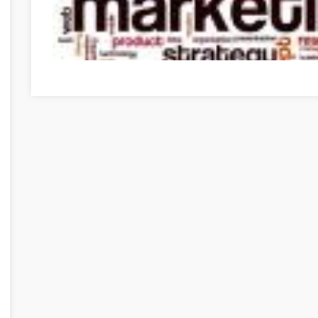
Need To Get Into Internet Marketing? Use These Tips To 