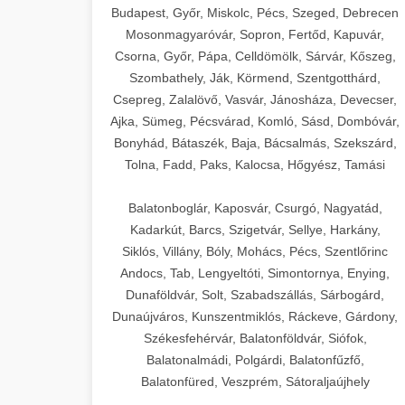
Budapest, Győr, Miskolc, Pécs, Szeged, Debrecen
Mosonmagyaróvár, Sopron, Fertőd, Kapuvár,
Csorna, Győr, Pápa, Celldömölk, Sárvár, Kőszeg,
Szombathely, Ják, Körmend, Szentgotthárd,
Csepreg, Zalalövő, Vasvár, Jánosháza, Devecser,
Ajka, Sümeg, Pécsvárad, Komló, Sásd, Dombóvár,
Bonyhád, Bátaszék, Baja, Bácsalmás, Szekszárd,
Tolna, Fadd, Paks, Kalocsa, Hőgyész, Tamási
Balatonboglár, Kaposvár, Csurgó, Nagyatád,
Kadarkút, Barcs, Szigetvár, Sellye, Harkány,
Siklós, Villány, Bóly, Mohács, Pécs, Szentlőrinc
Andocs, Tab, Lengyeltóti, Simontornya, Enying,
Dunaföldvár, Solt, Szabadszállás, Sárbogárd,
Dunaújváros, Kunszentmiklós, Ráckeve, Gárdony,
Székesfehérvár, Balatonföldvár, Siófok,
Balatonalmádi, Polgárdi, Balatonfűzfő,
Balatonfüred, Veszprém, Sátoraljaújhely