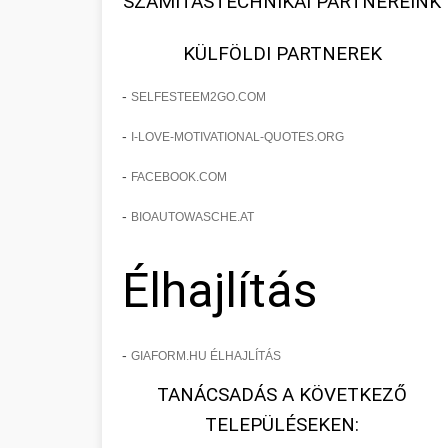
SZÁMÍTÁSTECHNIKAI PARTNEREINK
KÜLFÖLDI PARTNEREK
-
SELFESTEEM2GO.COM
-
I-LOVE-MOTIVATIONAL-QUOTES.ORG
-
FACEBOOK.COM
-
BIOAUTOWASCHE.AT
Élhajlítás
-
GIAFORM.HU ÉLHAJLÍTÁS
TANÁCSADÁS A KÖVETKEZŐ
TELEPÜLÉSEKEN: