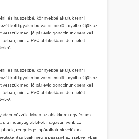
élni, és ha szebbé, könnyebbé akarjuk tenni
őt kell figyelembe venni, mielőtt nyélbe ütjük az
őt vesszük meg, jó pár évig gondolnunk sem kell
 másban, mint a PVC ablakokban, de mielőtt
kokról.
élni, és ha szebbé, könnyebbé akarjuk tenni
őt kell figyelembe venni, mielőtt nyélbe ütjük az
őt vesszük meg, jó pár évig gondolnunk sem kell
 másban, mint a PVC ablakokban, de mielőtt
kokról.
ságot nézzük. Maga az ablakkeret egy fontos
ában, a műanyag ablakok magasan verik az
s jobbak, rengeteget spórolhatunk velük az
 megtakarítás bújik meg a passzívház szabványban