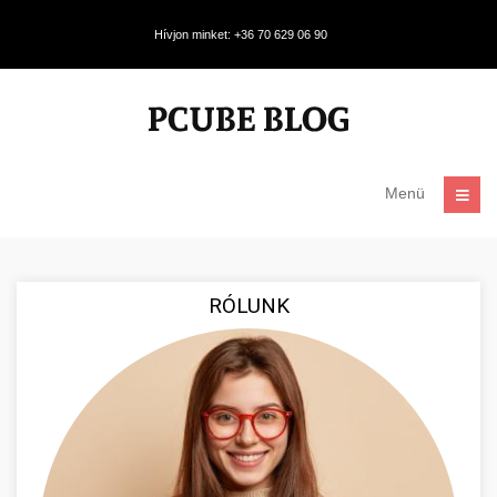
Hívjon minket: +36 70 629 06 90
Menü
RÓLUNK