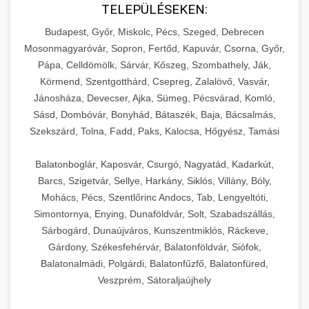
TELEPÜLÉSEKEN:
Budapest, Győr, Miskolc, Pécs, Szeged, Debrecen
Mosonmagyaróvár, Sopron, Fertőd, Kapuvár, Csorna, Győr,
Pápa, Celldömölk, Sárvár, Kőszeg, Szombathely, Ják,
Körmend, Szentgotthárd, Csepreg, Zalalövő, Vasvár,
Jánosháza, Devecser, Ajka, Sümeg, Pécsvárad, Komló,
Sásd, Dombóvár, Bonyhád, Bátaszék, Baja, Bácsalmás,
Szekszárd, Tolna, Fadd, Paks, Kalocsa, Hőgyész, Tamási
Balatonboglár, Kaposvár, Csurgó, Nagyatád, Kadarkút,
Barcs, Szigetvár, Sellye, Harkány, Siklós, Villány, Bóly,
Mohács, Pécs, Szentlőrinc Andocs, Tab, Lengyeltóti,
Simontornya, Enying, Dunaföldvár, Solt, Szabadszállás,
Sárbogárd, Dunaújváros, Kunszentmiklós, Ráckeve,
Gárdony, Székesfehérvár, Balatonföldvár, Siófok,
Balatonalmádi, Polgárdi, Balatonfűzfő, Balatonfüred,
Veszprém, Sátoraljaújhely