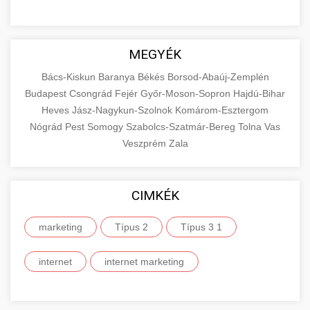
MEGYÉK
Bács-Kiskun
Baranya
Békés
Borsod-Abaúj-Zemplén
Budapest
Csongrád
Fejér
Győr-Moson-Sopron
Hajdú-Bihar
Heves
Jász-Nagykun-Szolnok
Komárom-Esztergom
Nógrád
Pest
Somogy
Szabolcs-Szatmár-Bereg
Tolna
Vas
Veszprém
Zala
CIMKÉK
marketing
Típus 2
Típus 3 1
internet
internet marketing