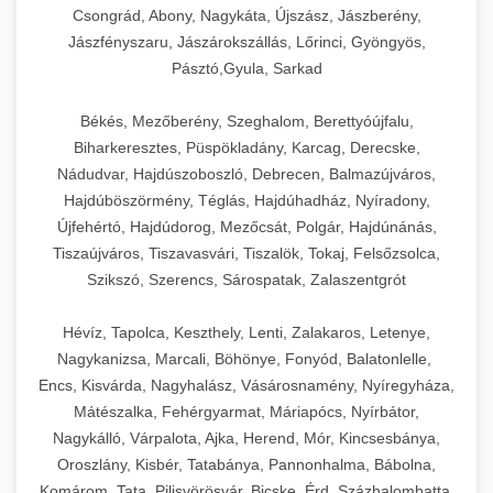
Csongrád, Abony, Nagykáta, Újszász, Jászberény,
Jászfényszaru, Jászárokszállás, Lőrinci, Gyöngyös,
Pásztó,Gyula, Sarkad
Békés, Mezőberény, Szeghalom, Berettyóújfalu,
Biharkeresztes, Püspökladány, Karcag, Derecske,
Nádudvar, Hajdúszoboszló, Debrecen, Balmazújváros,
Hajdúböszörmény, Téglás, Hajdúhadház, Nyíradony,
Újfehértó, Hajdúdorog, Mezőcsát, Polgár, Hajdúnánás,
Tiszaújváros, Tiszavasvári, Tiszalök, Tokaj, Felsőzsolca,
Szikszó, Szerencs, Sárospatak, Zalaszentgrót
Hévíz, Tapolca, Keszthely, Lenti, Zalakaros, Letenye,
Nagykanizsa, Marcali, Böhönye, Fonyód, Balatonlelle,
Encs, Kisvárda, Nagyhalász, Vásárosnamény, Nyíregyháza,
Mátészalka, Fehérgyarmat, Máriapócs, Nyírbátor,
Nagykálló, Várpalota, Ajka, Herend, Mór, Kincsesbánya,
Oroszlány, Kisbér, Tatabánya, Pannonhalma, Bábolna,
Komárom, Tata, Pilisvörösvár, Bicske, Érd, Százhalombatta,