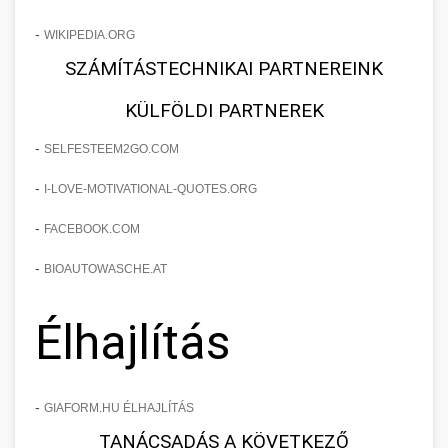
-
WIKIPEDIA.ORG
SZÁMÍTÁSTECHNIKAI PARTNEREINK
KÜLFÖLDI PARTNEREK
-
SELFESTEEM2GO.COM
-
I-LOVE-MOTIVATIONAL-QUOTES.ORG
-
FACEBOOK.COM
-
BIOAUTOWASCHE.AT
Élhajlítás
-
GIAFORM.HU ÉLHAJLÍTÁS
TANÁCSADÁS A KÖVETKEZŐ