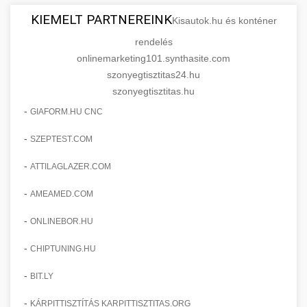
KIEMELT PARTNEREINK
Kisautok.hu és konténer
rendelés
onlinemarketing101.synthasite.com
szonyegtisztitas24.hu
szonyegtisztitas.hu
-
GIAFORM.HU CNC
-
SZEPTEST.COM
-
ATTILAGLAZER.COM
-
AMEAMED.COM
-
ONLINEBOR.HU
-
CHIPTUNING.HU
-
BIT.LY
-
KÁRPITTISZTÍTÁS KARPITTISZTITAS.ORG