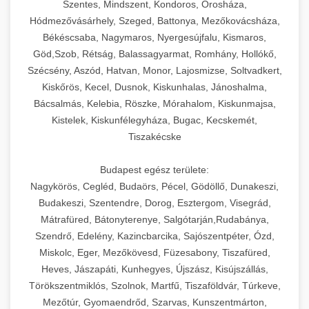
Szentes, Mindszent, Kondoros, Orosháza,
Hódmezővásárhely, Szeged, Battonya, Mezőkovácsháza,
Békéscsaba, Nagymaros, Nyergesújfalu, Kismaros,
Göd,Szob, Rétság, Balassagyarmat, Romhány, Hollókő,
Szécsény, Aszód, Hatvan, Monor, Lajosmizse, Soltvadkert,
Kiskőrös, Kecel, Dusnok, Kiskunhalas, Jánoshalma,
Bácsalmás, Kelebia, Röszke, Mórahalom, Kiskunmajsa,
Kistelek, Kiskunfélegyháza, Bugac, Kecskemét,
Tiszakécske
Budapest egész területe:
Nagykörös, Cegléd, Budaörs, Pécel, Gödöllő, Dunakeszi,
Budakeszi, Szentendre, Dorog, Esztergom, Visegrád,
Mátrafüred, Bátonyterenye, Salgótarján,Rudabánya,
Szendrő, Edelény, Kazincbarcika, Sajószentpéter, Ózd,
Miskolc, Eger, Mezőkövesd, Füzesabony, Tiszafüred,
Heves, Jászapáti, Kunhegyes, Újszász, Kisújszállás,
Törökszentmiklós, Szolnok, Martfű, Tiszaföldvár, Túrkeve,
Mezőtúr, Gyomaendrőd, Szarvas, Kunszentmárton,