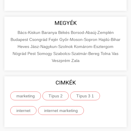
MEGYÉK
Bács-Kiskun
Baranya
Békés
Borsod-Abaúj-Zemplén
Budapest
Csongrád
Fejér
Győr-Moson-Sopron
Hajdú-Bihar
Heves
Jász-Nagykun-Szolnok
Komárom-Esztergom
Nógrád
Pest
Somogy
Szabolcs-Szatmár-Bereg
Tolna
Vas
Veszprém
Zala
CIMKÉK
marketing
Típus 2
Típus 3 1
internet
internet marketing