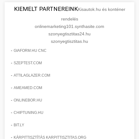
KIEMELT PARTNEREINK
Kisautok.hu és konténer
rendelés
onlinemarketing101.synthasite.com
szonyegtisztitas24.hu
szonyegtisztitas.hu
-
GIAFORM.HU CNC
-
SZEPTEST.COM
-
ATTILAGLAZER.COM
-
AMEAMED.COM
-
ONLINEBOR.HU
-
CHIPTUNING.HU
-
BIT.LY
-
KÁRPITTISZTÍTÁS KARPITTISZTITAS.ORG