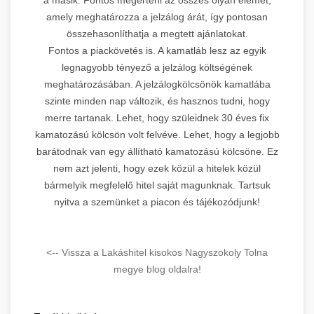
amely meghatározza a jelzálog árát, így pontosan
összehasonlíthatja a megtett ajánlatokat.
Fontos a piackövetés is. A kamatláb lesz az egyik
legnagyobb tényező a jelzálog költségének
meghatározásában. A jelzálogkölcsönök kamatlába
szinte minden nap változik, és hasznos tudni, hogy
merre tartanak. Lehet, hogy szüleidnek 30 éves fix
kamatozású kölcsön volt felvéve. Lehet, hogy a legjobb
barátodnak van egy állítható kamatozású kölcsöne. Ez
nem azt jelenti, hogy ezek közül a hitelek közül
bármelyik megfelelő hitel saját magunknak. Tartsuk
nyitva a szemünket a piacon és tájékozódjunk!
<-- Vissza a Lakáshitel kisokos Nagyszokoly Tolna
megye blog oldalra!