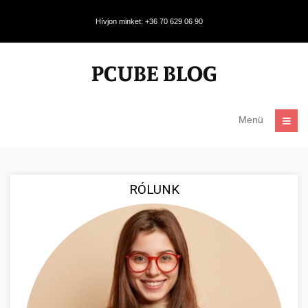
Hívjon minket: +36 70 629 06 90
Menü
RÓLUNK