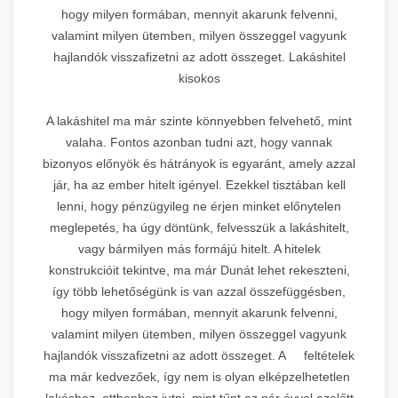
hogy milyen formában, mennyit akarunk felvenni,
valamint milyen ütemben, milyen összeggel vagyunk
hajlandók visszafizetni az adott összeget. Lakáshitel
kisokos
A lakáshitel ma már szinte könnyebben felvehető, mint
valaha. Fontos azonban tudni azt, hogy vannak
bizonyos előnyök és hátrányok is egyaránt, amely azzal
jár, ha az ember hitelt igényel. Ezekkel tisztában kell
lenni, hogy pénzügyileg ne érjen minket előnytelen
meglepetés, ha úgy döntünk, felvesszük a lakáshitelt,
vagy bármilyen más formájú hitelt. A hitelek
konstrukcióit tekintve, ma már Dunát lehet rekeszteni,
így több lehetőségünk is van azzal összefüggésben,
hogy milyen formában, mennyit akarunk felvenni,
valamint milyen ütemben, milyen összeggel vagyunk
hajlandók visszafizetni az adott összeget. A feltételek
ma már kedvezőek, így nem is olyan elképzelhetetlen
lakáshoz, otthonhoz jutni, mint tűnt az pár évvel ezelőtt