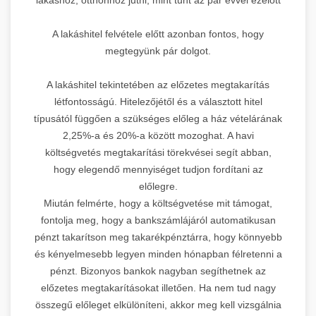
A lakáshitel felvétele előtt azonban fontos, hogy
megtegyünk pár dolgot.
A lakáshitel tekintetében az előzetes megtakarítás
létfontosságú. Hitelezőjétől és a választott hitel
típusától függően a szükséges előleg a ház vételárának
2,25%-a és 20%-a között mozoghat. A havi
költségvetés megtakarítási törekvései segít abban,
hogy elegendő mennyiséget tudjon fordítani az
előlegre.
Miután felmérte, hogy a költségvetése mit támogat,
fontolja meg, hogy a bankszámlájáról automatikusan
pénzt takarítson meg takarékpénztárra, hogy könnyebb
és kényelmesebb legyen minden hónapban félretenni a
pénzt. Bizonyos bankok nagyban segíthetnek az
előzetes megtakarításokat illetően. Ha nem tud nagy
összegű előleget elkülöníteni, akkor meg kell vizsgálnia