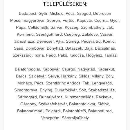
TELEPÜLÉSEKEN:
Budapest, Győr, Miskolc, Pécs, Szeged, Debrecen
Mosonmagyaróvár, Sopron, Fertőd, Kapuvár, Csorna, Győr,
Pápa, Celldömölk, Sárvár, Kőszeg, Szombathely, Ják,
Körmend, Szentgotthárd, Csepreg, Zalalövő, Vasvár,
Jánosháza, Devecser, Ajka, Sümeg, Pécsvárad, Komló,
Sásd, Dombóvár, Bonyhád, Bátaszék, Baja, Bácsalmás,
Szekszárd, Tolna, Fadd, Paks, Kalocsa, Hőgyész, Tamási
Balatonboglár, Kaposvár, Csurgó, Nagyatád, Kadarkút,
Barcs, Szigetvár, Sellye, Harkány, Siklós, Villány, Bóly,
Mohács, Pécs, Szentlőrinc Andocs, Tab, Lengyeltóti,
Simontornya, Enying, Dunaföldvár, Solt, Szabadszállás,
Sárbogárd, Dunaújváros, Kunszentmiklós, Ráckeve,
Gárdony, Székesfehérvár, Balatonföldvár, Siófok,
Balatonalmádi, Polgárdi, Balatonfűzfő, Balatonfüred,
Veszprém, Sátoraljaújhely