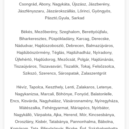
Csongrád, Abony, Nagykáta, Újszász, Jászberény,
Jászfényszaru, Jászárokszállás, Lőrinci, Gyöngyös,
Pásztó,Gyula, Sarkad
Békés, Mezőberény, Szeghalom, Berettyóújfalu,
Biharkeresztes, Püspökladány, Karcag, Derecske,
Nádudvar, Hajdúszoboszló, Debrecen, Balmazújváros,
Hajdúböszörmény, Téglás, Hajdúhadház, Nyíradony,
Újfehértó, Hajdúdorog, Mezőcsát, Polgár, Hajdúnánás,
Tiszaújváros, Tiszavasvári, Tiszalök, Tokaj, Felsőzsolca,
Szikszó, Szerencs, Sárospatak, Zalaszentgrót
Hévíz, Tapolca, Keszthely, Lenti, Zalakaros, Letenye,
Nagykanizsa, Marcali, Böhönye, Fonyód, Balatonlelle,
Encs, Kisvárda, Nagyhalász, Vásárosnamény, Nyíregyháza,
Mátészalka, Fehérgyarmat, Máriapócs, Nyírbátor,
Nagykálló, Várpalota, Ajka, Herend, Mór, Kincsesbánya,
Oroszlány, Kisbér, Tatabánya, Pannonhalma, Bábolna,
Komárom, Tata, Pilisvörösvár, Bicske, Érd, Százhalombatta,