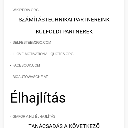
-
WIKIPEDIA.ORG
SZÁMÍTÁSTECHNIKAI PARTNEREINK
KÜLFÖLDI PARTNEREK
-
SELFESTEEM2GO.COM
-
I-LOVE-MOTIVATIONAL-QUOTES.ORG
-
FACEBOOK.COM
-
BIOAUTOWASCHE.AT
Élhajlítás
-
GIAFORM.HU ÉLHAJLÍTÁS
TANÁCSADÁS A KÖVETKEZŐ