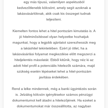
egy más típusú, valamilyen aspektusból
kedvezőtlenebb kölcsönt, amely segít azoknak a
lakásvásárlóknak, akik csak kis összeget tudnak
teljesíteni.
Kiemelten fontos lehet a hitel pontszám kimutatás is. A
jó hitelminősítéssel olyan helyzetbe hozhatjuk
magunkat, hogy a legjobb ajánlatot szerezhessük meg
a lakáshitel tekintetében. Ezért jó ötlet, ha a
lakásvásárlási folyamat megkezdése előtt megszerzi a
hiteljelentés másolatát. Ebből kitűnik, hogy néz ki az
adott hitel profil a potenciális hitelezők számára, majd
szükség esetén lépéseket tehet a hitel-pontszám
javítása érdekében.
Rend a lelke mindennek, még a banki ügyintézés során
is. Jelzálog kölcsön igénylésekor számos pénzügyi
dokumentumot kell átadni a hitelezőjének. Ha ezeket a
dokumentumokat már összeállította, az nagyban