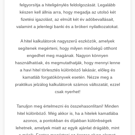
felgyorsítja a hiteligénylés feldolgozását. Legalább
készen kell állnia arra, hogy megadja az utolsó két
fizetési igazolást, az elmúlt két év adóbevallásait,
valamint a jelenlegi banki és a brókeri nyilatkozatokat.
A hitel kalkulátorok nagyszerű eszközök, amelyek
segítenek megérteni, hogy milyen minőségű otthont
engedhet meg magának. Nagyon könnyen
használhatóak, és megmutathatják, hogy mennyi lenne
a havi hitel törlesztés különböző lakásár, előleg és
kamatláb forgatókönyvek esetén. Nézze meg a
praktikus jelzálog kalkulátorok számos változatát, ezzel
csak nyerhet!
Tanuljon meg értelmezni és összehasonlítani! Minden
hitel különböző. Még akkor is, ha a hitelek kamatlába
azonos, a pontokban és díjakban különbségek
lehetnek, amelyek miatt az egyik ajánlat drágább, mint
a másik. Fontos megérteni az összes olyan elemet,