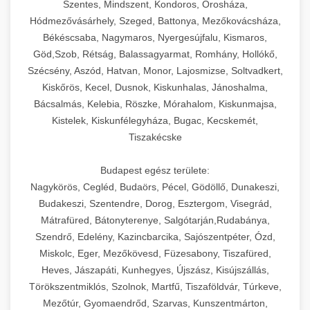
Szentes, Mindszent, Kondoros, Orosháza,
Hódmezővásárhely, Szeged, Battonya, Mezőkovácsháza,
Békéscsaba, Nagymaros, Nyergesújfalu, Kismaros,
Göd,Szob, Rétság, Balassagyarmat, Romhány, Hollókő,
Szécsény, Aszód, Hatvan, Monor, Lajosmizse, Soltvadkert,
Kiskőrös, Kecel, Dusnok, Kiskunhalas, Jánoshalma,
Bácsalmás, Kelebia, Röszke, Mórahalom, Kiskunmajsa,
Kistelek, Kiskunfélegyháza, Bugac, Kecskemét,
Tiszakécske
Budapest egész területe:
Nagykörös, Cegléd, Budaörs, Pécel, Gödöllő, Dunakeszi,
Budakeszi, Szentendre, Dorog, Esztergom, Visegrád,
Mátrafüred, Bátonyterenye, Salgótarján,Rudabánya,
Szendrő, Edelény, Kazincbarcika, Sajószentpéter, Ózd,
Miskolc, Eger, Mezőkövesd, Füzesabony, Tiszafüred,
Heves, Jászapáti, Kunhegyes, Újszász, Kisújszállás,
Törökszentmiklós, Szolnok, Martfű, Tiszaföldvár, Túrkeve,
Mezőtúr, Gyomaendrőd, Szarvas, Kunszentmárton,