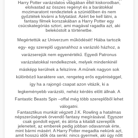
Harry Potter varázslatos világában éltél kiskorodban,
elolvastad az összes regényt és a barátokkal
mozimaratont rendeztetek a szünidőben és nem
győztétek kivárni a folytatást. Azért be kell látni, a
fantasy filmek korszakában a Harry Potter egy
csúcskategóriás sztori, ami magával ragadta azt, aki
belekóstolt a történetbe.
Megértettük az Univerzum működését! Hiába tartozik
egy- egy szereplő ugyanahhoz a varázsló házhoz, a
varázserejük nem egyenértékű. Egyedi Patronus
varázslatokkal rendelkeznek, melyek mindenkinél
másképp kerülnek a felszínre. A műnek nagyon sok
különböző karaktere van, rengeteg erős egyéniséggel,
így ha a rajongó csapat azon vitázik, ki a
legkeményebb varázsló, nehéz kérdés előtt állnak. A
Fantastic Beasts Spin –offal még több szereplőből lehet
válogatni.
Fantasztikus munkát végzett J.K. Rowling a hatalmas
népszerűségnek örvendő fantasy megírásával. Egyszer
csak gondolt egyet, és átírta a kitalált szereplők
jeleneteit, az emberek pedig jobban odavannak érte,
mint bármi másért. A Harry Potter megadta nekünk azt,
amit hosszú idők óta senki: nincs gyermek, aki úgy nőtt