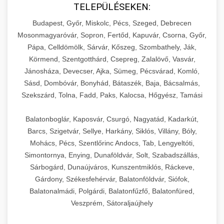
TELEPÜLÉSEKEN:
Budapest, Győr, Miskolc, Pécs, Szeged, Debrecen
Mosonmagyaróvár, Sopron, Fertőd, Kapuvár, Csorna, Győr,
Pápa, Celldömölk, Sárvár, Kőszeg, Szombathely, Ják,
Körmend, Szentgotthárd, Csepreg, Zalalövő, Vasvár,
Jánosháza, Devecser, Ajka, Sümeg, Pécsvárad, Komló,
Sásd, Dombóvár, Bonyhád, Bátaszék, Baja, Bácsalmás,
Szekszárd, Tolna, Fadd, Paks, Kalocsa, Hőgyész, Tamási
Balatonboglár, Kaposvár, Csurgó, Nagyatád, Kadarkút,
Barcs, Szigetvár, Sellye, Harkány, Siklós, Villány, Bóly,
Mohács, Pécs, Szentlőrinc Andocs, Tab, Lengyeltóti,
Simontornya, Enying, Dunaföldvár, Solt, Szabadszállás,
Sárbogárd, Dunaújváros, Kunszentmiklós, Ráckeve,
Gárdony, Székesfehérvár, Balatonföldvár, Siófok,
Balatonalmádi, Polgárdi, Balatonfűzfő, Balatonfüred,
Veszprém, Sátoraljaújhely