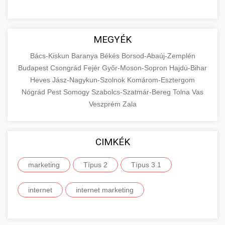
MEGYÉK
Bács-Kiskun
Baranya
Békés
Borsod-Abaúj-Zemplén
Budapest
Csongrád
Fejér
Győr-Moson-Sopron
Hajdú-Bihar
Heves
Jász-Nagykun-Szolnok
Komárom-Esztergom
Nógrád
Pest
Somogy
Szabolcs-Szatmár-Bereg
Tolna
Vas
Veszprém
Zala
CIMKÉK
marketing
Típus 2
Típus 3 1
internet
internet marketing