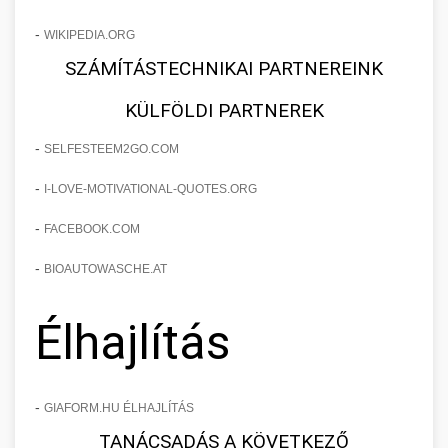
-
WIKIPEDIA.ORG
SZÁMÍTÁSTECHNIKAI PARTNEREINK
KÜLFÖLDI PARTNEREK
-
SELFESTEEM2GO.COM
-
I-LOVE-MOTIVATIONAL-QUOTES.ORG
-
FACEBOOK.COM
-
BIOAUTOWASCHE.AT
Élhajlítás
-
GIAFORM.HU ÉLHAJLÍTÁS
TANÁCSADÁS A KÖVETKEZŐ