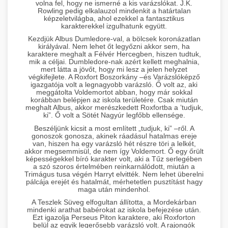
volna fel, hogy ne ismerné a kis varázslókat. J.K.
Rowling pedig elkalauzol mindenkit a határtalan
képzeletvilágba, ahol ezekkel a fantasztikus
karakterekkel izgulhatunk együtt.
Kezdjük Albus Dumledore-val, a bölcsek koronázatlan
királyával. Nem lehet őt legyőzni akkor sem, ha
karaktere meghalt a Félvér Hercegben, hiszen tudtuk,
mik a céljai. Dumbledore-nak azért kellett meghalnia,
mert látta a jövőt, hogy mi lesz a jelen helyzet
végkifejlete. A Roxfort Boszorkány –és Varázslóképző
igazgatója volt a legnagyobb varázsló. Ő volt az, aki
meggátolta Voldemortot abban, hogy már sokkal
korábban belépjen az iskola területére. Csak miután
meghalt Albus, akkor merészkedett Roxfortba a ’tudjuk,
ki”. Ő volt a Sötét Nagyúr legfőbb ellensége.
Beszéljünk kicsit a most említett „tudjuk, ki” –ről. A
gonoszok gonosza, akinek ráadásul hatalmas ereje
van, hiszen ha egy varázsló hét részre töri a lelkét,
akkor megsemmisül, de nem így Voldemort. Ő egy őrült
képességekkel bíró karakter volt, aki a Tűz serlegében
a szó szoros értelmében reinkarnálódott, miután a
Trimágus tusa végén Harryt elvitték. Nem lehet überelni
pálcája erejét és hatalmát, mérhetetlen pusztítást hagy
maga után mindenhol.
A Teszlek Süveg elfogultan állította, a Mordekárban
mindenki arathat babérokat az iskola befejezése után.
Ezt igazolja Perseus Piton karaktere, aki Roxforton
belül az egyik legerősebb varázsló volt. A rajongók