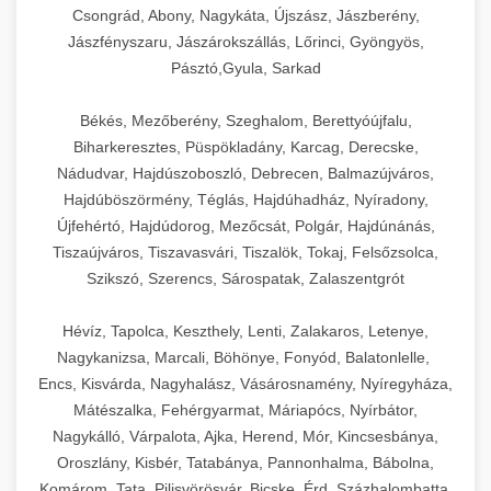
Csongrád, Abony, Nagykáta, Újszász, Jászberény,
Jászfényszaru, Jászárokszállás, Lőrinci, Gyöngyös,
Pásztó,Gyula, Sarkad
Békés, Mezőberény, Szeghalom, Berettyóújfalu,
Biharkeresztes, Püspökladány, Karcag, Derecske,
Nádudvar, Hajdúszoboszló, Debrecen, Balmazújváros,
Hajdúböszörmény, Téglás, Hajdúhadház, Nyíradony,
Újfehértó, Hajdúdorog, Mezőcsát, Polgár, Hajdúnánás,
Tiszaújváros, Tiszavasvári, Tiszalök, Tokaj, Felsőzsolca,
Szikszó, Szerencs, Sárospatak, Zalaszentgrót
Hévíz, Tapolca, Keszthely, Lenti, Zalakaros, Letenye,
Nagykanizsa, Marcali, Böhönye, Fonyód, Balatonlelle,
Encs, Kisvárda, Nagyhalász, Vásárosnamény, Nyíregyháza,
Mátészalka, Fehérgyarmat, Máriapócs, Nyírbátor,
Nagykálló, Várpalota, Ajka, Herend, Mór, Kincsesbánya,
Oroszlány, Kisbér, Tatabánya, Pannonhalma, Bábolna,
Komárom, Tata, Pilisvörösvár, Bicske, Érd, Százhalombatta,