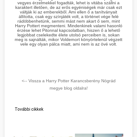
vegyes érzelmekkel fogadták, lehet is vitába szállni a
karaktert illetően, de az erős egyéniségek már csak ezt
váltják ki az emberekből. Ami ellen ő a tanítványait
állította, csak egy színjáték volt, a történet vége felé
rádöbbenhetünk, semmi mást nem akart ő sem, mint
Harry Pottert megmenteni. Mindenkinek valami hasonló
érzése lehet Pitonnal kapcsolatban, hiszen ő a lehető
legjobbat cselekedte élete utolsó perceiben is, sokan
meg is sajnálták, mikor Voldemort könyörtelenül végzett
vele egy olyan pálca miatt, ami nem is az övé volt.
<-- Vissza a Harry Potter Karancsberény Nógrád
megye blog oldalra!
További cikkek