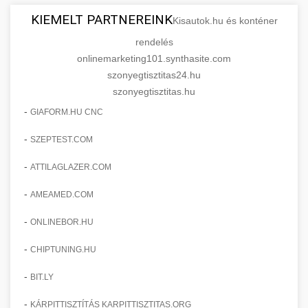
KIEMELT PARTNEREINK
Kisautok.hu és konténer
rendelés
onlinemarketing101.synthasite.com
szonyegtisztitas24.hu
szonyegtisztitas.hu
-
GIAFORM.HU CNC
-
SZEPTEST.COM
-
ATTILAGLAZER.COM
-
AMEAMED.COM
-
ONLINEBOR.HU
-
CHIPTUNING.HU
-
BIT.LY
-
KÁRPITTISZTÍTÁS KARPITTISZTITAS.ORG