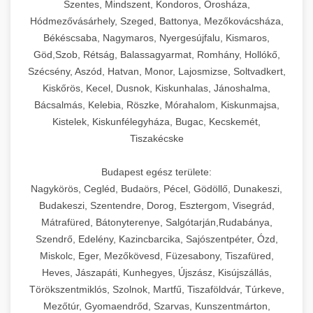
Szentes, Mindszent, Kondoros, Orosháza,
Hódmezővásárhely, Szeged, Battonya, Mezőkovácsháza,
Békéscsaba, Nagymaros, Nyergesújfalu, Kismaros,
Göd,Szob, Rétság, Balassagyarmat, Romhány, Hollókő,
Szécsény, Aszód, Hatvan, Monor, Lajosmizse, Soltvadkert,
Kiskőrös, Kecel, Dusnok, Kiskunhalas, Jánoshalma,
Bácsalmás, Kelebia, Röszke, Mórahalom, Kiskunmajsa,
Kistelek, Kiskunfélegyháza, Bugac, Kecskemét,
Tiszakécske
Budapest egész területe:
Nagykörös, Cegléd, Budaörs, Pécel, Gödöllő, Dunakeszi,
Budakeszi, Szentendre, Dorog, Esztergom, Visegrád,
Mátrafüred, Bátonyterenye, Salgótarján,Rudabánya,
Szendrő, Edelény, Kazincbarcika, Sajószentpéter, Ózd,
Miskolc, Eger, Mezőkövesd, Füzesabony, Tiszafüred,
Heves, Jászapáti, Kunhegyes, Újszász, Kisújszállás,
Törökszentmiklós, Szolnok, Martfű, Tiszaföldvár, Túrkeve,
Mezőtúr, Gyomaendrőd, Szarvas, Kunszentmárton,