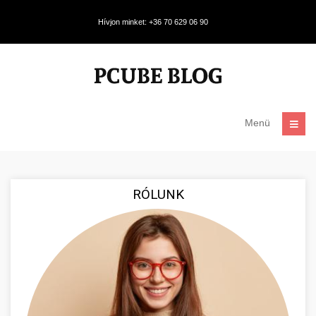
Hívjon minket: +36 70 629 06 90
Menü
RÓLUNK