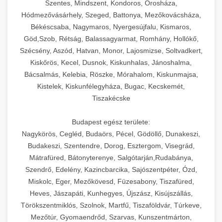
Szentes, Mindszent, Kondoros, Orosháza,
Hódmezővásárhely, Szeged, Battonya, Mezőkovácsháza,
Békéscsaba, Nagymaros, Nyergesújfalu, Kismaros,
Göd,Szob, Rétság, Balassagyarmat, Romhány, Hollókő,
Szécsény, Aszód, Hatvan, Monor, Lajosmizse, Soltvadkert,
Kiskőrös, Kecel, Dusnok, Kiskunhalas, Jánoshalma,
Bácsalmás, Kelebia, Röszke, Mórahalom, Kiskunmajsa,
Kistelek, Kiskunfélegyháza, Bugac, Kecskemét,
Tiszakécske
Budapest egész területe:
Nagykörös, Cegléd, Budaörs, Pécel, Gödöllő, Dunakeszi,
Budakeszi, Szentendre, Dorog, Esztergom, Visegrád,
Mátrafüred, Bátonyterenye, Salgótarján,Rudabánya,
Szendrő, Edelény, Kazincbarcika, Sajószentpéter, Ózd,
Miskolc, Eger, Mezőkövesd, Füzesabony, Tiszafüred,
Heves, Jászapáti, Kunhegyes, Újszász, Kisújszállás,
Törökszentmiklós, Szolnok, Martfű, Tiszaföldvár, Túrkeve,
Mezőtúr, Gyomaendrőd, Szarvas, Kunszentmárton,