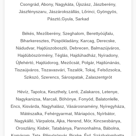
Csongrád, Abony, Nagykáta, Újszász, Jászberény,
Jászfényszaru, Jászárokszállás, Lőrinci, Gyöngyös,
Pásztó,Gyula, Sarkad
Békés, Mezőberény, Szeghalom, Berettyóújfalu,
Biharkeresztes, Püspökladány, Karcag, Derecske,
Nádudvar, Hajdúszoboszló, Debrecen, Balmazújváros,
Hajdúböszörmény, Téglás, Hajdúhadház, Nyíradony,
Újfehértó, Hajdúdorog, Mezőcsát, Polgár, Hajdúnánás,
Tiszaújváros, Tiszavasvári, Tiszalök, Tokaj, Felsőzsolca,
Szikszó, Szerencs, Sárospatak, Zalaszentgrót
Hévíz, Tapolca, Keszthely, Lenti, Zalakaros, Letenye,
Nagykanizsa, Marcali, Böhönye, Fonyód, Balatonlelle,
Encs, Kisvárda, Nagyhalász, Vásárosnamény, Nyíregyháza,
Mátészalka, Fehérgyarmat, Máriapócs, Nyírbátor,
Nagykálló, Várpalota, Ajka, Herend, Mór, Kincsesbánya,
Oroszlány, Kisbér, Tatabánya, Pannonhalma, Bábolna,
Komárom, Tata, Pilisvörösvár, Bicske, Érd, Százhalombatta,