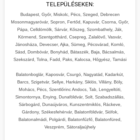
TELEPÜLÉSEKEN:
Budapest, Győr, Miskolc, Pécs, Szeged, Debrecen
Mosonmagyaróvár, Sopron, Fertőd, Kapuvár, Csorna, Győr,
Pápa, Celldömölk, Sárvár, Kőszeg, Szombathely, Ják,
Körmend, Szentgotthárd, Csepreg, Zalalövő, Vasvár,
Jánosháza, Devecser, Ajka, Sümeg, Pécsvárad, Komló,
Sásd, Dombóvár, Bonyhád, Bátaszék, Baja, Bácsalmás,
Szekszárd, Tolna, Fadd, Paks, Kalocsa, Hőgyész, Tamási
Balatonboglár, Kaposvár, Csurgó, Nagyatád, Kadarkút,
Barcs, Szigetvár, Sellye, Harkány, Siklós, Villány, Bóly,
Mohács, Pécs, Szentlőrinc Andocs, Tab, Lengyeltóti,
Simontornya, Enying, Dunaföldvár, Solt, Szabadszállás,
Sárbogárd, Dunaújváros, Kunszentmiklós, Ráckeve,
Gárdony, Székesfehérvár, Balatonföldvár, Siófok,
Balatonalmádi, Polgárdi, Balatonfűzfő, Balatonfüred,
Veszprém, Sátoraljaújhely