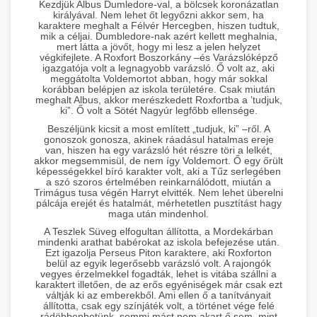
Kezdjük Albus Dumledore-val, a bölcsek koronázatlan
királyával. Nem lehet őt legyőzni akkor sem, ha
karaktere meghalt a Félvér Hercegben, hiszen tudtuk,
mik a céljai. Dumbledore-nak azért kellett meghalnia,
mert látta a jövőt, hogy mi lesz a jelen helyzet
végkifejlete. A Roxfort Boszorkány –és Varázslóképző
igazgatója volt a legnagyobb varázsló. Ő volt az, aki
meggátolta Voldemortot abban, hogy már sokkal
korábban belépjen az iskola területére. Csak miután
meghalt Albus, akkor merészkedett Roxfortba a ’tudjuk,
ki”. Ő volt a Sötét Nagyúr legfőbb ellensége.
Beszéljünk kicsit a most említett „tudjuk, ki” –ről. A
gonoszok gonosza, akinek ráadásul hatalmas ereje
van, hiszen ha egy varázsló hét részre töri a lelkét,
akkor megsemmisül, de nem így Voldemort. Ő egy őrült
képességekkel bíró karakter volt, aki a Tűz serlegében
a szó szoros értelmében reinkarnálódott, miután a
Trimágus tusa végén Harryt elvitték. Nem lehet überelni
pálcája erejét és hatalmát, mérhetetlen pusztítást hagy
maga után mindenhol.
A Teszlek Süveg elfogultan állította, a Mordekárban
mindenki arathat babérokat az iskola befejezése után.
Ezt igazolja Perseus Piton karaktere, aki Roxforton
belül az egyik legerősebb varázsló volt. A rajongók
vegyes érzelmekkel fogadták, lehet is vitába szállni a
karaktert illetően, de az erős egyéniségek már csak ezt
váltják ki az emberekből. Ami ellen ő a tanítványait
állította, csak egy színjáték volt, a történet vége felé
rádöbbenhetünk, semmi mást nem akart ő sem, mint