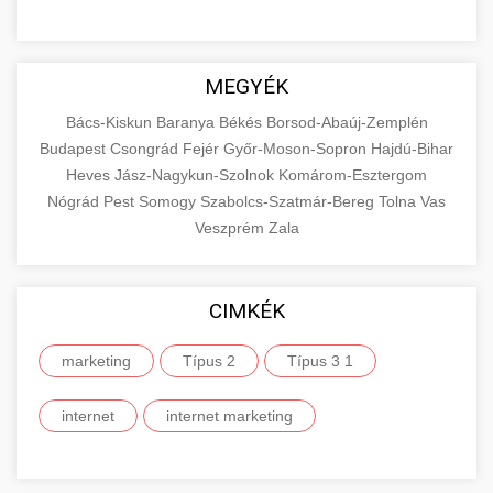
MEGYÉK
Bács-Kiskun
Baranya
Békés
Borsod-Abaúj-Zemplén
Budapest
Csongrád
Fejér
Győr-Moson-Sopron
Hajdú-Bihar
Heves
Jász-Nagykun-Szolnok
Komárom-Esztergom
Nógrád
Pest
Somogy
Szabolcs-Szatmár-Bereg
Tolna
Vas
Veszprém
Zala
CIMKÉK
marketing
Típus 2
Típus 3 1
internet
internet marketing