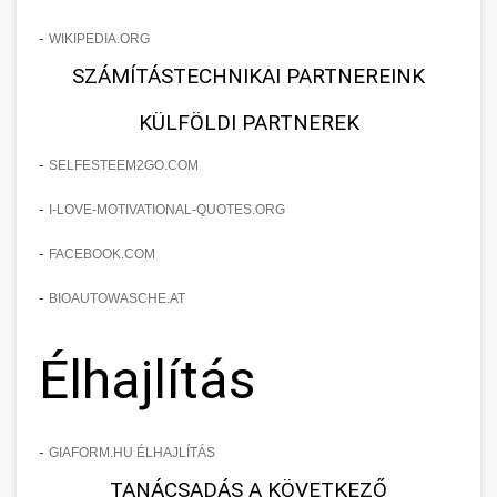
-
WIKIPEDIA.ORG
SZÁMÍTÁSTECHNIKAI PARTNEREINK
KÜLFÖLDI PARTNEREK
-
SELFESTEEM2GO.COM
-
I-LOVE-MOTIVATIONAL-QUOTES.ORG
-
FACEBOOK.COM
-
BIOAUTOWASCHE.AT
Élhajlítás
-
GIAFORM.HU ÉLHAJLÍTÁS
TANÁCSADÁS A KÖVETKEZŐ