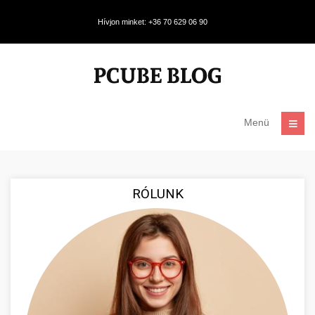
Hívjon minket: +36 70 629 06 90
Menü
RÓLUNK