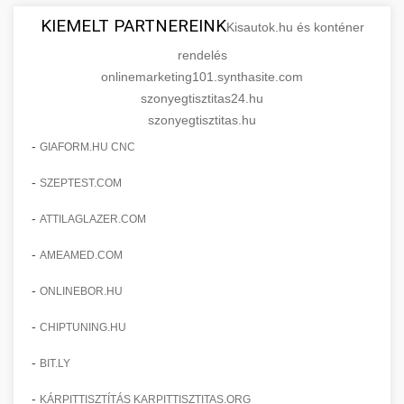
KIEMELT PARTNEREINK
Kisautok.hu és konténer
rendelés
onlinemarketing101.synthasite.com
szonyegtisztitas24.hu
szonyegtisztitas.hu
-
GIAFORM.HU CNC
-
SZEPTEST.COM
-
ATTILAGLAZER.COM
-
AMEAMED.COM
-
ONLINEBOR.HU
-
CHIPTUNING.HU
-
BIT.LY
-
KÁRPITTISZTÍTÁS KARPITTISZTITAS.ORG