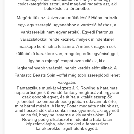
csúcskategóriás sztori, ami magával ragadta azt, aki
belekóstolt a történetbe.
Megértettük az Univerzum működését! Hiába tartozik
egy- egy szereplő ugyanahhoz a varázsló házhoz, a
varázserejük nem egyenértékű. Egyedi Patronus
varázslatokkal rendelkeznek, melyek mindenkinél
másképp kerülnek a felszínre. A műnek nagyon sok
különböző karaktere van, rengeteg erős egyéniséggel,
így ha a rajongó csapat azon vitázik, ki a
legkeményebb varázsló, nehéz kérdés előtt állnak. A
Fantastic Beasts Spin –offal még több szereplőből lehet
válogatni.
Fantasztikus munkát végzett J.K. Rowling a hatalmas
népszerűségnek örvendő fantasy megírásával. Egyszer
csak gondolt egyet, és átírta a kitalált szereplők
jeleneteit, az emberek pedig jobban odavannak érte,
mint bármi másért. A Harry Potter megadta nekünk azt,
amit hosszú idők óta senki: nincs gyermek, aki úgy nőtt
volna fel, hogy ne ismerné a kis varázslókat. J.K.
Rowling pedig elkalauzol mindenkit a határtalan
képzeletvilágba, ahol ezekkel a fantasztikus
karakterekkel izgulhatunk együtt.