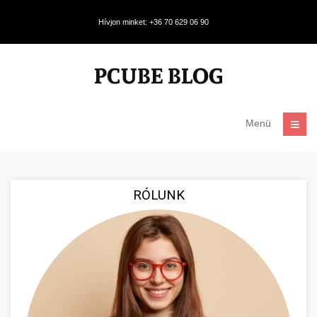
Hívjon minket: +36 70 629 06 90
Menü
RÓLUNK