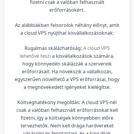
fizetni csak a valóban felhasznált
erőforrásokért.
Az alábbiakban felsorolok néhány előnyt, amit
a cloud VPS nyújthat kisvállalkozásoknak:
Rugalmas skálázhatóság:
A cloud VPS
lehetővé teszi
a kisvállalkozások számára,
hogy könnyedén skálázzák a szervereik
erőforrásait. Ha növekszik a vállalkozás,
egyszerűen növelhető a VPS erőforrásai, hogy
a megnövekedett igényeket kielégítse.
Költséghatékony megoldás: A cloud VPS-nél
csak a valóban felhasznált erőforrásokat kell
fizetni, így a költségek könnyebben előre
tervezhetők. Nem kell drága hardvereket
vásárolni és fenntartani, és a havi díjak