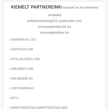
KIEMELT PARTNEREINK
Kisautok.hu és konténer
rendelés
onlinemarketing101.synthasite.com
szonyegtisztitas24.hu
szonyegtisztitas.hu
-
GIAFORM.HU CNC
-
SZEPTEST.COM
-
ATTILAGLAZER.COM
-
AMEAMED.COM
-
ONLINEBOR.HU
-
CHIPTUNING.HU
-
BIT.LY
-
KÁRPITTISZTÍTÁS KARPITTISZTITAS.ORG