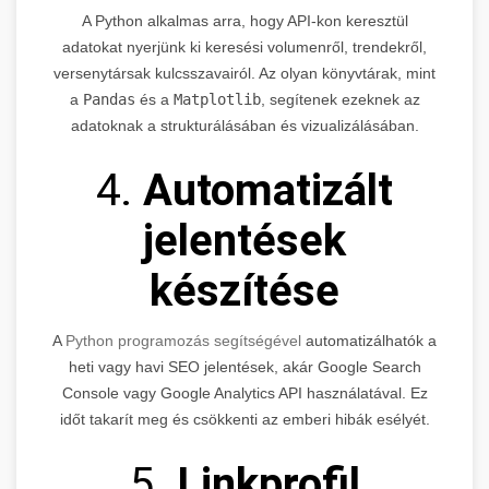
A Python alkalmas arra, hogy API-kon keresztül
adatokat nyerjünk ki keresési volumenről, trendekről,
versenytársak kulcsszavairól. Az olyan könyvtárak, mint
a
Pandas
és a
Matplotlib
, segítenek ezeknek az
adatoknak a strukturálásában és vizualizálásában.
4.
Automatizált
jelentések
készítése
A
Python programozás segítségével
automatizálhatók a
heti vagy havi SEO jelentések, akár Google Search
Console vagy Google Analytics API használatával. Ez
időt takarít meg és csökkenti az emberi hibák esélyét.
5.
Linkprofil