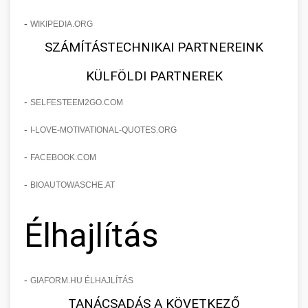
-
WIKIPEDIA.ORG
SZÁMÍTÁSTECHNIKAI PARTNEREINK
KÜLFÖLDI PARTNEREK
-
SELFESTEEM2GO.COM
-
I-LOVE-MOTIVATIONAL-QUOTES.ORG
-
FACEBOOK.COM
-
BIOAUTOWASCHE.AT
Élhajlítás
-
GIAFORM.HU ÉLHAJLÍTÁS
TANÁCSADÁS A KÖVETKEZŐ