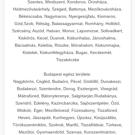
Szentes, Mindszent, Kondoros, Orosháza,
Hódmezővásárhely, Szeged, Battonya, Mezőkovácsháza,
Békéscsaba, Nagymaros, Nyergesújfalu, Kismaros,
Göd,Szob, Rétság, Balassagyarmat, Romhány, Hollókő,
Szécsény, Aszód, Hatvan, Monor, Lajosmizse, Soltvadkert,
Kiskőrös, Kecel, Dusnok, Kiskunhalas, Jánoshalma,
Bácsalmás, Kelebia, Röszke, Mórahalom, Kiskunmajsa,
Kistelek, Kiskunfélegyháza, Bugac, Kecskemét,
Tiszakécske
Budapest egész területe:
Nagykörös, Cegléd, Budaörs, Pécel, Gödöllő, Dunakeszi,
Budakeszi, Szentendre, Dorog, Esztergom, Visegrád,
Mátrafüred, Bátonyterenye, Salgótarján,Rudabánya,
Szendrő, Edelény, Kazincbarcika, Sajószentpéter, Ózd,
Miskolc, Eger, Mezőkövesd, Füzesabony, Tiszafüred,
Heves, Jászapáti, Kunhegyes, Újszász, Kisújszállás,
Törökszentmiklós, Szolnok, Martfű, Tiszaföldvár, Túrkeve,
Mezőtúr, Gyomaendrőd, Szarvas, Kunszentmárton,