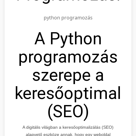
python programozás
A Python
programozás
szerepe a
keresőoptimali
(SEO)
A digitális világban a keresőoptimalizálás (SEO)
alapvető eszköze annak, hogy egy weboldal