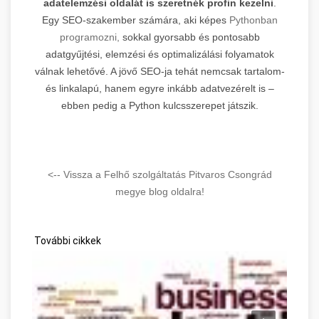
adatelemzési oldalát is szeretnék profin kezelni
.
Egy SEO-szakember számára, aki képes
Pythonban
programozni,
sokkal gyorsabb és pontosabb
adatgyűjtési, elemzési és optimalizálási folyamatok
válnak lehetővé. A jövő SEO-ja tehát nemcsak tartalom-
és linkalapú, hanem egyre inkább adatvezérelt is –
ebben pedig a Python kulcsszerepet játszik.
<-- Vissza a Felhő szolgáltatás Pitvaros Csongrád
megye blog oldalra!
További cikkek