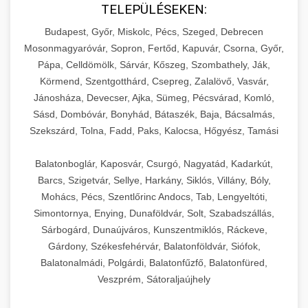
TELEPÜLÉSEKEN:
Budapest, Győr, Miskolc, Pécs, Szeged, Debrecen
Mosonmagyaróvár, Sopron, Fertőd, Kapuvár, Csorna, Győr,
Pápa, Celldömölk, Sárvár, Kőszeg, Szombathely, Ják,
Körmend, Szentgotthárd, Csepreg, Zalalövő, Vasvár,
Jánosháza, Devecser, Ajka, Sümeg, Pécsvárad, Komló,
Sásd, Dombóvár, Bonyhád, Bátaszék, Baja, Bácsalmás,
Szekszárd, Tolna, Fadd, Paks, Kalocsa, Hőgyész, Tamási
Balatonboglár, Kaposvár, Csurgó, Nagyatád, Kadarkút,
Barcs, Szigetvár, Sellye, Harkány, Siklós, Villány, Bóly,
Mohács, Pécs, Szentlőrinc Andocs, Tab, Lengyeltóti,
Simontornya, Enying, Dunaföldvár, Solt, Szabadszállás,
Sárbogárd, Dunaújváros, Kunszentmiklós, Ráckeve,
Gárdony, Székesfehérvár, Balatonföldvár, Siófok,
Balatonalmádi, Polgárdi, Balatonfűzfő, Balatonfüred,
Veszprém, Sátoraljaújhely