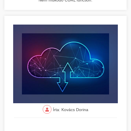
Nem működő CURL function.
Írta: Kovács Dorina