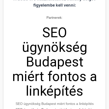
figyelembe kell venni:
Partnerek:
SEO
ügynökség
Budapest
miért fontos a
linképítés
SEO ügynökség Budapest miért fontos a linképítés