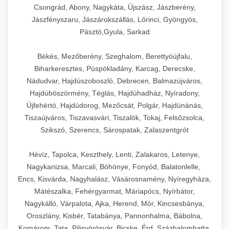
Csongrád, Abony, Nagykáta, Újszász, Jászberény,
Jászfényszaru, Jászárokszállás, Lőrinci, Gyöngyös,
Pásztó,Gyula, Sarkad
Békés, Mezőberény, Szeghalom, Berettyóújfalu,
Biharkeresztes, Püspökladány, Karcag, Derecske,
Nádudvar, Hajdúszoboszló, Debrecen, Balmazújváros,
Hajdúböszörmény, Téglás, Hajdúhadház, Nyíradony,
Újfehértó, Hajdúdorog, Mezőcsát, Polgár, Hajdúnánás,
Tiszaújváros, Tiszavasvári, Tiszalök, Tokaj, Felsőzsolca,
Szikszó, Szerencs, Sárospatak, Zalaszentgrót
Hévíz, Tapolca, Keszthely, Lenti, Zalakaros, Letenye,
Nagykanizsa, Marcali, Böhönye, Fonyód, Balatonlelle,
Encs, Kisvárda, Nagyhalász, Vásárosnamény, Nyíregyháza,
Mátészalka, Fehérgyarmat, Máriapócs, Nyírbátor,
Nagykálló, Várpalota, Ajka, Herend, Mór, Kincsesbánya,
Oroszlány, Kisbér, Tatabánya, Pannonhalma, Bábolna,
Komárom, Tata, Pilisvörösvár, Bicske, Érd, Százhalombatta,