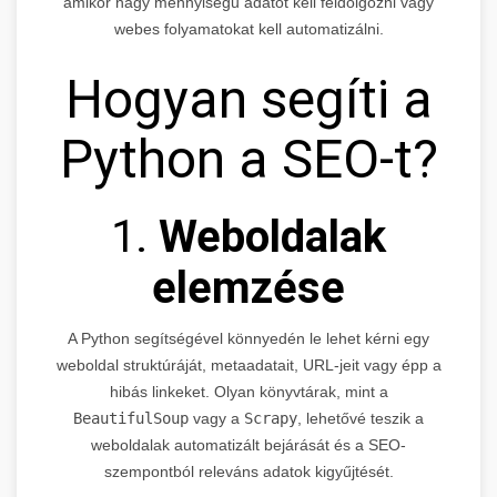
amikor nagy mennyiségű adatot kell feldolgozni vagy
webes folyamatokat kell automatizálni.
Hogyan segíti a
Python a SEO-t?
1.
Weboldalak
elemzése
A Python segítségével könnyedén le lehet kérni egy
weboldal struktúráját, metaadatait, URL-jeit vagy épp a
hibás linkeket. Olyan könyvtárak, mint a
BeautifulSoup
vagy a
Scrapy
, lehetővé teszik a
weboldalak automatizált bejárását és a SEO-
szempontból releváns adatok kigyűjtését.