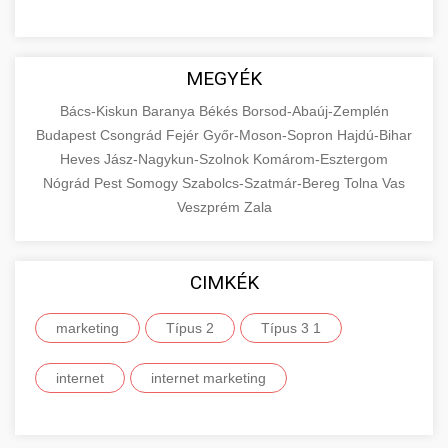
MEGYÉK
Bács-Kiskun
Baranya
Békés
Borsod-Abaúj-Zemplén
Budapest
Csongrád
Fejér
Győr-Moson-Sopron
Hajdú-Bihar
Heves
Jász-Nagykun-Szolnok
Komárom-Esztergom
Nógrád
Pest
Somogy
Szabolcs-Szatmár-Bereg
Tolna
Vas
Veszprém
Zala
CIMKÉK
marketing
Típus 2
Típus 3 1
internet
internet marketing