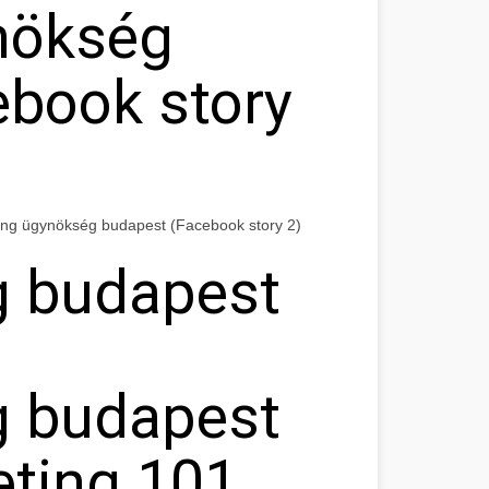
nökség
ebook story
ing ügynökség budapest (Facebook story 2)
 budapest
 budapest
eting 101