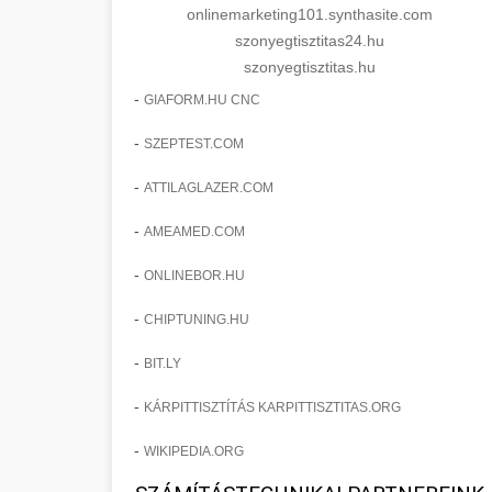
onlinemarketing101.synthasite.com
szonyegtisztitas24.hu
szonyegtisztitas.hu
-
GIAFORM.HU CNC
-
SZEPTEST.COM
-
ATTILAGLAZER.COM
-
AMEAMED.COM
-
ONLINEBOR.HU
-
CHIPTUNING.HU
-
BIT.LY
-
KÁRPITTISZTÍTÁS KARPITTISZTITAS.ORG
-
WIKIPEDIA.ORG