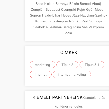
Bács-Kiskun
Baranya
Békés
Borsod-Abaúj-
Zemplén
Budapest
Csongrád
Fejér
Győr-Moson-
Sopron
Hajdú-Bihar
Heves
Jász-Nagykun-Szolnok
Komárom-Esztergom
Nógrád
Pest
Somogy
Szabolcs-Szatmár-Bereg
Tolna
Vas
Veszprém
Zala
CIMKÉK
marketing
Típus 2
Típus 3 1
internet
internet marketing
KIEMELT PARTNEREINK
Kisautok.hu és
konténer rendelés