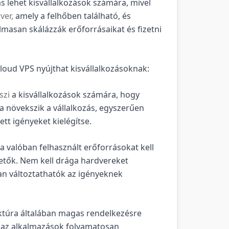
tás lehet kisvállalkozások számára, mivel
ver,
amely a felhőben található, és
lmasan skálázzák erőforrásaikat és fizetni
cloud VPS nyújthat kisvállalkozásoknak:
szi
a kisvállalkozások számára, hogy
a növekszik a vállalkozás, egyszerűen
t igényeket kielégítse.
 valóban felhasznált erőforrásokat kell
hetők. Nem kell drága hardvereket
san változtathatók az igényeknek
uktúra általában magas rendelkezésre
 és az alkalmazások folyamatosan