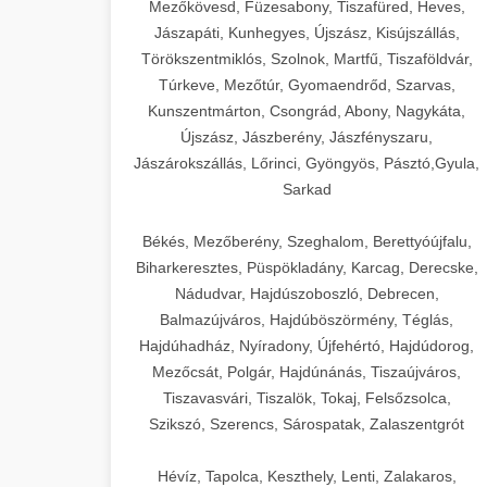
Mezőkövesd, Füzesabony, Tiszafüred, Heves,
Jászapáti, Kunhegyes, Újszász, Kisújszállás,
Törökszentmiklós, Szolnok, Martfű, Tiszaföldvár,
Túrkeve, Mezőtúr, Gyomaendrőd, Szarvas,
Kunszentmárton, Csongrád, Abony, Nagykáta,
Újszász, Jászberény, Jászfényszaru,
Jászárokszállás, Lőrinci, Gyöngyös, Pásztó,Gyula,
Sarkad
Békés, Mezőberény, Szeghalom, Berettyóújfalu,
Biharkeresztes, Püspökladány, Karcag, Derecske,
Nádudvar, Hajdúszoboszló, Debrecen,
Balmazújváros, Hajdúböszörmény, Téglás,
Hajdúhadház, Nyíradony, Újfehértó, Hajdúdorog,
Mezőcsát, Polgár, Hajdúnánás, Tiszaújváros,
Tiszavasvári, Tiszalök, Tokaj, Felsőzsolca,
Szikszó, Szerencs, Sárospatak, Zalaszentgrót
Hévíz, Tapolca, Keszthely, Lenti, Zalakaros,