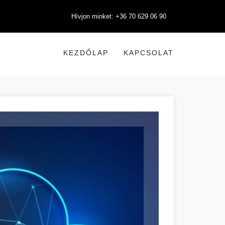
Hívjon minket: +36 70 629 06 90
KEZDŐLAP
KAPCSOLAT