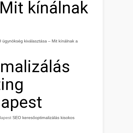
Mit kínálnak
 ügynökség kiválasztása – Mit kínálnak a
malizálás
ing
apest
udapest
SEO keresőoptimalizálás kisokos