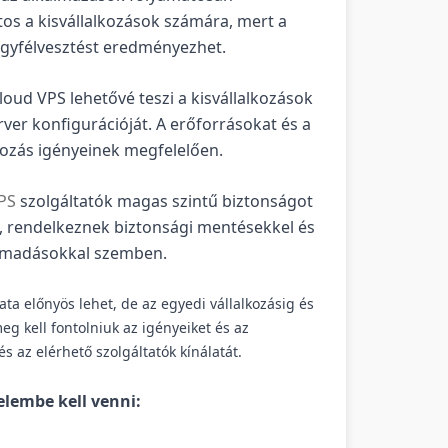
s a kisvállalkozások számára, mert a
 ügyfélvesztést eredményezhet.
oud VPS lehetővé teszi a kisvállalkozások
rver konfigurációját. A erőforrásokat és a
lkozás igényeinek megfelelően.
PS
szolgáltatók magas szintű biztonságot
k, rendelkeznek biztonsági mentésekkel és
s támadásokkal szemben.
a előnyös lehet, de az egyedi vállalkozásig és
eg kell fontolniuk az igényeiket és az
s az elérhető szolgáltatók kínálatát.
lembe kell venni: