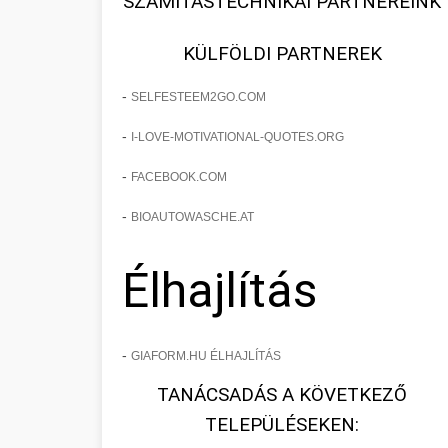
SZÁMÍTÁSTECHNIKAI PARTNEREINK
KÜLFÖLDI PARTNEREK
-
SELFESTEEM2GO.COM
-
I-LOVE-MOTIVATIONAL-QUOTES.ORG
-
FACEBOOK.COM
-
BIOAUTOWASCHE.AT
Élhajlítás
-
GIAFORM.HU ÉLHAJLÍTÁS
TANÁCSADÁS A KÖVETKEZŐ
TELEPÜLÉSEKEN: