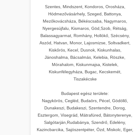
Szentes, Mindszent, Kondoros, Orosháza,
Hódmezővásárhely, Szeged, Battonya,
Mezőkovácsháza, Békéscsaba, Nagymaros,
Nyergesújfalu, Kismaros, Göd,Szob, Rétság,
Balassagyarmat, Romhány, Hollókő, Szécsény,
Aszód, Hatvan, Monor, Lajosmizse, Soltvadkert,
Kiskőrös, Kecel, Dusnok, Kiskunhalas,
Jánoshalma, Bácsalmás, Kelebia, Röszke,
Mórahalom, Kiskunmajsa, Kistelek,
Kiskunfélegyháza, Bugac, Kecskemét,
Tiszakécske
Budapest egész területe:
Nagykörös, Cegléd, Budaörs, Pécel, Gödöllő,
Dunakeszi, Budakeszi, Szentendre, Dorog,
Esztergom, Visegrád, Mátrafüred, Bátonyterenye,
Salgótarján,Rudabánya, Szendrő, Edelény,
Kazincbarcika, Sajószentpéter, Ózd, Miskolc, Eger,