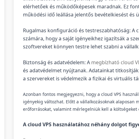
elérhetőek és működőképesek maradnak. Ez fonto
működési idő leállása jelentős bevételkiesést és
Rugalmas konfiguráció és testreszabhatóság: A cl
számára, hogy a saját igényeikhez igazítsák a sze
szoftvereket könnyen testre lehet szabni a válla
Biztonság és adatvédelem: A
megbízható cloud V
és adatvédelmet nyújtanak. Adatainkat titkosítjá
a szervereket is védelmezik a fizikai és virtuáli
Azonban fontos megjegyezni, hogy a cloud VPS használat
igényekig változhat. Előtt a vállalkozásoknak alaposan m
erőforrásokat, valamint mérlegelniük kell a költségeket é
A cloud VPS használatához néhány dolgot figye