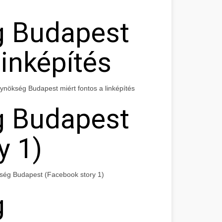
g Budapest
linképítés
nökség Budapest miért fontos a linképítés
g Budapest
y 1)
ég Budapest (Facebook story 1)
g