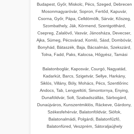
Budapest, Győr, Miskolc, Pécs, Szeged, Debrecen
Mosonmagyaróvár, Sopron, Fertőd, Kapuvár,
Csorna, Győr, Pápa, Celldömölk, Sárvár, Kőszeg,
Szombathely, Ják, Körmend, Szentgotthárd,
Csepreg, Zalalövő, Vasvár, Jánosháza, Devecser,
Ajka, Sümeg, Pécsvárad, Komló, Sásd, Dombóvár,
Bonyhád, Bátaszék, Baja, Bácsalmás, Szekszárd,
Tolna, Fadd, Paks, Kalocsa, Hőgyész, Tamási
Balatonboglár, Kaposvár, Csurgó, Nagyatád,
Kadarkút, Barcs, Szigetvár, Sellye, Harkány,
Siklós, Villány, Bóly, Mohács, Pécs, Szentlőrinc
Andocs, Tab, Lengyeltóti, Simontornya, Enying,
Dunaföldvár, Solt, Szabadszállás, Sárbogárd,
Dunaújváros, Kunszentmiklós, Ráckeve, Gárdony,
Székesfehérvár, Balatonföldvár, Siófok,
Balatonalmádi, Polgárdi, Balatonfűzfő,
Balatonfüred, Veszprém, Sátoraljaújhely