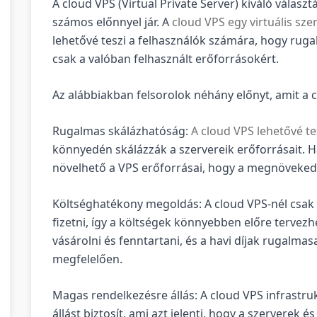
A cloud VPS (Virtual Private Server) kiváló válasz
számos előnnyel jár. A
cloud VPS egy virtuális szer
lehetővé teszi a felhasználók számára, hogy ruga
csak a valóban felhasznált erőforrásokért.
Az alábbiakban felsorolok néhány előnyt, amit a 
Rugalmas skálázhatóság:
A cloud VPS lehetővé te
könnyedén skálázzák a szervereik erőforrásait. H
növelhető a VPS erőforrásai, hogy a megnövekedet
Költséghatékony megoldás: A cloud VPS-nél csak a
fizetni, így a költségek könnyebben előre tervez
vásárolni és fenntartani, és a havi díjak rugalma
megfelelően.
Magas rendelkezésre állás: A cloud VPS infrastr
állást biztosít, ami azt jelenti, hogy a szerverek