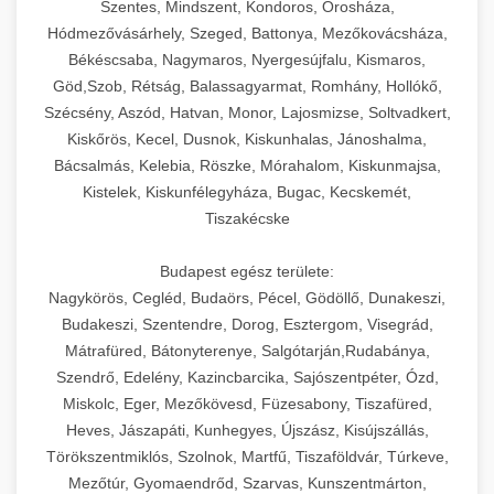
Szentes, Mindszent, Kondoros, Orosháza,
Hódmezővásárhely, Szeged, Battonya, Mezőkovácsháza,
Békéscsaba, Nagymaros, Nyergesújfalu, Kismaros,
Göd,Szob, Rétság, Balassagyarmat, Romhány, Hollókő,
Szécsény, Aszód, Hatvan, Monor, Lajosmizse, Soltvadkert,
Kiskőrös, Kecel, Dusnok, Kiskunhalas, Jánoshalma,
Bácsalmás, Kelebia, Röszke, Mórahalom, Kiskunmajsa,
Kistelek, Kiskunfélegyháza, Bugac, Kecskemét,
Tiszakécske
Budapest egész területe:
Nagykörös, Cegléd, Budaörs, Pécel, Gödöllő, Dunakeszi,
Budakeszi, Szentendre, Dorog, Esztergom, Visegrád,
Mátrafüred, Bátonyterenye, Salgótarján,Rudabánya,
Szendrő, Edelény, Kazincbarcika, Sajószentpéter, Ózd,
Miskolc, Eger, Mezőkövesd, Füzesabony, Tiszafüred,
Heves, Jászapáti, Kunhegyes, Újszász, Kisújszállás,
Törökszentmiklós, Szolnok, Martfű, Tiszaföldvár, Túrkeve,
Mezőtúr, Gyomaendrőd, Szarvas, Kunszentmárton,