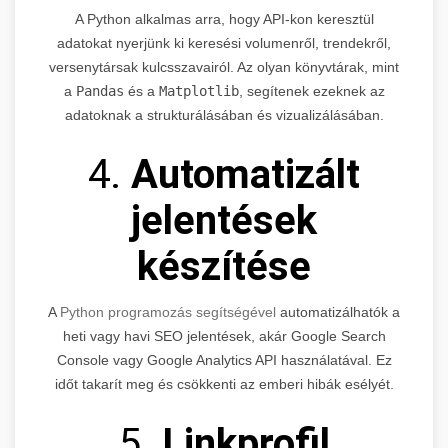
A Python alkalmas arra, hogy API-kon keresztül
adatokat nyerjünk ki keresési volumenről, trendekről,
versenytársak kulcsszavairól. Az olyan könyvtárak, mint
a
Pandas
és a
Matplotlib
, segítenek ezeknek az
adatoknak a strukturálásában és vizualizálásában.
4.
Automatizált
jelentések
készítése
A
Python programozás segítségével
automatizálhatók a
heti vagy havi SEO jelentések, akár Google Search
Console vagy Google Analytics API használatával. Ez
időt takarít meg és csökkenti az emberi hibák esélyét.
5.
Linkprofil