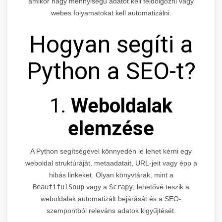
amikor nagy mennyiségű adatot kell feldolgozni vagy
webes folyamatokat kell automatizálni.
Hogyan segíti a
Python a SEO-t?
1.
Weboldalak
elemzése
A Python segítségével könnyedén le lehet kérni egy
weboldal struktúráját, metaadatait, URL-jeit vagy épp a
hibás linkeket. Olyan könyvtárak, mint a
BeautifulSoup
vagy a
Scrapy
, lehetővé teszik a
weboldalak automatizált bejárását és a SEO-
szempontból releváns adatok kigyűjtését.