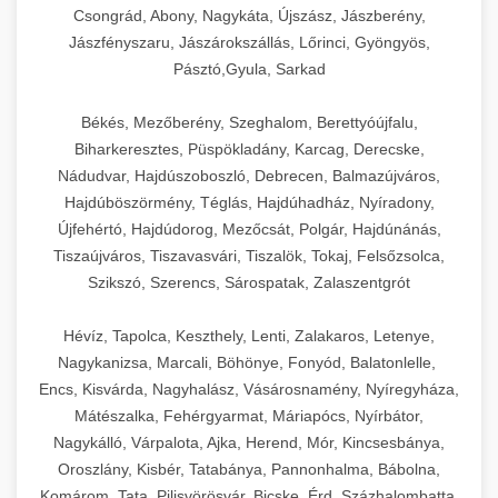
Csongrád, Abony, Nagykáta, Újszász, Jászberény,
Jászfényszaru, Jászárokszállás, Lőrinci, Gyöngyös,
Pásztó,Gyula, Sarkad
Békés, Mezőberény, Szeghalom, Berettyóújfalu,
Biharkeresztes, Püspökladány, Karcag, Derecske,
Nádudvar, Hajdúszoboszló, Debrecen, Balmazújváros,
Hajdúböszörmény, Téglás, Hajdúhadház, Nyíradony,
Újfehértó, Hajdúdorog, Mezőcsát, Polgár, Hajdúnánás,
Tiszaújváros, Tiszavasvári, Tiszalök, Tokaj, Felsőzsolca,
Szikszó, Szerencs, Sárospatak, Zalaszentgrót
Hévíz, Tapolca, Keszthely, Lenti, Zalakaros, Letenye,
Nagykanizsa, Marcali, Böhönye, Fonyód, Balatonlelle,
Encs, Kisvárda, Nagyhalász, Vásárosnamény, Nyíregyháza,
Mátészalka, Fehérgyarmat, Máriapócs, Nyírbátor,
Nagykálló, Várpalota, Ajka, Herend, Mór, Kincsesbánya,
Oroszlány, Kisbér, Tatabánya, Pannonhalma, Bábolna,
Komárom, Tata, Pilisvörösvár, Bicske, Érd, Százhalombatta,