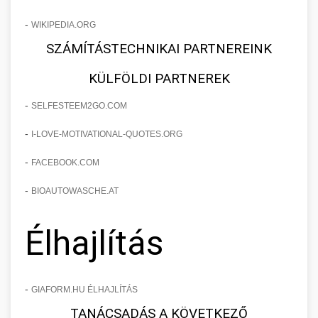
-
WIKIPEDIA.ORG
SZÁMÍTÁSTECHNIKAI PARTNEREINK
KÜLFÖLDI PARTNEREK
-
SELFESTEEM2GO.COM
-
I-LOVE-MOTIVATIONAL-QUOTES.ORG
-
FACEBOOK.COM
-
BIOAUTOWASCHE.AT
Élhajlítás
-
GIAFORM.HU ÉLHAJLÍTÁS
TANÁCSADÁS A KÖVETKEZŐ