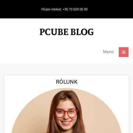
Hívjon minket: +36 70 629 06 90
Menü
RÓLUNK