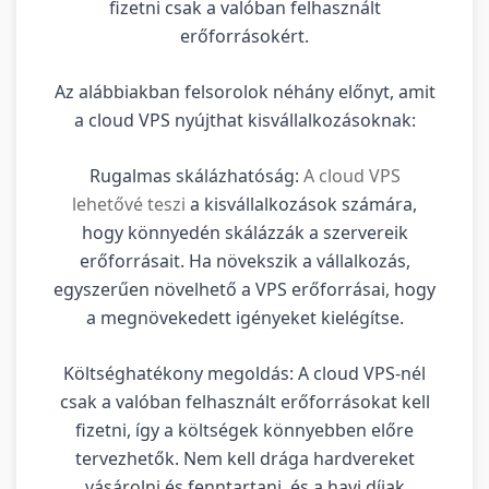
fizetni csak a valóban felhasznált
erőforrásokért.
Az alábbiakban felsorolok néhány előnyt, amit
a cloud VPS nyújthat kisvállalkozásoknak:
Rugalmas skálázhatóság:
A cloud VPS
lehetővé teszi
a kisvállalkozások számára,
hogy könnyedén skálázzák a szervereik
erőforrásait. Ha növekszik a vállalkozás,
egyszerűen növelhető a VPS erőforrásai, hogy
a megnövekedett igényeket kielégítse.
Költséghatékony megoldás: A cloud VPS-nél
csak a valóban felhasznált erőforrásokat kell
fizetni, így a költségek könnyebben előre
tervezhetők. Nem kell drága hardvereket
vásárolni és fenntartani, és a havi díjak