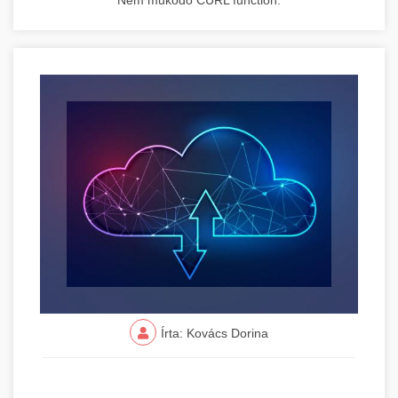
Nem működő CURL function.
Írta: Kovács Dorina