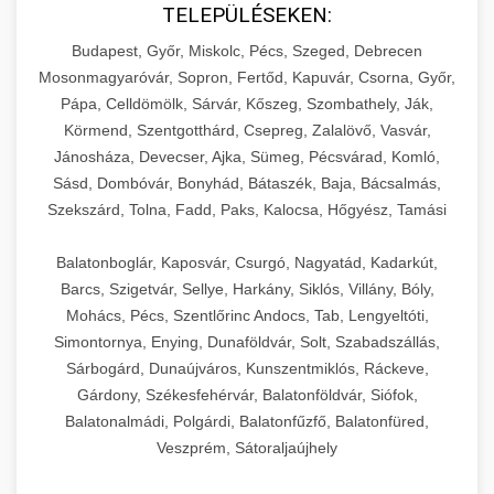
TELEPÜLÉSEKEN:
Budapest, Győr, Miskolc, Pécs, Szeged, Debrecen
Mosonmagyaróvár, Sopron, Fertőd, Kapuvár, Csorna, Győr,
Pápa, Celldömölk, Sárvár, Kőszeg, Szombathely, Ják,
Körmend, Szentgotthárd, Csepreg, Zalalövő, Vasvár,
Jánosháza, Devecser, Ajka, Sümeg, Pécsvárad, Komló,
Sásd, Dombóvár, Bonyhád, Bátaszék, Baja, Bácsalmás,
Szekszárd, Tolna, Fadd, Paks, Kalocsa, Hőgyész, Tamási
Balatonboglár, Kaposvár, Csurgó, Nagyatád, Kadarkút,
Barcs, Szigetvár, Sellye, Harkány, Siklós, Villány, Bóly,
Mohács, Pécs, Szentlőrinc Andocs, Tab, Lengyeltóti,
Simontornya, Enying, Dunaföldvár, Solt, Szabadszállás,
Sárbogárd, Dunaújváros, Kunszentmiklós, Ráckeve,
Gárdony, Székesfehérvár, Balatonföldvár, Siófok,
Balatonalmádi, Polgárdi, Balatonfűzfő, Balatonfüred,
Veszprém, Sátoraljaújhely