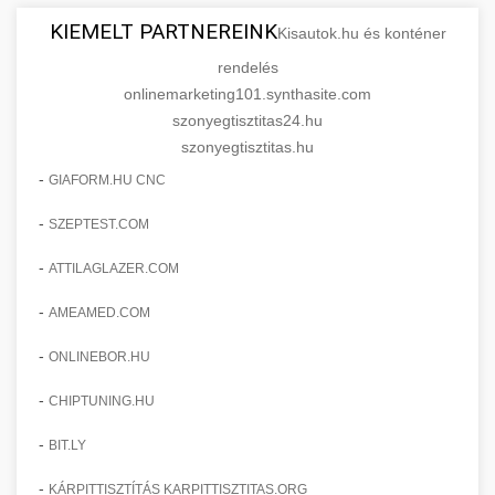
KIEMELT PARTNEREINK
Kisautok.hu és konténer
rendelés
onlinemarketing101.synthasite.com
szonyegtisztitas24.hu
szonyegtisztitas.hu
-
GIAFORM.HU CNC
-
SZEPTEST.COM
-
ATTILAGLAZER.COM
-
AMEAMED.COM
-
ONLINEBOR.HU
-
CHIPTUNING.HU
-
BIT.LY
-
KÁRPITTISZTÍTÁS KARPITTISZTITAS.ORG