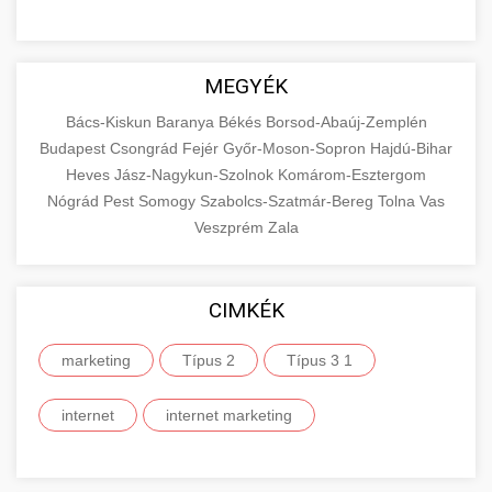
MEGYÉK
Bács-Kiskun
Baranya
Békés
Borsod-Abaúj-Zemplén
Budapest
Csongrád
Fejér
Győr-Moson-Sopron
Hajdú-Bihar
Heves
Jász-Nagykun-Szolnok
Komárom-Esztergom
Nógrád
Pest
Somogy
Szabolcs-Szatmár-Bereg
Tolna
Vas
Veszprém
Zala
CIMKÉK
marketing
Típus 2
Típus 3 1
internet
internet marketing