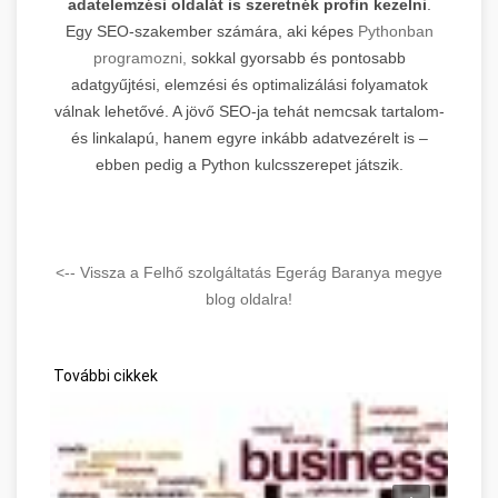
adatelemzési oldalát is szeretnék profin kezelni
.
Egy SEO-szakember számára, aki képes
Pythonban
programozni,
sokkal gyorsabb és pontosabb
adatgyűjtési, elemzési és optimalizálási folyamatok
válnak lehetővé. A jövő SEO-ja tehát nemcsak tartalom-
és linkalapú, hanem egyre inkább adatvezérelt is –
ebben pedig a Python kulcsszerepet játszik.
<-- Vissza a Felhő szolgáltatás Egerág Baranya megye
blog oldalra!
További cikkek