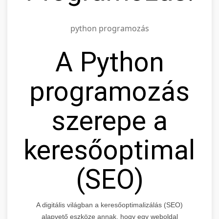
python programozás
A Python
programozás
szerepe a
keresőoptimali
(SEO)
A digitális világban a keresőoptimalizálás (SEO)
alapvető eszköze annak, hogy egy weboldal