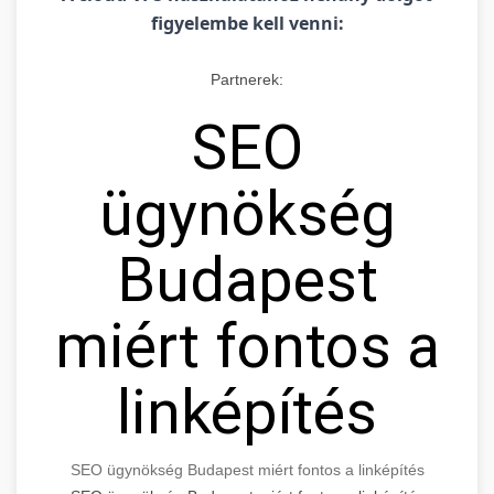
figyelembe kell venni:
Partnerek:
SEO
ügynökség
Budapest
miért fontos a
linképítés
SEO ügynökség Budapest miért fontos a linképítés