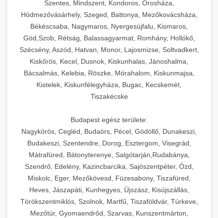
Szentes, Mindszent, Kondoros, Orosháza,
Hódmezővásárhely, Szeged, Battonya, Mezőkovácsháza,
Békéscsaba, Nagymaros, Nyergesújfalu, Kismaros,
Göd,Szob, Rétság, Balassagyarmat, Romhány, Hollókő,
Szécsény, Aszód, Hatvan, Monor, Lajosmizse, Soltvadkert,
Kiskőrös, Kecel, Dusnok, Kiskunhalas, Jánoshalma,
Bácsalmás, Kelebia, Röszke, Mórahalom, Kiskunmajsa,
Kistelek, Kiskunfélegyháza, Bugac, Kecskemét,
Tiszakécske
Budapest egész területe:
Nagykörös, Cegléd, Budaörs, Pécel, Gödöllő, Dunakeszi,
Budakeszi, Szentendre, Dorog, Esztergom, Visegrád,
Mátrafüred, Bátonyterenye, Salgótarján,Rudabánya,
Szendrő, Edelény, Kazincbarcika, Sajószentpéter, Ózd,
Miskolc, Eger, Mezőkövesd, Füzesabony, Tiszafüred,
Heves, Jászapáti, Kunhegyes, Újszász, Kisújszállás,
Törökszentmiklós, Szolnok, Martfű, Tiszaföldvár, Túrkeve,
Mezőtúr, Gyomaendrőd, Szarvas, Kunszentmárton,