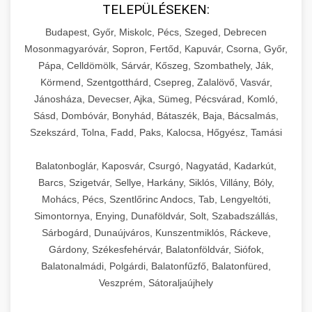
TELEPÜLÉSEKEN:
Budapest, Győr, Miskolc, Pécs, Szeged, Debrecen
Mosonmagyaróvár, Sopron, Fertőd, Kapuvár, Csorna, Győr,
Pápa, Celldömölk, Sárvár, Kőszeg, Szombathely, Ják,
Körmend, Szentgotthárd, Csepreg, Zalalövő, Vasvár,
Jánosháza, Devecser, Ajka, Sümeg, Pécsvárad, Komló,
Sásd, Dombóvár, Bonyhád, Bátaszék, Baja, Bácsalmás,
Szekszárd, Tolna, Fadd, Paks, Kalocsa, Hőgyész, Tamási
Balatonboglár, Kaposvár, Csurgó, Nagyatád, Kadarkút,
Barcs, Szigetvár, Sellye, Harkány, Siklós, Villány, Bóly,
Mohács, Pécs, Szentlőrinc Andocs, Tab, Lengyeltóti,
Simontornya, Enying, Dunaföldvár, Solt, Szabadszállás,
Sárbogárd, Dunaújváros, Kunszentmiklós, Ráckeve,
Gárdony, Székesfehérvár, Balatonföldvár, Siófok,
Balatonalmádi, Polgárdi, Balatonfűzfő, Balatonfüred,
Veszprém, Sátoraljaújhely