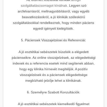
szolgáltatáscsomagot kínálnak.
Legyen szó
arcfelvarrásról, mellnagyobbításról, vagy egyéb
beavatkozásokról, a jó klinikák széleskörű
szolgáltatásokkal rendelkeznek, hogy minden páciens
egyedi igényeit kielégítsék.
5. Páciensek Visszajelzései és Referenciái:
A jó esztétikai sebészetek büszkék a elégedett
pácienseikre. Az online visszajelzések, az elégedettségi
indexek és a referencia esetek mind segítenek abban,
hogy egy klinika hírnevét megítéljük. A pozitív
visszajelzések és a páciensek elégedettsége
megbízható jelzője lehet a klinikának.
6. Személyre Szabott Konzultációk:
A jó esztétikai sebészetek kiemelkedő figyelmet