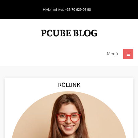
Hívjon minket: +36 70 629 06 90
Menü
RÓLUNK