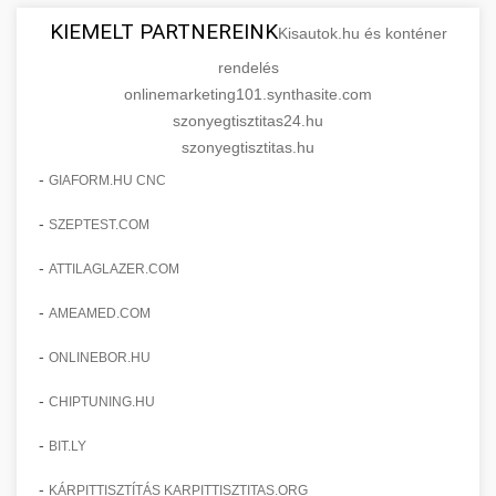
KIEMELT PARTNEREINK
Kisautok.hu és konténer
rendelés
onlinemarketing101.synthasite.com
szonyegtisztitas24.hu
szonyegtisztitas.hu
-
GIAFORM.HU CNC
-
SZEPTEST.COM
-
ATTILAGLAZER.COM
-
AMEAMED.COM
-
ONLINEBOR.HU
-
CHIPTUNING.HU
-
BIT.LY
-
KÁRPITTISZTÍTÁS KARPITTISZTITAS.ORG