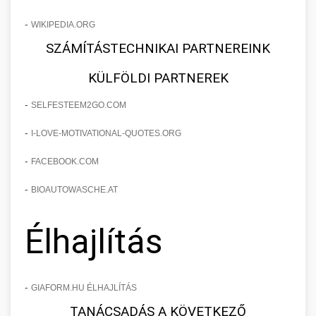
-
WIKIPEDIA.ORG
SZÁMÍTÁSTECHNIKAI PARTNEREINK
KÜLFÖLDI PARTNEREK
-
SELFESTEEM2GO.COM
-
I-LOVE-MOTIVATIONAL-QUOTES.ORG
-
FACEBOOK.COM
-
BIOAUTOWASCHE.AT
Élhajlítás
-
GIAFORM.HU ÉLHAJLÍTÁS
TANÁCSADÁS A KÖVETKEZŐ