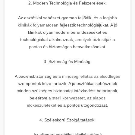
2. Modern Technológia és Felszerelések:
Az esztétikai sebészet gyorsan fejlődik, és
a legjobb
klinikák folyamatosan
fejlesztik technológiájukat. A jó
klinikák olyan modern berendezéseket és
technológiákat alkalmaznak,
amelyek biztosítják a
pontos
és biztonságos beavatkozásokat.
3. Biztonság és Minőség:
A páciensbiztonság és
a minőségi ellátás az elsődleges
szempontok közé tartozik. A jó esztétikai sebészetek
minden szükséges biztonsági intézkedést betartanak,
beleértve
a steril környezetet, az alapos
előkészületeket
és a pontos utógondozást.
4. Széleskörű Szolgáltatások:
Az elismert esztétikai klinikák
átfogó