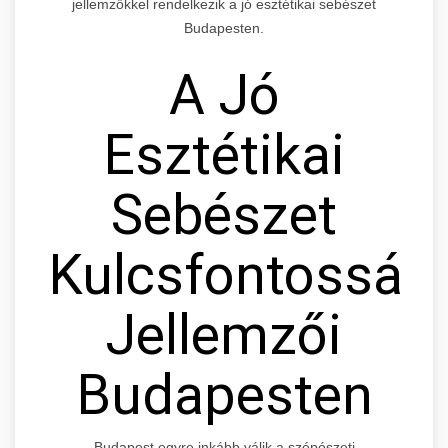
jellemzőkkel rendelkezik a jó esztétikai sebészet
Budapesten.
A Jó
Esztétikai
Sebészet
Kulcsfontosság
Jellemzői
Budapesten
Budapest egyre inkább válik a szépészeti