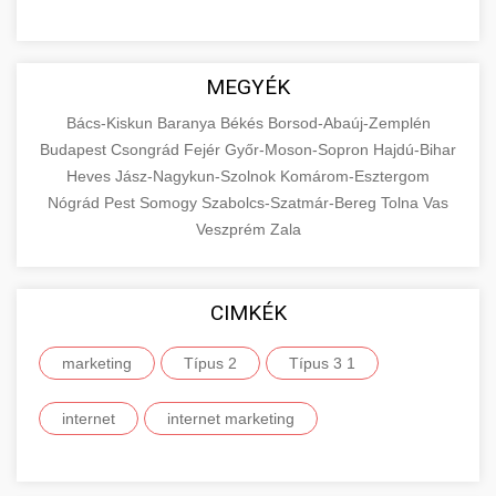
MEGYÉK
Bács-Kiskun
Baranya
Békés
Borsod-Abaúj-Zemplén
Budapest
Csongrád
Fejér
Győr-Moson-Sopron
Hajdú-Bihar
Heves
Jász-Nagykun-Szolnok
Komárom-Esztergom
Nógrád
Pest
Somogy
Szabolcs-Szatmár-Bereg
Tolna
Vas
Veszprém
Zala
CIMKÉK
marketing
Típus 2
Típus 3 1
internet
internet marketing