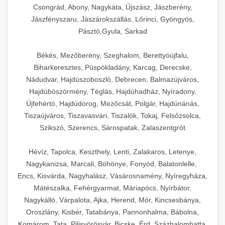
Csongrád, Abony, Nagykáta, Újszász, Jászberény,
Jászfényszaru, Jászárokszállás, Lőrinci, Gyöngyös,
Pásztó,Gyula, Sarkad
Békés, Mezőberény, Szeghalom, Berettyóújfalu,
Biharkeresztes, Püspökladány, Karcag, Derecske,
Nádudvar, Hajdúszoboszló, Debrecen, Balmazújváros,
Hajdúböszörmény, Téglás, Hajdúhadház, Nyíradony,
Újfehértó, Hajdúdorog, Mezőcsát, Polgár, Hajdúnánás,
Tiszaújváros, Tiszavasvári, Tiszalök, Tokaj, Felsőzsolca,
Szikszó, Szerencs, Sárospatak, Zalaszentgrót
Hévíz, Tapolca, Keszthely, Lenti, Zalakaros, Letenye,
Nagykanizsa, Marcali, Böhönye, Fonyód, Balatonlelle,
Encs, Kisvárda, Nagyhalász, Vásárosnamény, Nyíregyháza,
Mátészalka, Fehérgyarmat, Máriapócs, Nyírbátor,
Nagykálló, Várpalota, Ajka, Herend, Mór, Kincsesbánya,
Oroszlány, Kisbér, Tatabánya, Pannonhalma, Bábolna,
Komárom, Tata, Pilisvörösvár, Bicske, Érd, Százhalombatta,