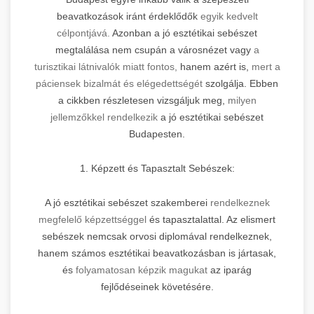
beavatkozások iránt érdeklődők
egyik kedvelt
célpontjává.
Azonban a jó esztétikai sebészet
megtalálása nem csupán a városnézet vagy
a
turisztikai látnivalók miatt fontos,
hanem azért is,
mert a
páciensek bizalmát és elégedettségét
szolgálja. Ebben
a cikkben részletesen vizsgáljuk meg,
milyen
jellemzőkkel rendelkezik
a jó esztétikai sebészet
Budapesten.
1. Képzett és Tapasztalt Sebészek:
A jó esztétikai sebészet szakemberei
rendelkeznek
megfelelő képzettséggel
és tapasztalattal. Az elismert
sebészek nemcsak orvosi diplomával rendelkeznek,
hanem számos esztétikai beavatkozásban is jártasak,
és
folyamatosan képzik magukat
az iparág
fejlődéseinek követésére.