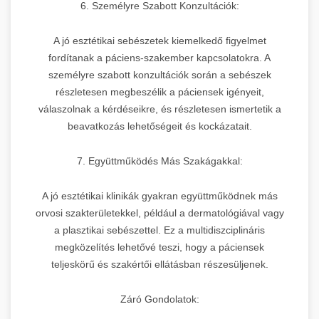
6. Személyre Szabott Konzultációk:
A jó esztétikai sebészetek kiemelkedő figyelmet
fordítanak a páciens-szakember kapcsolatokra. A
személyre szabott konzultációk során a sebészek
részletesen megbeszélik a páciensek igényeit,
válaszolnak a kérdéseikre, és részletesen ismertetik a
beavatkozás lehetőségeit és kockázatait.
7. Együttműködés Más Szakágakkal:
A jó esztétikai klinikák gyakran együttműködnek más
orvosi szakterületekkel, például a dermatológiával vagy
a plasztikai sebészettel. Ez a multidiszciplináris
megközelítés lehetővé teszi, hogy a páciensek
teljeskörű és szakértői ellátásban részesüljenek.
Záró Gondolatok: