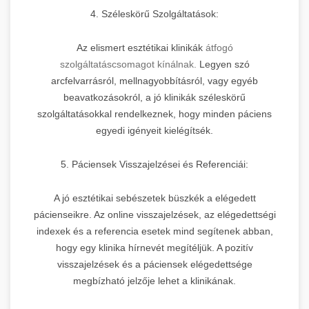
4. Széleskörű Szolgáltatások:
Az elismert esztétikai klinikák
átfogó
szolgáltatáscsomagot kínálnak.
Legyen szó
arcfelvarrásról, mellnagyobbításról, vagy egyéb
beavatkozásokról, a jó klinikák széleskörű
szolgáltatásokkal rendelkeznek, hogy minden páciens
egyedi igényeit kielégítsék.
5. Páciensek Visszajelzései és Referenciái:
A jó esztétikai sebészetek büszkék a elégedett
pácienseikre. Az online visszajelzések, az elégedettségi
indexek és a referencia esetek mind segítenek abban,
hogy egy klinika hírnevét megítéljük. A pozitív
visszajelzések és a páciensek elégedettsége
megbízható jelzője lehet a klinikának.