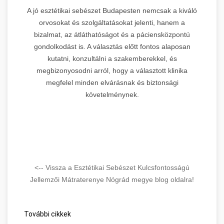
A jó esztétikai sebészet Budapesten nemcsak a kiváló
orvosokat és szolgáltatásokat jelenti, hanem a
bizalmat, az átláthatóságot és a páciensközpontú
gondolkodást is. A választás előtt fontos alaposan
kutatni, konzultálni a szakemberekkel, és
megbizonyosodni arról, hogy a választott klinika
megfelel minden elvárásnak és biztonsági
követelménynek.
<-- Vissza a Esztétikai Sebészet Kulcsfontosságú
Jellemzői Mátraterenye Nógrád megye blog oldalra!
További cikkek