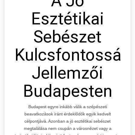
A Jó
Esztétikai
Sebészet
Kulcsfontosság
Jellemzői
Budapesten
Budapest egyre inkább válik a szépészeti
beavatkozások iránt érdeklődők egyik kedvelt
célpontjává. Azonban a jó esztétikai sebészet
megtalálása nem csupán a városnézet vagy a