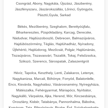
Csongrád, Abony, Nagykáta, Újszász, Jászberény,
Jászfényszaru, Jászárokszállás, Lőrinci, Gyöngyös,
Pásztó,Gyula, Sarkad
Békés, Mezőberény, Szeghalom, Berettyóújfalu,
Biharkeresztes, Püspökladány, Karcag, Derecske,
Nádudvar, Hajdúszoboszló, Debrecen, Balmazújváros,
Hajdúböszörmény, Téglás, Hajdúhadház, Nyíradony,
Újfehértó, Hajdúdorog, Mezőcsát, Polgár, Hajdúnánás,
Tiszaújváros, Tiszavasvári, Tiszalök, Tokaj, Felsőzsolca,
Szikszó, Szerencs, Sárospatak, Zalaszentgrót
Hévíz, Tapolca, Keszthely, Lenti, Zalakaros, Letenye,
Nagykanizsa, Marcali, Böhönye, Fonyód, Balatonlelle,
Encs, Kisvárda, Nagyhalász, Vásárosnamény, Nyíregyháza,
Mátészalka, Fehérgyarmat, Máriapócs, Nyírbátor,
Nagykálló, Várpalota, Ajka, Herend, Mór, Kincsesbánya,
Oroszlány, Kisbér, Tatabánya, Pannonhalma, Bábolna,
Komárom, Tata, Pilisvörösvár, Bicske, Érd, Százhalombatta,