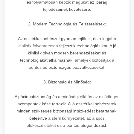
és
folyamatosan képzik magukat
az iparág
fejlődéseinek követésére.
2. Modern Technológia és Felszerelések:
Az esztétikai sebészet gyorsan fejlődik, és
a legjobb
klinikák folyamatosan
fejlesztik technológiájukat. A jó
klinikák olyan modern berendezéseket és
technológiákat alkalmaznak,
amelyek biztosítják a
pontos
és biztonságos beavatkozásokat.
3. Biztonság és Minőség:
A páciensbiztonság és
a minőségi ellátás az elsődleges
szempontok közé tartozik. A jó esztétikai sebészetek
minden szükséges biztonsági intézkedést betartanak,
beleértve
a steril környezetet, az alapos
előkészületeket
és a pontos utógondozást.