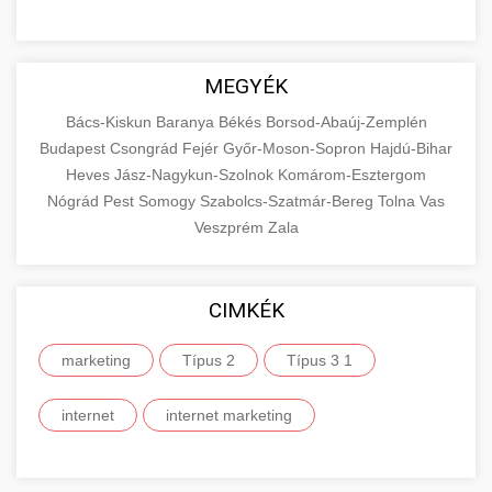
MEGYÉK
Bács-Kiskun
Baranya
Békés
Borsod-Abaúj-Zemplén
Budapest
Csongrád
Fejér
Győr-Moson-Sopron
Hajdú-Bihar
Heves
Jász-Nagykun-Szolnok
Komárom-Esztergom
Nógrád
Pest
Somogy
Szabolcs-Szatmár-Bereg
Tolna
Vas
Veszprém
Zala
CIMKÉK
marketing
Típus 2
Típus 3 1
internet
internet marketing