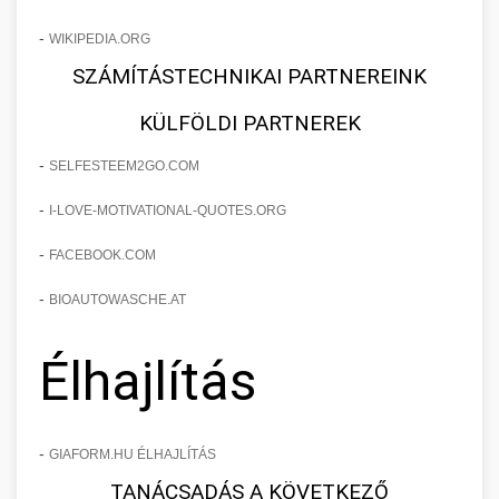
-
WIKIPEDIA.ORG
SZÁMÍTÁSTECHNIKAI PARTNEREINK
KÜLFÖLDI PARTNEREK
-
SELFESTEEM2GO.COM
-
I-LOVE-MOTIVATIONAL-QUOTES.ORG
-
FACEBOOK.COM
-
BIOAUTOWASCHE.AT
Élhajlítás
-
GIAFORM.HU ÉLHAJLÍTÁS
TANÁCSADÁS A KÖVETKEZŐ