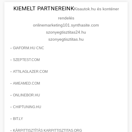
KIEMELT PARTNEREINK
Kisautok.hu és konténer
rendelés
onlinemarketing101.synthasite.com
szonyegtisztitas24.hu
szonyegtisztitas.hu
-
GIAFORM.HU CNC
-
SZEPTEST.COM
-
ATTILAGLAZER.COM
-
AMEAMED.COM
-
ONLINEBOR.HU
-
CHIPTUNING.HU
-
BIT.LY
-
KÁRPITTISZTÍTÁS KARPITTISZTITAS.ORG