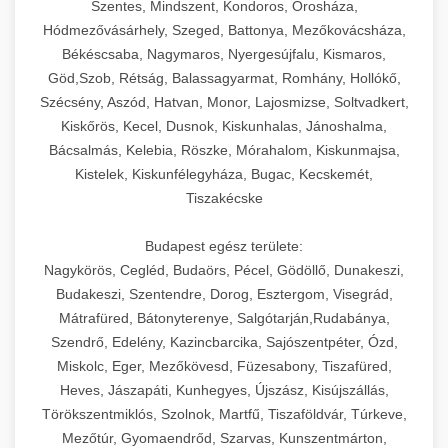
Szentes, Mindszent, Kondoros, Orosháza,
Hódmezővásárhely, Szeged, Battonya, Mezőkovácsháza,
Békéscsaba, Nagymaros, Nyergesújfalu, Kismaros,
Göd,Szob, Rétság, Balassagyarmat, Romhány, Hollókő,
Szécsény, Aszód, Hatvan, Monor, Lajosmizse, Soltvadkert,
Kiskőrös, Kecel, Dusnok, Kiskunhalas, Jánoshalma,
Bácsalmás, Kelebia, Röszke, Mórahalom, Kiskunmajsa,
Kistelek, Kiskunfélegyháza, Bugac, Kecskemét,
Tiszakécske
Budapest egész területe:
Nagykörös, Cegléd, Budaörs, Pécel, Gödöllő, Dunakeszi,
Budakeszi, Szentendre, Dorog, Esztergom, Visegrád,
Mátrafüred, Bátonyterenye, Salgótarján,Rudabánya,
Szendrő, Edelény, Kazincbarcika, Sajószentpéter, Ózd,
Miskolc, Eger, Mezőkövesd, Füzesabony, Tiszafüred,
Heves, Jászapáti, Kunhegyes, Újszász, Kisújszállás,
Törökszentmiklós, Szolnok, Martfű, Tiszaföldvár, Túrkeve,
Mezőtúr, Gyomaendrőd, Szarvas, Kunszentmárton,