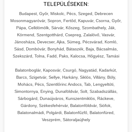
TELEPÜLÉSEKEN:
Budapest, Győr, Miskolc, Pécs, Szeged, Debrecen
Mosonmagyaróvár, Sopron, Fertőd, Kapuvár, Csorna, Győr,
Pápa, Celldömölk, Sárvár, Kőszeg, Szombathely, Ják,
Körmend, Szentgotthárd, Csepreg, Zalalövő, Vasvár,
Jánosháza, Devecser, Ajka, Sümeg, Pécsvárad, Komló,
Sásd, Dombóvár, Bonyhád, Bátaszék, Baja, Bácsalmás,
Szekszárd, Tolna, Fadd, Paks, Kalocsa, Hőgyész, Tamási
Balatonboglár, Kaposvár, Csurgó, Nagyatád, Kadarkút,
Barcs, Szigetvár, Sellye, Harkány, Siklós, Villány, Bóly,
Mohács, Pécs, Szentlőrinc Andocs, Tab, Lengyeltóti,
Simontornya, Enying, Dunaföldvár, Solt, Szabadszállás,
Sárbogárd, Dunaújváros, Kunszentmiklós, Ráckeve,
Gárdony, Székesfehérvár, Balatonföldvár, Siófok,
Balatonalmádi, Polgárdi, Balatonfűzfő, Balatonfüred,
Veszprém, Sátoraljaújhely