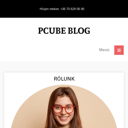
Hívjon minket: +36 70 629 06 90
Menü
RÓLUNK