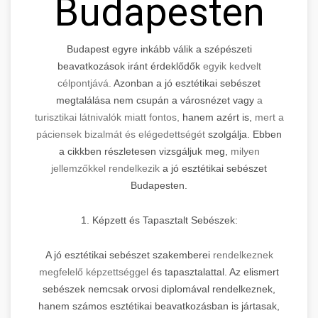
Budapesten
Budapest egyre inkább válik a szépészeti
beavatkozások iránt érdeklődők
egyik kedvelt
célpontjává.
Azonban a jó esztétikai sebészet
megtalálása nem csupán a városnézet vagy
a
turisztikai látnivalók miatt fontos,
hanem azért is,
mert a
páciensek bizalmát és elégedettségét
szolgálja. Ebben
a cikkben részletesen vizsgáljuk meg,
milyen
jellemzőkkel rendelkezik
a jó esztétikai sebészet
Budapesten.
1. Képzett és Tapasztalt Sebészek:
A jó esztétikai sebészet szakemberei
rendelkeznek
megfelelő képzettséggel
és tapasztalattal. Az elismert
sebészek nemcsak orvosi diplomával rendelkeznek,
hanem számos esztétikai beavatkozásban is jártasak,