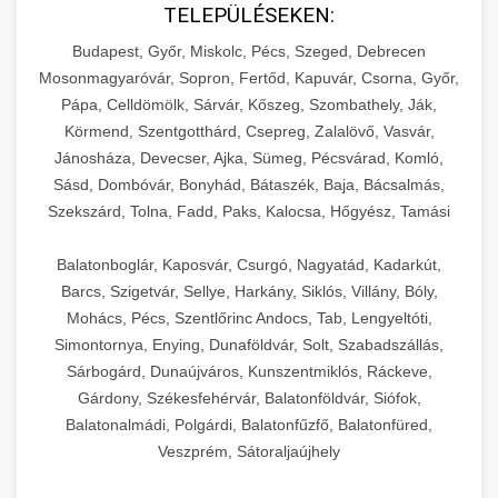
TELEPÜLÉSEKEN:
Budapest, Győr, Miskolc, Pécs, Szeged, Debrecen
Mosonmagyaróvár, Sopron, Fertőd, Kapuvár, Csorna, Győr,
Pápa, Celldömölk, Sárvár, Kőszeg, Szombathely, Ják,
Körmend, Szentgotthárd, Csepreg, Zalalövő, Vasvár,
Jánosháza, Devecser, Ajka, Sümeg, Pécsvárad, Komló,
Sásd, Dombóvár, Bonyhád, Bátaszék, Baja, Bácsalmás,
Szekszárd, Tolna, Fadd, Paks, Kalocsa, Hőgyész, Tamási
Balatonboglár, Kaposvár, Csurgó, Nagyatád, Kadarkút,
Barcs, Szigetvár, Sellye, Harkány, Siklós, Villány, Bóly,
Mohács, Pécs, Szentlőrinc Andocs, Tab, Lengyeltóti,
Simontornya, Enying, Dunaföldvár, Solt, Szabadszállás,
Sárbogárd, Dunaújváros, Kunszentmiklós, Ráckeve,
Gárdony, Székesfehérvár, Balatonföldvár, Siófok,
Balatonalmádi, Polgárdi, Balatonfűzfő, Balatonfüred,
Veszprém, Sátoraljaújhely