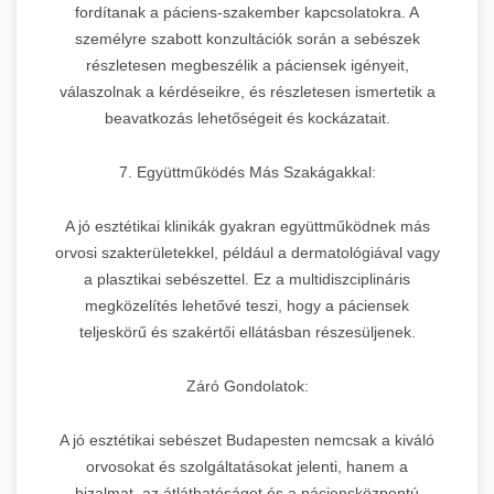
fordítanak a páciens-szakember kapcsolatokra. A
személyre szabott konzultációk során a sebészek
részletesen megbeszélik a páciensek igényeit,
válaszolnak a kérdéseikre, és részletesen ismertetik a
beavatkozás lehetőségeit és kockázatait.
7. Együttműködés Más Szakágakkal:
A jó esztétikai klinikák gyakran együttműködnek más
orvosi szakterületekkel, például a dermatológiával vagy
a plasztikai sebészettel. Ez a multidiszciplináris
megközelítés lehetővé teszi, hogy a páciensek
teljeskörű és szakértői ellátásban részesüljenek.
Záró Gondolatok:
A jó esztétikai sebészet Budapesten nemcsak a kiváló
orvosokat és szolgáltatásokat jelenti, hanem a
bizalmat, az átláthatóságot és a páciensközpontú