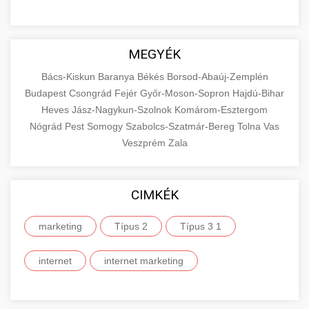
MEGYÉK
Bács-Kiskun
Baranya
Békés
Borsod-Abaúj-Zemplén
Budapest
Csongrád
Fejér
Győr-Moson-Sopron
Hajdú-Bihar
Heves
Jász-Nagykun-Szolnok
Komárom-Esztergom
Nógrád
Pest
Somogy
Szabolcs-Szatmár-Bereg
Tolna
Vas
Veszprém
Zala
CIMKÉK
marketing
Típus 2
Típus 3 1
internet
internet marketing