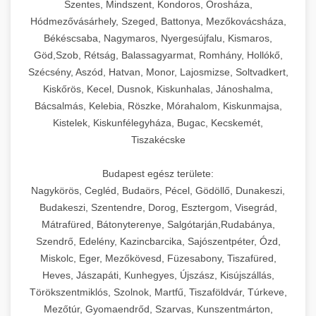
Szentes, Mindszent, Kondoros, Orosháza,
Hódmezővásárhely, Szeged, Battonya, Mezőkovácsháza,
Békéscsaba, Nagymaros, Nyergesújfalu, Kismaros,
Göd,Szob, Rétság, Balassagyarmat, Romhány, Hollókő,
Szécsény, Aszód, Hatvan, Monor, Lajosmizse, Soltvadkert,
Kiskőrös, Kecel, Dusnok, Kiskunhalas, Jánoshalma,
Bácsalmás, Kelebia, Röszke, Mórahalom, Kiskunmajsa,
Kistelek, Kiskunfélegyháza, Bugac, Kecskemét,
Tiszakécske
Budapest egész területe:
Nagykörös, Cegléd, Budaörs, Pécel, Gödöllő, Dunakeszi,
Budakeszi, Szentendre, Dorog, Esztergom, Visegrád,
Mátrafüred, Bátonyterenye, Salgótarján,Rudabánya,
Szendrő, Edelény, Kazincbarcika, Sajószentpéter, Ózd,
Miskolc, Eger, Mezőkövesd, Füzesabony, Tiszafüred,
Heves, Jászapáti, Kunhegyes, Újszász, Kisújszállás,
Törökszentmiklós, Szolnok, Martfű, Tiszaföldvár, Túrkeve,
Mezőtúr, Gyomaendrőd, Szarvas, Kunszentmárton,