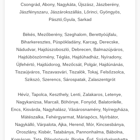
Csongrád, Abony, Nagykáta, Újszász, Jászberény,
Jászfényszaru, Jászárokszállás, Lőrinci, Gyöngyös,
Pásztó,Gyula, Sarkad
Békés, Mezőberény, Szeghalom, Berettyóújfalu,
Biharkeresztes, Püspökladány, Karcag, Derecske,
Nádudvar, Hajdúszoboszló, Debrecen, Balmazújváros,
Hajdúböszörmény, Téglás, Hajdúhadház, Nyíradony,
Újfehértó, Hajdúdorog, Mezőcsát, Polgár, Hajdúnánás,
Tiszaújváros, Tiszavasvári, Tiszalök, Tokaj, Felsőzsolca,
Szikszó, Szerencs, Sárospatak, Zalaszentgrót
Hévíz, Tapolca, Keszthely, Lenti, Zalakaros, Letenye,
Nagykanizsa, Marcali, Böhönye, Fonyód, Balatonlelle,
Encs, Kisvárda, Nagyhalász, Vásárosnamény, Nyíregyháza,
Mátészalka, Fehérgyarmat, Máriapócs, Nyírbátor,
Nagykálló, Várpalota, Ajka, Herend, Mór, Kincsesbánya,
Oroszlány, Kisbér, Tatabánya, Pannonhalma, Bábolna,
Komárom, Tata, Pilisvörösvár, Bicske, Érd, Százhalombatta,