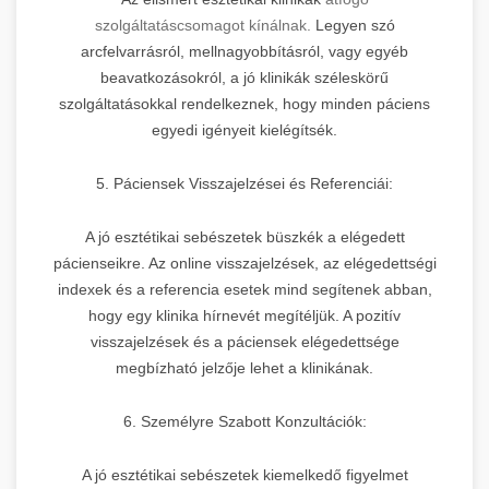
szolgáltatáscsomagot kínálnak.
Legyen szó
arcfelvarrásról, mellnagyobbításról, vagy egyéb
beavatkozásokról, a jó klinikák széleskörű
szolgáltatásokkal rendelkeznek, hogy minden páciens
egyedi igényeit kielégítsék.
5. Páciensek Visszajelzései és Referenciái:
A jó esztétikai sebészetek büszkék a elégedett
pácienseikre. Az online visszajelzések, az elégedettségi
indexek és a referencia esetek mind segítenek abban,
hogy egy klinika hírnevét megítéljük. A pozitív
visszajelzések és a páciensek elégedettsége
megbízható jelzője lehet a klinikának.
6. Személyre Szabott Konzultációk:
A jó esztétikai sebészetek kiemelkedő figyelmet