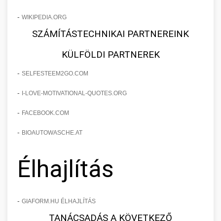
-
WIKIPEDIA.ORG
SZÁMÍTÁSTECHNIKAI PARTNEREINK
KÜLFÖLDI PARTNEREK
-
SELFESTEEM2GO.COM
-
I-LOVE-MOTIVATIONAL-QUOTES.ORG
-
FACEBOOK.COM
-
BIOAUTOWASCHE.AT
Élhajlítás
-
GIAFORM.HU ÉLHAJLÍTÁS
TANÁCSADÁS A KÖVETKEZŐ