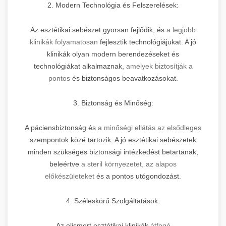
2. Modern Technológia és Felszerelések:
Az esztétikai sebészet gyorsan fejlődik, és
a legjobb
klinikák folyamatosan
fejlesztik technológiájukat. A jó
klinikák olyan modern berendezéseket és
technológiákat alkalmaznak,
amelyek biztosítják a
pontos
és biztonságos beavatkozásokat.
3. Biztonság és Minőség:
A páciensbiztonság és
a minőségi ellátás az elsődleges
szempontok közé tartozik. A jó esztétikai sebészetek
minden szükséges biztonsági intézkedést betartanak,
beleértve
a steril környezetet, az alapos
előkészületeket
és a pontos utógondozást.
4. Széleskörű Szolgáltatások:
Az elismert esztétikai klinikák
átfogó