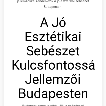
jellemzőkkel rendelkezik a jó esztétikai sebészet
Budapesten.
A Jó
Esztétikai
Sebészet
Kulcsfontosság
Jellemzői
Budapesten
Budapest egyre inkább válik a szépészeti