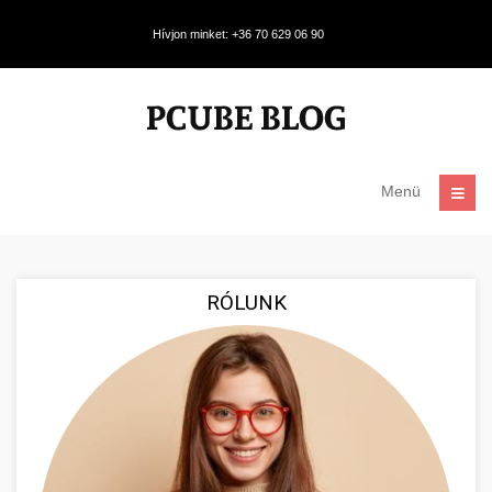
Hívjon minket: +36 70 629 06 90
Menü
RÓLUNK