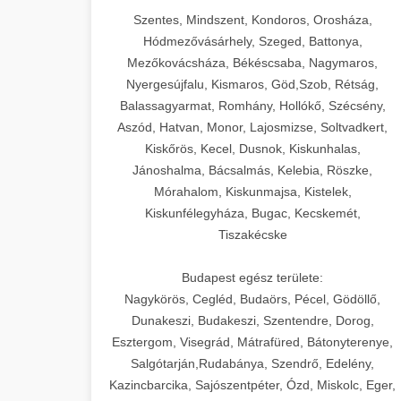
Szentes, Mindszent, Kondoros, Orosháza,
Hódmezővásárhely, Szeged, Battonya,
Mezőkovácsháza, Békéscsaba, Nagymaros,
Nyergesújfalu, Kismaros, Göd,Szob, Rétság,
Balassagyarmat, Romhány, Hollókő, Szécsény,
Aszód, Hatvan, Monor, Lajosmizse, Soltvadkert,
Kiskőrös, Kecel, Dusnok, Kiskunhalas,
Jánoshalma, Bácsalmás, Kelebia, Röszke,
Mórahalom, Kiskunmajsa, Kistelek,
Kiskunfélegyháza, Bugac, Kecskemét,
Tiszakécske
Budapest egész területe:
Nagykörös, Cegléd, Budaörs, Pécel, Gödöllő,
Dunakeszi, Budakeszi, Szentendre, Dorog,
Esztergom, Visegrád, Mátrafüred, Bátonyterenye,
Salgótarján,Rudabánya, Szendrő, Edelény,
Kazincbarcika, Sajószentpéter, Ózd, Miskolc, Eger,