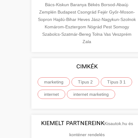
Bács-Kiskun
Baranya
Békés
Borsod-Abaúj-
Zemplén
Budapest
Csongrád
Fejér
Győr-Moson-
Sopron
Hajdú-Bihar
Heves
Jász-Nagykun-Szolnok
Komárom-Esztergom
Nógrád
Pest
Somogy
Szabolcs-Szatmár-Bereg
Tolna
Vas
Veszprém
Zala
CIMKÉK
marketing
Típus 2
Típus 3 1
internet
internet marketing
KIEMELT PARTNEREINK
Kisautok.hu és
konténer rendelés