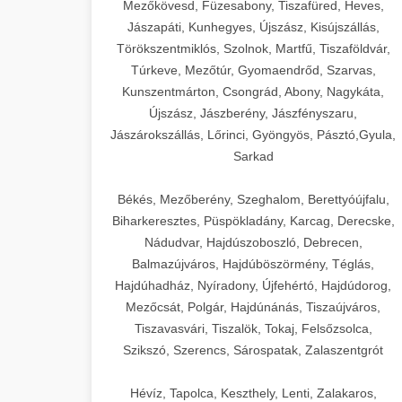
Mezőkövesd, Füzesabony, Tiszafüred, Heves,
Jászapáti, Kunhegyes, Újszász, Kisújszállás,
Törökszentmiklós, Szolnok, Martfű, Tiszaföldvár,
Túrkeve, Mezőtúr, Gyomaendrőd, Szarvas,
Kunszentmárton, Csongrád, Abony, Nagykáta,
Újszász, Jászberény, Jászfényszaru,
Jászárokszállás, Lőrinci, Gyöngyös, Pásztó,Gyula,
Sarkad
Békés, Mezőberény, Szeghalom, Berettyóújfalu,
Biharkeresztes, Püspökladány, Karcag, Derecske,
Nádudvar, Hajdúszoboszló, Debrecen,
Balmazújváros, Hajdúböszörmény, Téglás,
Hajdúhadház, Nyíradony, Újfehértó, Hajdúdorog,
Mezőcsát, Polgár, Hajdúnánás, Tiszaújváros,
Tiszavasvári, Tiszalök, Tokaj, Felsőzsolca,
Szikszó, Szerencs, Sárospatak, Zalaszentgrót
Hévíz, Tapolca, Keszthely, Lenti, Zalakaros,