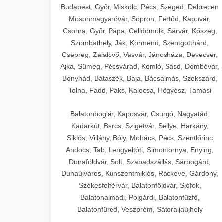
Budapest, Győr, Miskolc, Pécs, Szeged, Debrecen
Mosonmagyaróvár, Sopron, Fertőd, Kapuvár,
Csorna, Győr, Pápa, Celldömölk, Sárvár, Kőszeg,
Szombathely, Ják, Körmend, Szentgotthárd,
Csepreg, Zalalövő, Vasvár, Jánosháza, Devecser,
Ajka, Sümeg, Pécsvárad, Komló, Sásd, Dombóvár,
Bonyhád, Bátaszék, Baja, Bácsalmás, Szekszárd,
Tolna, Fadd, Paks, Kalocsa, Hőgyész, Tamási
Balatonboglár, Kaposvár, Csurgó, Nagyatád,
Kadarkút, Barcs, Szigetvár, Sellye, Harkány,
Siklós, Villány, Bóly, Mohács, Pécs, Szentlőrinc
Andocs, Tab, Lengyeltóti, Simontornya, Enying,
Dunaföldvár, Solt, Szabadszállás, Sárbogárd,
Dunaújváros, Kunszentmiklós, Ráckeve, Gárdony,
Székesfehérvár, Balatonföldvár, Siófok,
Balatonalmádi, Polgárdi, Balatonfűzfő,
Balatonfüred, Veszprém, Sátoraljaújhely