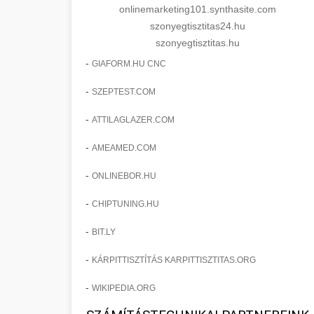
onlinemarketing101.synthasite.com
szonyegtisztitas24.hu
szonyegtisztitas.hu
-
GIAFORM.HU CNC
-
SZEPTEST.COM
-
ATTILAGLAZER.COM
-
AMEAMED.COM
-
ONLINEBOR.HU
-
CHIPTUNING.HU
-
BIT.LY
-
KÁRPITTISZTÍTÁS KARPITTISZTITAS.ORG
-
WIKIPEDIA.ORG