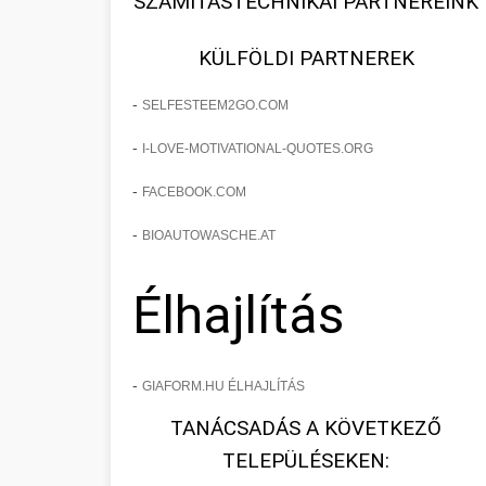
SZÁMÍTÁSTECHNIKAI PARTNEREINK
KÜLFÖLDI PARTNEREK
-
SELFESTEEM2GO.COM
-
I-LOVE-MOTIVATIONAL-QUOTES.ORG
-
FACEBOOK.COM
-
BIOAUTOWASCHE.AT
Élhajlítás
-
GIAFORM.HU ÉLHAJLÍTÁS
TANÁCSADÁS A KÖVETKEZŐ
TELEPÜLÉSEKEN: