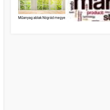
Műanyag ablak Nógrád megye
Need To Get Into Internet