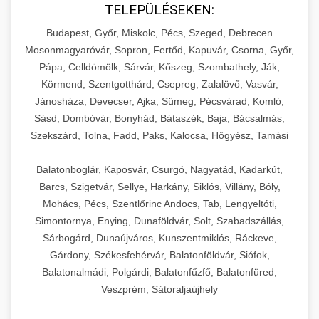
TELEPÜLÉSEKEN:
Budapest, Győr, Miskolc, Pécs, Szeged, Debrecen
Mosonmagyaróvár, Sopron, Fertőd, Kapuvár, Csorna, Győr,
Pápa, Celldömölk, Sárvár, Kőszeg, Szombathely, Ják,
Körmend, Szentgotthárd, Csepreg, Zalalövő, Vasvár,
Jánosháza, Devecser, Ajka, Sümeg, Pécsvárad, Komló,
Sásd, Dombóvár, Bonyhád, Bátaszék, Baja, Bácsalmás,
Szekszárd, Tolna, Fadd, Paks, Kalocsa, Hőgyész, Tamási
Balatonboglár, Kaposvár, Csurgó, Nagyatád, Kadarkút,
Barcs, Szigetvár, Sellye, Harkány, Siklós, Villány, Bóly,
Mohács, Pécs, Szentlőrinc Andocs, Tab, Lengyeltóti,
Simontornya, Enying, Dunaföldvár, Solt, Szabadszállás,
Sárbogárd, Dunaújváros, Kunszentmiklós, Ráckeve,
Gárdony, Székesfehérvár, Balatonföldvár, Siófok,
Balatonalmádi, Polgárdi, Balatonfűzfő, Balatonfüred,
Veszprém, Sátoraljaújhely