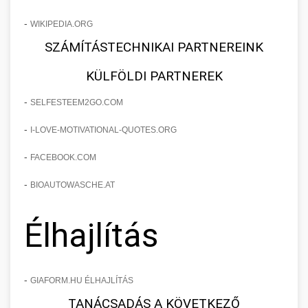
-
WIKIPEDIA.ORG
SZÁMÍTÁSTECHNIKAI PARTNEREINK
KÜLFÖLDI PARTNEREK
-
SELFESTEEM2GO.COM
-
I-LOVE-MOTIVATIONAL-QUOTES.ORG
-
FACEBOOK.COM
-
BIOAUTOWASCHE.AT
Élhajlítás
-
GIAFORM.HU ÉLHAJLÍTÁS
TANÁCSADÁS A KÖVETKEZŐ