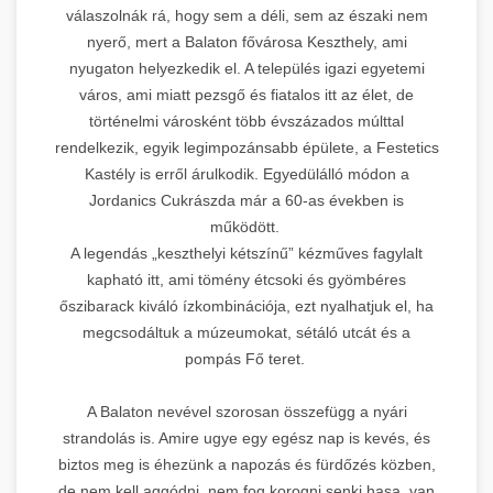
válaszolnák rá, hogy sem a déli, sem az északi nem
nyerő, mert a Balaton fővárosa Keszthely, ami
nyugaton helyezkedik el. A település igazi egyetemi
város, ami miatt pezsgő és fiatalos itt az élet, de
történelmi városként több évszázados múlttal
rendelkezik, egyik legimpozánsabb épülete, a Festetics
Kastély is erről árulkodik. Egyedülálló módon a
Jordanics Cukrászda már a 60-as években is
működött.
A legendás „keszthelyi kétszínű” kézműves fagylalt
kapható itt, ami tömény étcsoki és gyömbéres
őszibarack kiváló ízkombinációja, ezt nyalhatjuk el, ha
megcsodáltuk a múzeumokat, sétáló utcát és a
pompás Fő teret.
A Balaton nevével szorosan összefügg a nyári
strandolás is. Amire ugye egy egész nap is kevés, és
biztos meg is éhezünk a napozás és fürdőzés közben,
de nem kell aggódni, nem fog korogni senki hasa, van