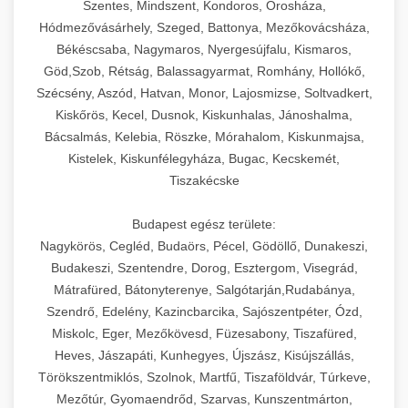
Szentes, Mindszent, Kondoros, Orosháza,
Hódmezővásárhely, Szeged, Battonya, Mezőkovácsháza,
Békéscsaba, Nagymaros, Nyergesújfalu, Kismaros,
Göd,Szob, Rétság, Balassagyarmat, Romhány, Hollókő,
Szécsény, Aszód, Hatvan, Monor, Lajosmizse, Soltvadkert,
Kiskőrös, Kecel, Dusnok, Kiskunhalas, Jánoshalma,
Bácsalmás, Kelebia, Röszke, Mórahalom, Kiskunmajsa,
Kistelek, Kiskunfélegyháza, Bugac, Kecskemét,
Tiszakécske
Budapest egész területe:
Nagykörös, Cegléd, Budaörs, Pécel, Gödöllő, Dunakeszi,
Budakeszi, Szentendre, Dorog, Esztergom, Visegrád,
Mátrafüred, Bátonyterenye, Salgótarján,Rudabánya,
Szendrő, Edelény, Kazincbarcika, Sajószentpéter, Ózd,
Miskolc, Eger, Mezőkövesd, Füzesabony, Tiszafüred,
Heves, Jászapáti, Kunhegyes, Újszász, Kisújszállás,
Törökszentmiklós, Szolnok, Martfű, Tiszaföldvár, Túrkeve,
Mezőtúr, Gyomaendrőd, Szarvas, Kunszentmárton,