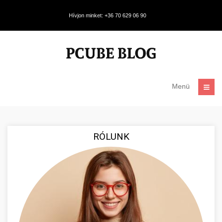
Hívjon minket: +36 70 629 06 90
Menü
RÓLUNK