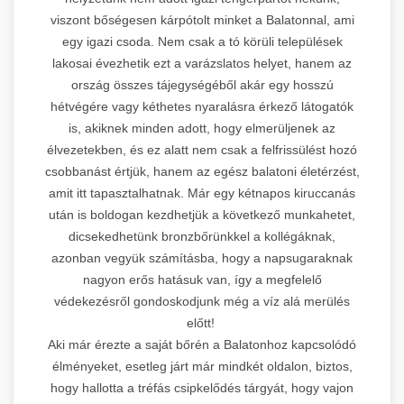
viszont bőségesen kárpótolt minket a Balatonnal, ami
egy igazi csoda. Nem csak a tó körüli települések
lakosai évezhetik ezt a varázslatos helyet, hanem az
ország összes tájegységéből akár egy hosszú
hétvégére vagy kéthetes nyaralásra érkező látogatók
is, akiknek minden adott, hogy elmerüljenek az
élvezetekben, és ez alatt nem csak a felfrissülést hozó
csobbanást értjük, hanem az egész balatoni életérzést,
amit itt tapasztalhatnak. Már egy kétnapos kiruccanás
után is boldogan kezdhetjük a következő munkahetet,
dicsekedhetünk bronzbőrünkkel a kollégáknak,
azonban vegyük számításba, hogy a napsugaraknak
nagyon erős hatásuk van, így a megfelelő
védekezésről gondoskodjunk még a víz alá merülés
előtt!
Aki már érezte a saját bőrén a Balatonhoz kapcsolódó
élményeket, esetleg járt már mindkét oldalon, biztos,
hogy hallotta a tréfás csipkelődés tárgyát, hogy vajon