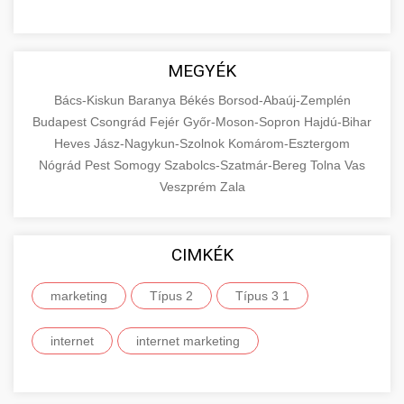
MEGYÉK
Bács-Kiskun
Baranya
Békés
Borsod-Abaúj-Zemplén
Budapest
Csongrád
Fejér
Győr-Moson-Sopron
Hajdú-Bihar
Heves
Jász-Nagykun-Szolnok
Komárom-Esztergom
Nógrád
Pest
Somogy
Szabolcs-Szatmár-Bereg
Tolna
Vas
Veszprém
Zala
CIMKÉK
marketing
Típus 2
Típus 3 1
internet
internet marketing