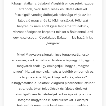
Kihagyhatatlan a Balaton! Világhírű pincészetek, szuper
strandok, ókori települések és ízletes ételeket
felszolgáló vendéglátóhelyek sokasága várja az ide
látogató magyar és külföldi turistákat. Földrajzi
helyzetünk nem adott igazi tengerpartot nekünk,
viszont bőségesen kárpótolt minket a Balatonnal, ami
egy igazi csoda. Csodálatos Balaton – kis hazánk kis
„tengere”
Mivel Magyarországnak nincs tengerpartja, csak
édesvizei, azok közül is a Balaton a legnagyobb, így mi
magyarok csak úgy emlegetjük, hogy a „magyar
tenger”. Ha azt mondjuk, nyár, a legtöbb embernek ez
a tó jut eszébe. Nyári kikapcsolódás, utazás?
Kihagyhatatlan a Balaton! Világhírű pincészetek, szuper
strandok, ókori települések és ízletes ételeket
felszolgáló vendéglátóhelyek sokasága várja az ide
látogató magyar és külföldi turistákat. Földrajzi
helyzetünk nem adott igazi tengerpartot nekünk,