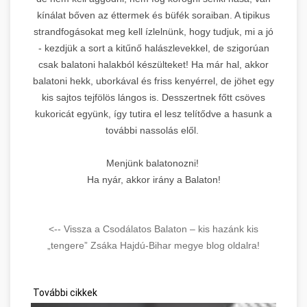
kínálat bőven az éttermek és büfék soraiban. A tipikus
strandfogásokat meg kell ízlelnünk, hogy tudjuk, mi a jó
- kezdjük a sort a kitűnő halászlevekkel, de szigorúan
csak balatoni halakból készülteket! Ha már hal, akkor
balatoni hekk, uborkával és friss kenyérrel, de jöhet egy
kis sajtos tejfölös lángos is. Desszertnek főtt csöves
kukoricát együnk, így tutira el lesz telítődve a hasunk a
további nassolás elől.
Menjünk balatonozni!
Ha nyár, akkor irány a Balaton!
<-- Vissza a Csodálatos Balaton – kis hazánk kis
„tengere” Zsáka Hajdú-Bihar megye blog oldalra!
További cikkek