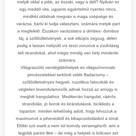
melyik oldal a jobb, az északi, vagy a déli? Nyilván ez
egy meddő vita, ugyanis egyértelmű nyertes nincs,
mindkét oldalnak megvan a maga szépsége és
varázsa, bárki ki tudja választani, számára melyik part
a megfelelő. Északon varázslatos a dimbes- dombos
táj, a szőlőültetvények, a sok elbújós zegzug, délen
pedig a lassan mélyülő víz teszi vonzóvá a zsúfolásig
telt strandokat, ahol mégis mindig van hely mindenki
számára.
Világraszóló vendéglátóhelyek és világszínvonalú
pincészetekkel tarkított vidék Badacsony –
szőlőültetvényes hegyek, rusztikus falucskák és
végtelen levendulamezők adnak hozzá az amúgy is
meghitt hangulathoz. Mediterrán hangulat, ráérős
strandolás, jó borok és kirándulások, biciklizés a
tóparton: minden lehetőség adott, hogy kihozzuk a
maximumot a pihenésből és kikapcsolódásból a tónál.
Előbb szó esett a nem túl komoly versengésről, ami a
legjobb partot illeti – de még a helyiek is bölcsen azt