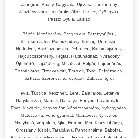
Csongrád, Abony, Nagykáta, Újszász, Jászberény,
Jászfényszaru, Jászárokszállás, Lőrinci, Gyöngyös,
Pásztó,Gyula, Sarkad
Békés, Mezőberény, Szeghalom, Berettyóújfalu,
Biharkeresztes, Püspökladány, Karcag, Derecske,
Nádudvar, Hajdúszoboszló, Debrecen, Balmazújváros,
Hajdúböszörmény, Téglás, Hajdúhadház, Nyíradony,
Újfehértó, Hajdúdorog, Mezőcsát, Polgár, Hajdúnánás,
Tiszaújváros, Tiszavasvári, Tiszalök, Tokaj, Felsőzsolca,
Szikszó, Szerencs, Sárospatak, Zalaszentgrót
Hévíz, Tapolca, Keszthely, Lenti, Zalakaros, Letenye,
Nagykanizsa, Marcali, Böhönye, Fonyód, Balatonlelle,
Encs, Kisvárda, Nagyhalász, Vásárosnamény, Nyíregyháza,
Mátészalka, Fehérgyarmat, Máriapócs, Nyírbátor,
Nagykálló, Várpalota, Ajka, Herend, Mór, Kincsesbánya,
Oroszlány, Kisbér, Tatabánya, Pannonhalma, Bábolna,
Komárom, Tata, Pilisvörösvár, Bicske, Érd, Százhalombatta,