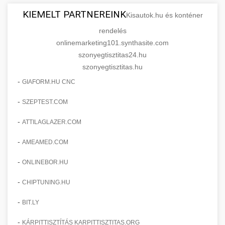
KIEMELT PARTNEREINK
Kisautok.hu és konténer
rendelés
onlinemarketing101.synthasite.com
szonyegtisztitas24.hu
szonyegtisztitas.hu
-
GIAFORM.HU CNC
-
SZEPTEST.COM
-
ATTILAGLAZER.COM
-
AMEAMED.COM
-
ONLINEBOR.HU
-
CHIPTUNING.HU
-
BIT.LY
-
KÁRPITTISZTÍTÁS KARPITTISZTITAS.ORG