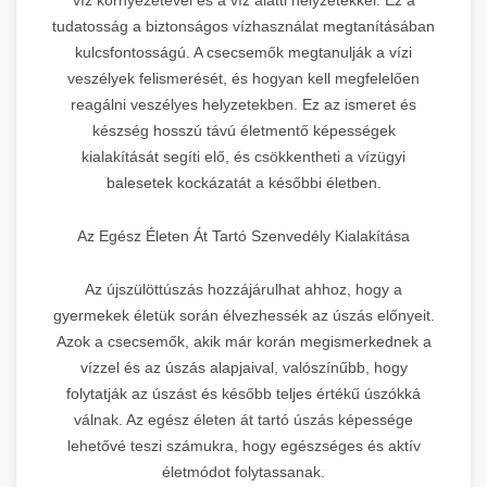
tudatosság a biztonságos vízhasználat megtanításában
kulcsfontosságú. A csecsemők megtanulják a vízi
veszélyek felismerését, és hogyan kell megfelelően
reagálni veszélyes helyzetekben. Ez az ismeret és
készség hosszú távú életmentő képességek
kialakítását segíti elő, és csökkentheti a vízügyi
balesetek kockázatát a későbbi életben.
Az Egész Életen Át Tartó Szenvedély Kialakítása
Az újszülöttúszás hozzájárulhat ahhoz, hogy a
gyermekek életük során élvezhessék az úszás előnyeit.
Azok a csecsemők, akik már korán megismerkednek a
vízzel és az úszás alapjaival, valószínűbb, hogy
folytatják az úszást és később teljes értékű úszókká
válnak. Az egész életen át tartó úszás képessége
lehetővé teszi számukra, hogy egészséges és aktív
életmódot folytassanak.