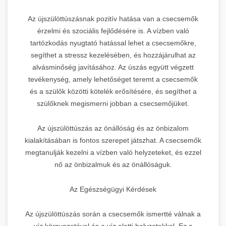
Az újszülöttúszásnak pozitív hatása van a csecsemők
érzelmi és szociális fejlődésére is. A vízben való
tartózkodás nyugtató hatással lehet a csecsemőkre,
segíthet a stressz kezelésében, és hozzájárulhat az
alvásminőség javításához. Az úszás együtt végzett
tevékenység, amely lehetőséget teremt a csecsemők
és a szülők közötti kötelék erősítésére, és segíthet a
szülőknek megismerni jobban a csecsemőjüket.
Az újszülöttúszás az önállóság és az önbizalom
kialakításában is fontos szerepet játszhat. A csecsemők
megtanulják kezelni a vízben való helyzeteket, és ezzel
nő az önbizalmuk és az önállóságuk.
Az Egészségügyi Kérdések
Az újszülöttúszás során a csecsemők ismertté válnak a
víz környezetével és a víz alatti helyzetekkel. Ez a