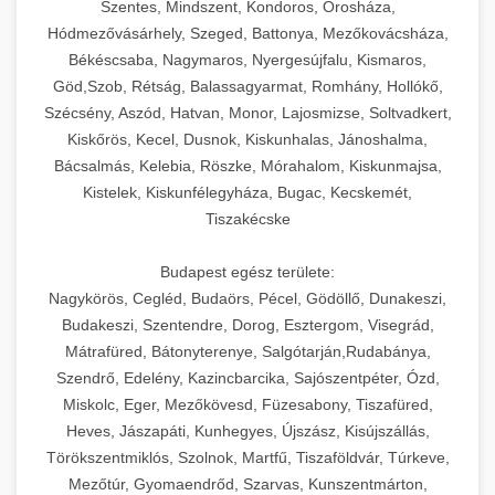
Szentes, Mindszent, Kondoros, Orosháza,
Hódmezővásárhely, Szeged, Battonya, Mezőkovácsháza,
Békéscsaba, Nagymaros, Nyergesújfalu, Kismaros,
Göd,Szob, Rétság, Balassagyarmat, Romhány, Hollókő,
Szécsény, Aszód, Hatvan, Monor, Lajosmizse, Soltvadkert,
Kiskőrös, Kecel, Dusnok, Kiskunhalas, Jánoshalma,
Bácsalmás, Kelebia, Röszke, Mórahalom, Kiskunmajsa,
Kistelek, Kiskunfélegyháza, Bugac, Kecskemét,
Tiszakécske
Budapest egész területe:
Nagykörös, Cegléd, Budaörs, Pécel, Gödöllő, Dunakeszi,
Budakeszi, Szentendre, Dorog, Esztergom, Visegrád,
Mátrafüred, Bátonyterenye, Salgótarján,Rudabánya,
Szendrő, Edelény, Kazincbarcika, Sajószentpéter, Ózd,
Miskolc, Eger, Mezőkövesd, Füzesabony, Tiszafüred,
Heves, Jászapáti, Kunhegyes, Újszász, Kisújszállás,
Törökszentmiklós, Szolnok, Martfű, Tiszaföldvár, Túrkeve,
Mezőtúr, Gyomaendrőd, Szarvas, Kunszentmárton,