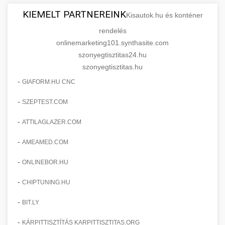
KIEMELT PARTNEREINK
Kisautok.hu és konténer
rendelés
onlinemarketing101.synthasite.com
szonyegtisztitas24.hu
szonyegtisztitas.hu
-
GIAFORM.HU CNC
-
SZEPTEST.COM
-
ATTILAGLAZER.COM
-
AMEAMED.COM
-
ONLINEBOR.HU
-
CHIPTUNING.HU
-
BIT.LY
-
KÁRPITTISZTÍTÁS KARPITTISZTITAS.ORG