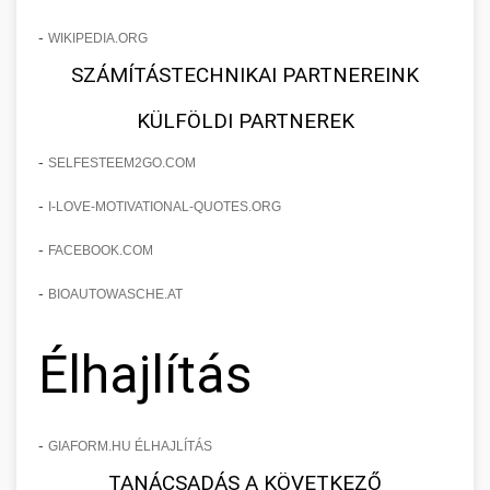
-
WIKIPEDIA.ORG
SZÁMÍTÁSTECHNIKAI PARTNEREINK
KÜLFÖLDI PARTNEREK
-
SELFESTEEM2GO.COM
-
I-LOVE-MOTIVATIONAL-QUOTES.ORG
-
FACEBOOK.COM
-
BIOAUTOWASCHE.AT
Élhajlítás
-
GIAFORM.HU ÉLHAJLÍTÁS
TANÁCSADÁS A KÖVETKEZŐ