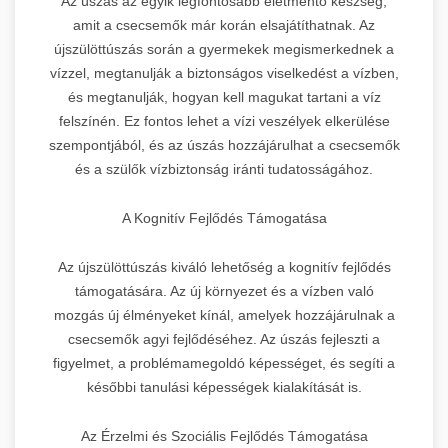
Az úszás az egyik legfontosabb életmentő készség,
amit a csecsemők már korán elsajátíthatnak. Az
újszülöttúszás során a gyermekek megismerkednek a
vízzel, megtanulják a biztonságos viselkedést a vízben,
és megtanulják, hogyan kell magukat tartani a víz
felszínén. Ez fontos lehet a vízi veszélyek elkerülése
szempontjából, és az úszás hozzájárulhat a csecsemők
és a szülők vízbiztonság iránti tudatosságához.
A Kognitív Fejlődés Támogatása
Az újszülöttúszás kiváló lehetőség a kognitív fejlődés
támogatására. Az új környezet és a vízben való
mozgás új élményeket kínál, amelyek hozzájárulnak a
csecsemők agyi fejlődéséhez. Az úszás fejleszti a
figyelmet, a problémamegoldó képességet, és segíti a
későbbi tanulási képességek kialakítását is.
Az Érzelmi és Szociális Fejlődés Támogatása