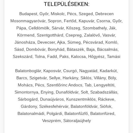
TELEPÜLÉSEKEN:
Budapest, Győr, Miskolc, Pécs, Szeged, Debrecen
Mosonmagyaróvár, Sopron, Fertőd, Kapuvár, Csorna, Győr,
Pápa, Celldömölk, Sárvár, Kőszeg, Szombathely, Ják,
Körmend, Szentgotthárd, Csepreg, Zalalövő, Vasvár,
Jánosháza, Devecser, Ajka, Sümeg, Pécsvárad, Komló,
Sásd, Dombóvár, Bonyhád, Bátaszék, Baja, Bácsalmás,
Szekszárd, Tolna, Fadd, Paks, Kalocsa, Hőgyész, Tamási
Balatonboglár, Kaposvár, Csurgó, Nagyatád, Kadarkút,
Barcs, Szigetvár, Sellye, Harkány, Siklós, Villány, Bóly,
Mohács, Pécs, Szentlőrinc Andocs, Tab, Lengyeltóti,
Simontornya, Enying, Dunaföldvár, Solt, Szabadszállás,
Sárbogárd, Dunaújváros, Kunszentmiklós, Ráckeve,
Gárdony, Székesfehérvár, Balatonföldvár, Siófok,
Balatonalmádi, Polgárdi, Balatonfűzfő, Balatonfüred,
Veszprém, Sátoraljaújhely