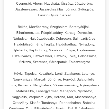
Csongrád, Abony, Nagykáta, Újszász, Jászberény,
Jászfényszaru, Jászárokszállás, Lőrinci, Gyöngyös,
Pásztó,Gyula, Sarkad
Békés, Mezőberény, Szeghalom, Berettyóújfalu,
Biharkeresztes, Püspökladány, Karcag, Derecske,
Nádudvar, Hajdúszoboszló, Debrecen, Balmazújváros,
Hajdúböszörmény, Téglás, Hajdúhadház, Nyíradony,
Újfehértó, Hajdúdorog, Mezőcsát, Polgár, Hajdúnánás,
Tiszaújváros, Tiszavasvári, Tiszalök, Tokaj, Felsőzsolca,
Szikszó, Szerencs, Sárospatak, Zalaszentgrót
Hévíz, Tapolca, Keszthely, Lenti, Zalakaros, Letenye,
Nagykanizsa, Marcali, Böhönye, Fonyód, Balatonlelle,
Encs, Kisvárda, Nagyhalász, Vásárosnamény, Nyíregyháza,
Mátészalka, Fehérgyarmat, Máriapócs, Nyírbátor,
Nagykálló, Várpalota, Ajka, Herend, Mór, Kincsesbánya,
Oroszlány, Kisbér, Tatabánya, Pannonhalma, Bábolna,
Komárom, Tata, Pilisvörösvár, Bicske, Érd, Százhalombatta,