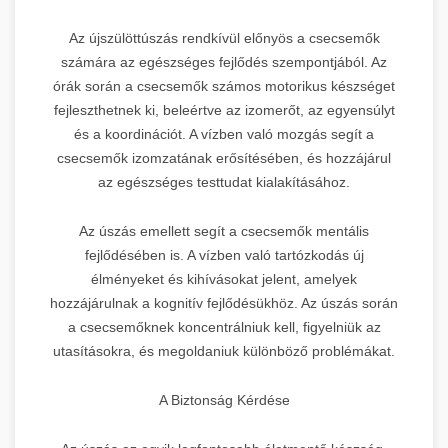
Az újszülöttúszás rendkívül előnyös a csecsemők
számára az egészséges fejlődés szempontjából. Az
órák során a csecsemők számos motorikus készséget
fejleszthetnek ki, beleértve az izomerőt, az egyensúlyt
és a koordinációt. A vízben való mozgás segít a
csecsemők izomzatának erősítésében, és hozzájárul
az egészséges testtudat kialakításához.
Az úszás emellett segít a csecsemők mentális
fejlődésében is. A vízben való tartózkodás új
élményeket és kihívásokat jelent, amelyek
hozzájárulnak a kognitív fejlődésükhöz. Az úszás során
a csecsemőknek koncentrálniuk kell, figyelniük az
utasításokra, és megoldaniuk különböző problémákat.
A Biztonság Kérdése