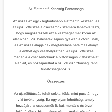
Az Életmentő Készség Fontossága
Az úszás az egyik legfontosabb életmentő készség, és
az újszülöttúszás a csecsemők számára lehetővé teszi,
hogy megszerezzék ezt a készséget már korán az
életükben. Vízi balesetek sajnos gyakran előfordulnak,
és az úszás alapjainak megtanulása hatalmas előnyt
jelenthet egy vészhelyzetben. Az újszülöttúszás
megadja a csecsemőknek a biztonságos vízhasználat
alapjait, és hozzájárulhat a szülők vízbiztonság iránti
tudatosságához is.
Összegzés
Az újszülöttúszás tehát sokkal több, mint pusztán egy
vízi tevékenység. Ez egy olyan lehetőség, amely
hozzájárul a csecsemők fizikai, mentális és érzelmi
fejlődéséhez, biztonságos vízhasználati készségek