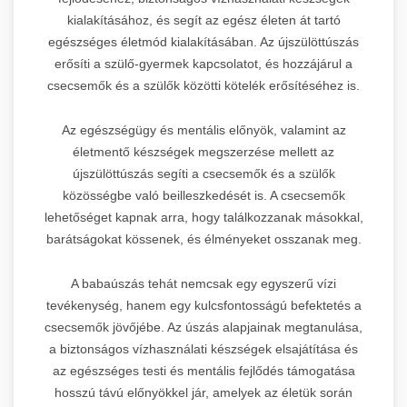
kialakításához, és segít az egész életen át tartó
egészséges életmód kialakításában. Az újszülöttúszás
erősíti a szülő-gyermek kapcsolatot, és hozzájárul a
csecsemők és a szülők közötti kötelék erősítéséhez is.
Az egészségügy és mentális előnyök, valamint az
életmentő készségek megszerzése mellett az
újszülöttúszás segíti a csecsemők és a szülők
közösségbe való beilleszkedését is. A csecsemők
lehetőséget kapnak arra, hogy találkozzanak másokkal,
barátságokat kössenek, és élményeket osszanak meg.
A babaúszás tehát nemcsak egy egyszerű vízi
tevékenység, hanem egy kulcsfontosságú befektetés a
csecsemők jövőjébe. Az úszás alapjainak megtanulása,
a biztonságos vízhasználati készségek elsajátítása és
az egészséges testi és mentális fejlődés támogatása
hosszú távú előnyökkel jár, amelyek az életük során