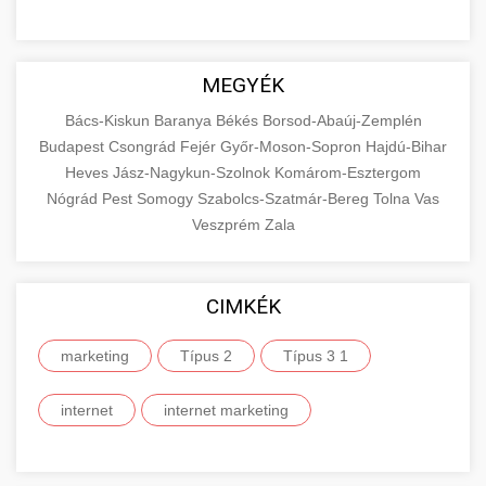
MEGYÉK
Bács-Kiskun
Baranya
Békés
Borsod-Abaúj-Zemplén
Budapest
Csongrád
Fejér
Győr-Moson-Sopron
Hajdú-Bihar
Heves
Jász-Nagykun-Szolnok
Komárom-Esztergom
Nógrád
Pest
Somogy
Szabolcs-Szatmár-Bereg
Tolna
Vas
Veszprém
Zala
CIMKÉK
marketing
Típus 2
Típus 3 1
internet
internet marketing