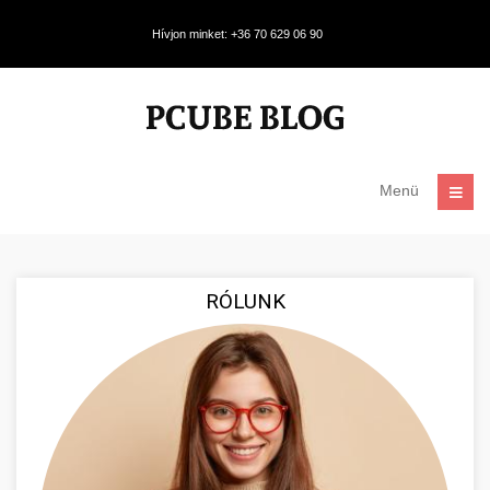
Hívjon minket: +36 70 629 06 90
Menü
RÓLUNK