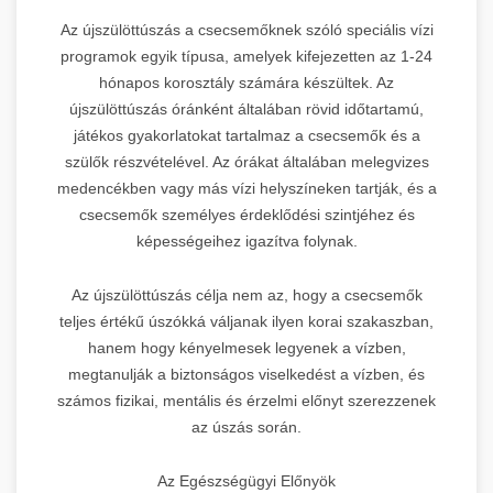
Az újszülöttúszás a csecsemőknek szóló speciális vízi
programok egyik típusa, amelyek kifejezetten az 1-24
hónapos korosztály számára készültek. Az
újszülöttúszás óránként általában rövid időtartamú,
játékos gyakorlatokat tartalmaz a csecsemők és a
szülők részvételével. Az órákat általában melegvizes
medencékben vagy más vízi helyszíneken tartják, és a
csecsemők személyes érdeklődési szintjéhez és
képességeihez igazítva folynak.
Az újszülöttúszás célja nem az, hogy a csecsemők
teljes értékű úszókká váljanak ilyen korai szakaszban,
hanem hogy kényelmesek legyenek a vízben,
megtanulják a biztonságos viselkedést a vízben, és
számos fizikai, mentális és érzelmi előnyt szerezzenek
az úszás során.
Az Egészségügyi Előnyök