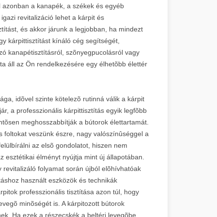
vel azonban a kanapék, a székek és egyéb
azi revitalizáció lehet a kárpit és
ztítást, és akkor járunk a legjobban, ha mindezt
 kárpittisztítást kínáló cég segítségét,
 szó kanapétisztításról, szõnyegpucolásról vagy
ata áll az Ön rendelkezésére egy élhetõbb élettér
, idõvel szinte kötelezõ rutinná válik a kárpit
r, a professzionális kárpittisztítás egyik legfõbb
entõsen meghosszabbítják a bútorok élettartamát.
foltokat veszünk észre, nagy valószínûséggel a
lülbírálni az elsõ gondolatot, hiszen nem
sztétikai élményt nyújtja mint új állapotában.
evitalizáló folyamat során újból elõhívhatóak
tításhoz használt eszközök és technikák
rpitok professzionális tisztítása azon túl, hogy
levegõ minõségét is. A kárpitozott bútorok
nek. Ha ezek a részecskék a beltéri levegõbe