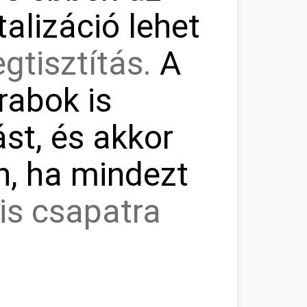
talizáció lehet
gtisztítás.
A
rabok is
ást, és akkor
n, ha mindezt
is csapatra