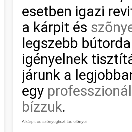
esetben igazi revi
a kárpit és
szõnye
legszebb bútorda
igényelnek tisztít
járunk a legjobba
egy
professzionál
bízzuk
.
A
kárpit és szõnyegtisztítás
elõnyei