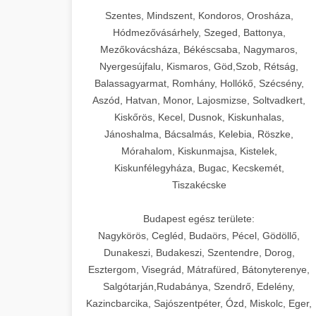
Szentes, Mindszent, Kondoros, Orosháza,
Hódmezővásárhely, Szeged, Battonya,
Mezőkovácsháza, Békéscsaba, Nagymaros,
Nyergesújfalu, Kismaros, Göd,Szob, Rétság,
Balassagyarmat, Romhány, Hollókő, Szécsény,
Aszód, Hatvan, Monor, Lajosmizse, Soltvadkert,
Kiskőrös, Kecel, Dusnok, Kiskunhalas,
Jánoshalma, Bácsalmás, Kelebia, Röszke,
Mórahalom, Kiskunmajsa, Kistelek,
Kiskunfélegyháza, Bugac, Kecskemét,
Tiszakécske
Budapest egész területe:
Nagykörös, Cegléd, Budaörs, Pécel, Gödöllő,
Dunakeszi, Budakeszi, Szentendre, Dorog,
Esztergom, Visegrád, Mátrafüred, Bátonyterenye,
Salgótarján,Rudabánya, Szendrő, Edelény,
Kazincbarcika, Sajószentpéter, Ózd, Miskolc, Eger,