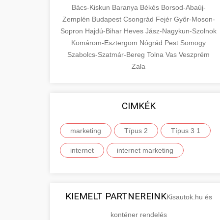
Bács-Kiskun
Baranya
Békés
Borsod-Abaúj-
Zemplén
Budapest
Csongrád
Fejér
Győr-Moson-
Sopron
Hajdú-Bihar
Heves
Jász-Nagykun-Szolnok
Komárom-Esztergom
Nógrád
Pest
Somogy
Szabolcs-Szatmár-Bereg
Tolna
Vas
Veszprém
Zala
CIMKÉK
marketing
Típus 2
Típus 3 1
internet
internet marketing
KIEMELT PARTNEREINK
Kisautok.hu és
konténer rendelés