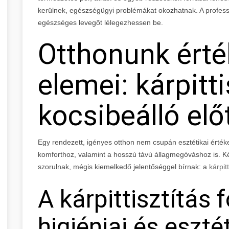
kerülnek, egészségügyi problémákat okozhatnak. A professzi
egészséges levegõt lélegezhessen be.
Otthonunk érté
elemei: kárpitti
kocsibeálló elő
Egy rendezett, igényes otthon nem csupán esztétikai érték
komforthoz, valamint a hosszú távú állagmegóváshoz is. Ké
szorulnak, mégis kiemelkedő jelentőséggel bírnak: a
kárpitt
A kárpittisztítás
higiéniai és eszté