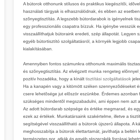
A bútorok otthonunk stílusos és praktikus kiegészítõi, idõ
használati tárgyak is elhasználódnak, és ebben az esetben ig
szõnyegtisztítás. A legszebb bútordarabok is igényelnek tis
egy professzionális csapatra bízzuk. Ha igénybe vesszük egy
visszaállíthatjuk bútoraink eredeti, szép állapotát. Legyen
egyéb bútortisztító szolgáltatásról, a környék legjobb csap
kialakításában.
Amennyiben fontos számunkra otthonunk maximális tisztasága
és szõnyegtisztítás. Az elvégzett munka rengeteg elõnnyel já
pozitív hozadéka, hogy a kínált
tisztítási szolgáltatások
jel
Ha a kanapén vagy a kitömött széken szennyezõdéseket és 
csere lehetõsége jut elõször eszünkbe. Érdemes azonban fe
szükséges mindentõl megszabadulni, ami éppen nem azt az e
Az adott bútordarab szépsége és értéke megmarad, és egy r
ezek az értékek. Munkatársaink szakértelme, illetve a tisz
segítségével visszaállítható a bútorok újszerû állapota. A ká
meghosszabítja a bútorok élettartamát, javíthatja a beltéri 
természetes por, atkák és egyéb részecskék forrásai lehet