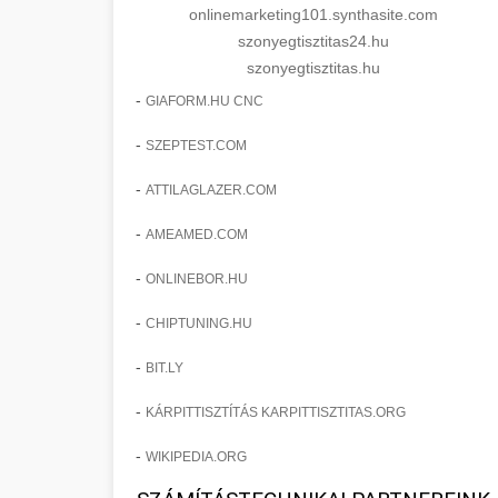
onlinemarketing101.synthasite.com
szonyegtisztitas24.hu
szonyegtisztitas.hu
-
GIAFORM.HU CNC
-
SZEPTEST.COM
-
ATTILAGLAZER.COM
-
AMEAMED.COM
-
ONLINEBOR.HU
-
CHIPTUNING.HU
-
BIT.LY
-
KÁRPITTISZTÍTÁS KARPITTISZTITAS.ORG
-
WIKIPEDIA.ORG