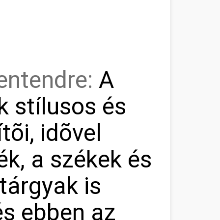
zentendre:
A
 stílusos és
tõi, idõvel
k, a székek és
tárgyak is
és ebben az