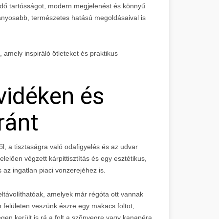
dő tartósságot, modern megjelenést és könnyű
yosabb, természetes hatású megoldásaival is
s, amely inspiráló ötleteket és praktikus
vidéken és
ránt
l, a tisztaságra való odafigyelés és az udvar
lelően végzett kárpittisztítás és egy esztétikus,
 az ingatlan piaci vonzerejéhez is.
 eltávolíthatóak, amelyek már régóta ott vannak
n felületen veszünk észre egy makacs foltot,
en került is rá a folt a szõnyegre vagy kanapéra,