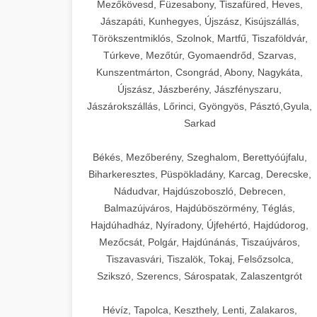
Mezőkövesd, Füzesabony, Tiszafüred, Heves,
Jászapáti, Kunhegyes, Újszász, Kisújszállás,
Törökszentmiklós, Szolnok, Martfű, Tiszaföldvár,
Túrkeve, Mezőtúr, Gyomaendrőd, Szarvas,
Kunszentmárton, Csongrád, Abony, Nagykáta,
Újszász, Jászberény, Jászfényszaru,
Jászárokszállás, Lőrinci, Gyöngyös, Pásztó,Gyula,
Sarkad
Békés, Mezőberény, Szeghalom, Berettyóújfalu,
Biharkeresztes, Püspökladány, Karcag, Derecske,
Nádudvar, Hajdúszoboszló, Debrecen,
Balmazújváros, Hajdúböszörmény, Téglás,
Hajdúhadház, Nyíradony, Újfehértó, Hajdúdorog,
Mezőcsát, Polgár, Hajdúnánás, Tiszaújváros,
Tiszavasvári, Tiszalök, Tokaj, Felsőzsolca,
Szikszó, Szerencs, Sárospatak, Zalaszentgrót
Hévíz, Tapolca, Keszthely, Lenti, Zalakaros,