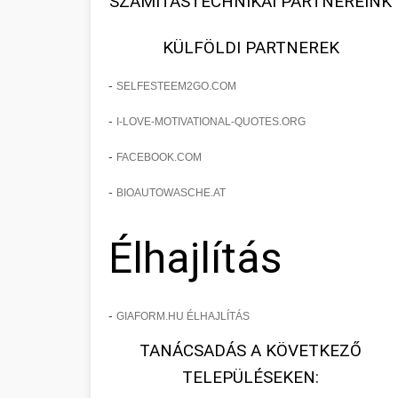
SZÁMÍTÁSTECHNIKAI PARTNEREINK
KÜLFÖLDI PARTNEREK
-
SELFESTEEM2GO.COM
-
I-LOVE-MOTIVATIONAL-QUOTES.ORG
-
FACEBOOK.COM
-
BIOAUTOWASCHE.AT
Élhajlítás
-
GIAFORM.HU ÉLHAJLÍTÁS
TANÁCSADÁS A KÖVETKEZŐ
TELEPÜLÉSEKEN: