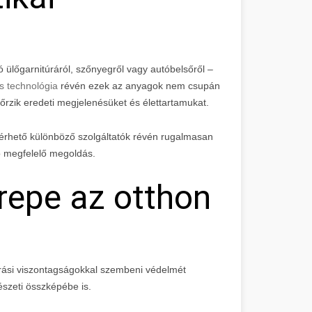
ó ülőgarnitúráról, szőnyegről vagy autóbelsőről –
tás technológia
révén ezek az anyagok nem csupán
rzik eredeti megjelenésüket és élettartamukat.
érhető különböző szolgáltatók révén rugalmasan
ó megfelelő megoldás.
repe az otthon
rási viszontagságokkal szembeni védelmét
észeti összképébe is.