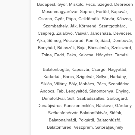
Budapest, Győr, Miskolc, Pécs, Szeged, Debrecen
Mosonmagyaróvár, Sopron, Fertőd, Kapuvár,
Csorna, Győr, Pápa, Celldömölk, Sárvár, Kőszeg,
Szombathely, Ják, Körmend, Szentgotthárd,
Csepreg, Zalalövő, Vasvár, Jánosháza, Devecser,
Ajka, Sümeg, Pécsvárad, Komló, Sásd, Dombóvár,
Bonyhád, Bátaszék, Baja, Bácsalmás, Szekszárd,
Tolna, Fadd, Paks, Kalocsa, Hőgyész, Tamási
Balatonboglár, Kaposvár, Csurgó, Nagyatád,
Kadarkút, Barcs, Szigetvár, Sellye, Harkány,
Siklós, Villány, Bóly, Mohács, Pécs, Szentlőrinc
Andocs, Tab, Lengyeltóti, Simontornya, Enying,
Dunaföldvár, Solt, Szabadszállás, Sárbogárd,
Dunaújváros, Kunszentmiklós, Ráckeve, Gárdony,
Székesfehérvár, Balatonföldvár, Siófok,
Balatonalmádi, Polgárdi, Balatonfűzfő,
Balatonfüred, Veszprém, Sátoraljaújhely