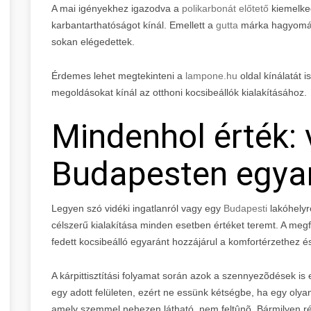
A mai igényekhez igazodva a
polikarbonát előtető
kiemelke
karbantarthatóságot kínál. Emellett a
gutta
márka hagyomán
sokan elégedettek.
Érdemes lehet megtekinteni a
lampone.hu
oldal kínálatát i
megoldásokat kínál az otthoni kocsibeállók kialakításához.
Mindenhol érték: 
Budapesten egya
Legyen szó vidéki ingatlanról vagy egy
Budapesti
lakóhelyrő
célszerű kialakítása minden esetben értéket teremt. A megfe
fedett kocsibeálló egyaránt hozzájárul a komfortérzethez és
A kárpittisztítási folyamat során azok a szennyezõdések is
egy adott felületen, ezért ne essünk kétségbe, ha egy olya
amely szemmel nehezen látható, nem feltûnõ. Bármilyen rég