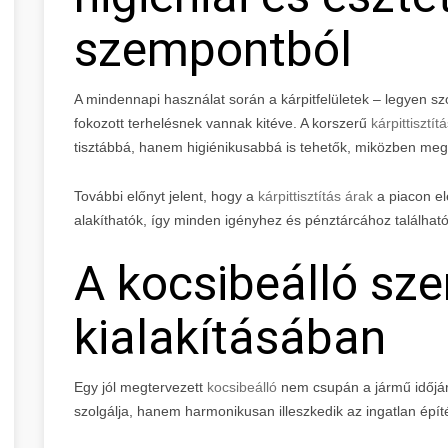
szempontból
A mindennapi használat során a kárpitfelületek – legyen sz
fokozott terhelésnek vannak kitéve. A korszerű
kárpittisztí
tisztábbá, hanem higiénikusabbá is tehetők, miközben megő
További előnyt jelent, hogy a
kárpittisztítás árak
a piacon el
alakíthatók, így minden igényhez és pénztárcához találhat
A kocsibeálló sze
kialakításában
Egy jól megtervezett
kocsibeálló
nem csupán a jármű időjá
szolgálja, hanem harmonikusan illeszkedik az ingatlan épít