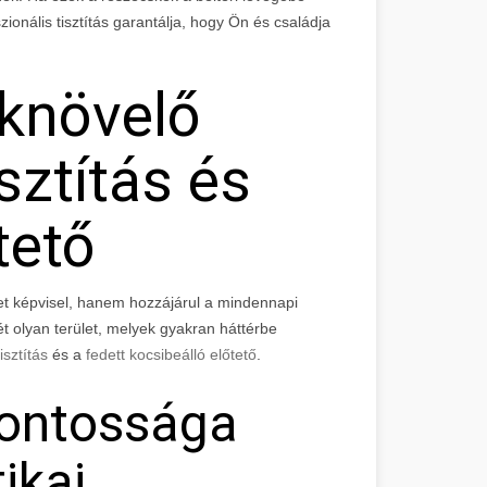
onális tisztítás garantálja, hogy Ön és családja
knövelő
sztítás és
tető
et képvisel, hanem hozzájárul a mindennapi
t olyan terület, melyek gyakran háttérbe
isztítás
és a
fedett kocsibeálló előtető
.
 fontossága
tikai