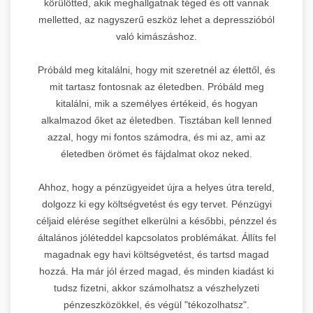
körülötted, akik meghallgatnak téged és ott vannak
melletted, az nagyszerű eszköz lehet a depresszióból
való kimászáshoz.
Próbáld meg kitalálni, hogy mit szeretnél az élettől, és
mit tartasz fontosnak az életedben. Próbáld meg
kitalálni, mik a személyes értékeid, és hogyan
alkalmazod őket az életedben. Tisztában kell lenned
azzal, hogy mi fontos számodra, és mi az, ami az
életedben örömet és fájdalmat okoz neked.
Ahhoz, hogy a pénzügyeidet újra a helyes útra tereld,
dolgozz ki egy költségvetést és egy tervet. Pénzügyi
céljaid elérése segíthet elkerülni a későbbi, pénzzel és
általános jóléteddel kapcsolatos problémákat. Állíts fel
magadnak egy havi költségvetést, és tartsd magad
hozzá. Ha már jól érzed magad, és minden kiadást ki
tudsz fizetni, akkor számolhatsz a vészhelyzeti
pénzeszközökkel, és végül "tékozolhatsz".