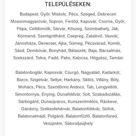
TELEPÜLÉSEKEN:
Budapest, Győr, Miskolc, Pécs, Szeged, Debrecen
Mosonmagyaróvár, Sopron, Fertőd, Kapuvár, Csorna, Győr,
Pápa, Celldömölk, Sárvár, Kőszeg, Szombathely, Ják,
Körmend, Szentgotthárd, Csepreg, Zalalövő, Vasvár,
Jánosháza, Devecser, Ajka, Sümeg, Pécsvárad, Komló,
Sásd, Dombóvár, Bonyhád, Bátaszék, Baja, Bácsalmás,
Szekszárd, Tolna, Fadd, Paks, Kalocsa, Hőgyész, Tamási
Balatonboglár, Kaposvár, Csurgó, Nagyatád, Kadarkút,
Barcs, Szigetvár, Sellye, Harkány, Siklós, Villány, Bóly,
Mohács, Pécs, Szentlőrinc Andocs, Tab, Lengyeltóti,
Simontornya, Enying, Dunaföldvár, Solt, Szabadszállás,
Sárbogárd, Dunaújváros, Kunszentmiklós, Ráckeve,
Gárdony, Székesfehérvár, Balatonföldvár, Siófok,
Balatonalmádi, Polgárdi, Balatonfűzfő, Balatonfüred,
Veszprém, Sátoraljaújhely