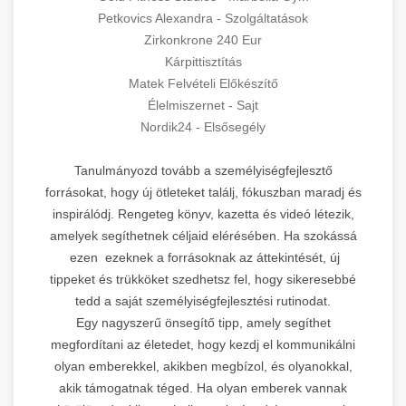
Petkovics Alexandra - Szolgáltatások
Zirkonkrone 240 Eur
Kárpittisztítás
Matek Felvételi Előkészítő
Élelmiszernet - Sajt
Nordik24 - Elsősegély
Tanulmányozd tovább a személyiségfejlesztő
forrásokat, hogy új ötleteket találj, fókuszban maradj és
inspirálódj. Rengeteg könyv, kazetta és videó létezik,
amelyek segíthetnek céljaid elérésében. Ha szokássá
ezen ezeknek a forrásoknak az áttekintését, új
tippeket és trükköket szedhetsz fel, hogy sikeresebbé
tedd a saját személyiségfejlesztési rutinodat.
Egy nagyszerű önsegítő tipp, amely segíthet
megfordítani az életedet, hogy kezdj el kommunikálni
olyan emberekkel, akikben megbízol, és olyanokkal,
akik támogatnak téged. Ha olyan emberek vannak