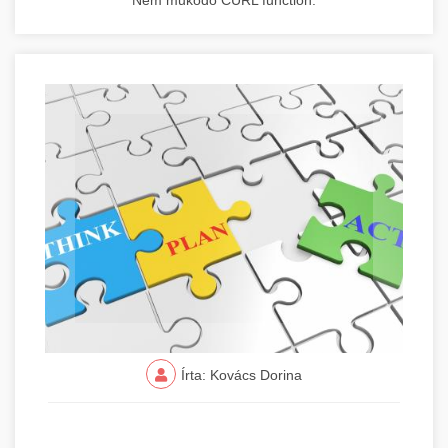
Nem működő CURL function.
Írta: Kovács Dorina