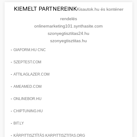
KIEMELT PARTNEREINK
Kisautok.hu és konténer
rendelés
onlinemarketing101.synthasite.com
szonyegtisztitas24.hu
szonyegtisztitas.hu
-
GIAFORM.HU CNC
-
SZEPTEST.COM
-
ATTILAGLAZER.COM
-
AMEAMED.COM
-
ONLINEBOR.HU
-
CHIPTUNING.HU
-
BIT.LY
-
KÁRPITTISZTÍTÁS KARPITTISZTITAS.ORG