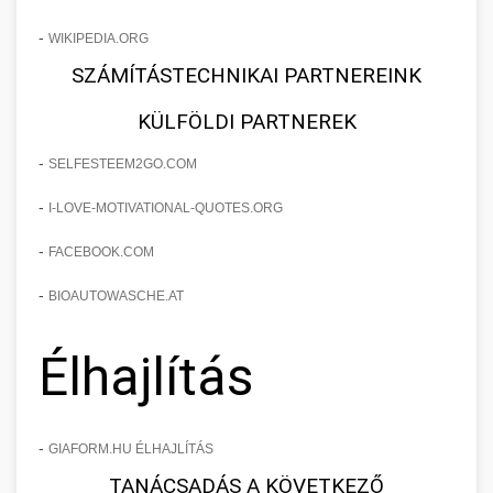
-
WIKIPEDIA.ORG
SZÁMÍTÁSTECHNIKAI PARTNEREINK
KÜLFÖLDI PARTNEREK
-
SELFESTEEM2GO.COM
-
I-LOVE-MOTIVATIONAL-QUOTES.ORG
-
FACEBOOK.COM
-
BIOAUTOWASCHE.AT
Élhajlítás
-
GIAFORM.HU ÉLHAJLÍTÁS
TANÁCSADÁS A KÖVETKEZŐ