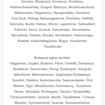
Szentes, Mindszent, Kondoros, Orosháza,
Hódmezővásárhely, Szeged, Battonya, Mezőkovácsháza,
Békéscsaba, Nagymaros, Nyergesújfalu, Kismaros,
Göd,Szob, Rétság, Balassagyarmat, Romhány, Hollókő,
Szécsény, Aszód, Hatvan, Monor, Lajosmizse, Soltvadkert,
Kiskőrös, Kecel, Dusnok, Kiskunhalas, Jánoshalma,
Bácsalmás, Kelebia, Röszke, Mórahalom, Kiskunmajsa,
Kistelek, Kiskunfélegyháza, Bugac, Kecskemét,
Tiszakécske
Budapest egész területe:
Nagykörös, Cegléd, Budaörs, Pécel, Gödöllő, Dunakeszi,
Budakeszi, Szentendre, Dorog, Esztergom, Visegrád,
Mátrafüred, Bátonyterenye, Salgótarján,Rudabánya,
Szendrő, Edelény, Kazincbarcika, Sajószentpéter, Ózd,
Miskolc, Eger, Mezőkövesd, Füzesabony, Tiszafüred,
Heves, Jászapáti, Kunhegyes, Újszász, Kisújszállás,
Törökszentmiklós, Szolnok, Martfű, Tiszaföldvár, Túrkeve,
Mezőtúr, Gyomaendrőd, Szarvas, Kunszentmárton,