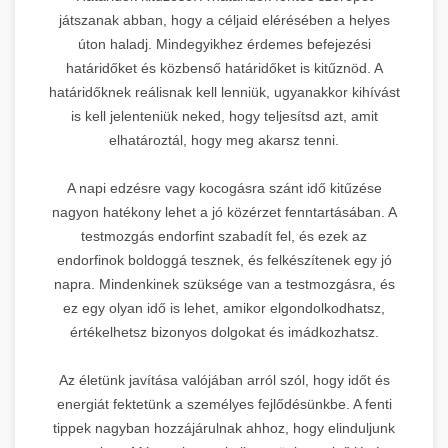
játszanak abban, hogy a céljaid elérésében a helyes
úton haladj. Mindegyikhez érdemes befejezési
határidőket és közbenső határidőket is kitűznöd. A
határidőknek reálisnak kell lenniük, ugyanakkor kihívást
is kell jelenteniük neked, hogy teljesítsd azt, amit
elhatároztál, hogy meg akarsz tenni.
A napi edzésre vagy kocogásra szánt idő kitűzése
nagyon hatékony lehet a jó közérzet fenntartásában. A
testmozgás endorfint szabadít fel, és ezek az
endorfinok boldoggá tesznek, és felkészítenek egy jó
napra. Mindenkinek szüksége van a testmozgásra, és
ez egy olyan idő is lehet, amikor elgondolkodhatsz,
értékelhetsz bizonyos dolgokat és imádkozhatsz.
Az életünk javítása valójában arról szól, hogy időt és
energiát fektetünk a személyes fejlődésünkbe. A fenti
tippek nagyban hozzájárulnak ahhoz, hogy elinduljunk