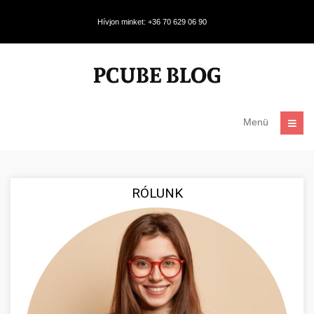
Hívjon minket: +36 70 629 06 90
Menü
RÓLUNK