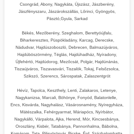
Csongrád, Abony, Nagykáta, Újszász, Jászberény,
Jászfényszaru, Jászárokszállás, Lőrinci, Gyöngyös,
Pásztó,Gyula, Sarkad
Békés, Mezőberény, Szeghalom, Berettyóújfalu,
Biharkeresztes, Püspökladány, Karcag, Derecske,
Nádudvar, Hajdúszoboszló, Debrecen, Balmazújváros,
Hajdúböszörmény, Téglás, Hajdúhadház, Nyíradony,
Újfehértó, Hajdúdorog, Mezőcsát, Polgár, Hajdúnánás,
Tiszaújváros, Tiszavasvári, Tiszalök, Tokaj, Felsőzsolca,
Szikszó, Szerencs, Sárospatak, Zalaszentgrót
Hévíz, Tapolca, Keszthely, Lenti, Zalakaros, Letenye,
Nagykanizsa, Marcali, Böhönye, Fonyód, Balatonlelle,
Encs, Kisvárda, Nagyhalász, Vásárosnamény, Nyíregyháza,
Mátészalka, Fehérgyarmat, Máriapócs, Nyírbátor,
Nagykálló, Várpalota, Ajka, Herend, Mór, Kincsesbánya,
Oroszlány, Kisbér, Tatabánya, Pannonhalma, Bábolna,
Komárom, Tata, Pilisvörösvár, Bicske, Érd, Százhalombatta,