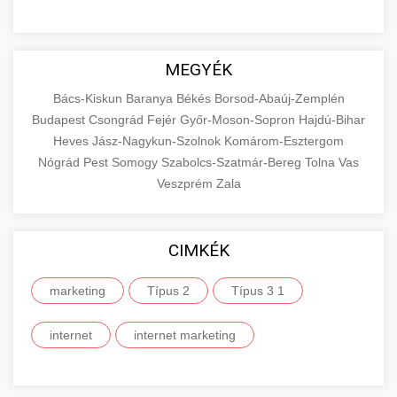
MEGYÉK
Bács-Kiskun
Baranya
Békés
Borsod-Abaúj-Zemplén
Budapest
Csongrád
Fejér
Győr-Moson-Sopron
Hajdú-Bihar
Heves
Jász-Nagykun-Szolnok
Komárom-Esztergom
Nógrád
Pest
Somogy
Szabolcs-Szatmár-Bereg
Tolna
Vas
Veszprém
Zala
CIMKÉK
marketing
Típus 2
Típus 3 1
internet
internet marketing