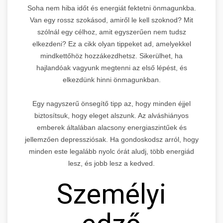
Soha nem hiba időt és energiát fektetni önmagunkba.
Van egy rossz szokásod, amiről le kell szoknod? Mit
szólnál egy célhoz, amit egyszerűen nem tudsz
elkezdeni? Ez a cikk olyan tippeket ad, amelyekkel
mindkettőhöz hozzákezdhetsz. Sikerülhet, ha
hajlandóak vagyunk megtenni az első lépést, és
elkezdünk hinni önmagunkban.
Egy nagyszerű önsegítő tipp az, hogy minden éjjel
biztosítsuk, hogy eleget alszunk. Az alváshiányos
emberek általában alacsony energiaszintűek és
jellemzően depressziósak. Ha gondoskodsz arról, hogy
minden este legalább nyolc órát aludj, több energiád
lesz, és jobb lesz a kedved.
Személyi