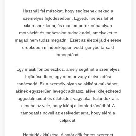
Használj fel másokat, hogy segítsenek neked a
személyes fejlődésedben. Egyedül nehéz lehet
sikeresnek lenni, és más emberek néha olyan
motivációt és tanácsokat tudnak adni, amelyeket te
magad nem tudsz megadni. Ezért az életcéljaid elérése
érdekében mindenképpen vedd igénybe társaid
támogatását.
Egy másik fontos eszköz, amely segíthet a személyes
fejlődésedben, egy mentor vagy életvezetési
tanácsadó. Ez a személy olyan valakiként működhet,
akinek egyszerűen levegőt adhatsz, akivel kifejezheted
aggodalmaidat és ötleteidet, vagy akár kalandokra is
elmehetsz vele, hogy kilépj a komfortzónádból. A
támogatás növeli az esélyedet arra, hogy elérd a
céljaidat.
Határidők kitűzése. A határidők fontos szerepet